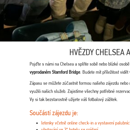
HVĚZDY CHELSEA 
Pojďte s námi na Chelsea a splňte sobě nebo blízké osobě
vyprodaném Stamford Bridge
. Budete mít příležitost vidět
Zápasu se můžete zúčastnit formou našeho zájezdu nebo
využili našich služeb. Zajistíme všechny potřebné rezerv
Vy si tak bezstarostně užijete váš fotbalový zážitek.
Součástí zájezdu je:
letenky včetně online check-in a vystavení palubníc
ubytování ve 3* hotelu se snídaní