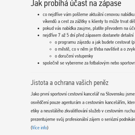
Jak probíhá účast na zápase
co nejdříve vám pošleme aktuální cenovou nabídku
víkendů a cest za zážitky s klienty to může trvat dél
pokud vás nabídka zaujme, platíte převodem na úč
nejdříve 7 až 5 dní před zápasem dostanete detailní
o programu zájezdu a jak budete cestovat (př
o městě, co v něm je třeba navštívit a o zvy
o doručení vstupenky
společně se vybereme za fotbalovým nebo sporto
Jistota a ochrana vašich peněz
Jako první sportovní cestovní kancelář na Slovensku jsm
osvědčení pouze agenturám a cestovním kancelářím, které d
etiky a neustálého zkvalitňování služeb v cestovním ruc
prezentujeme svůj profesionální zájem o seriózní podnikání
(
Více info
)