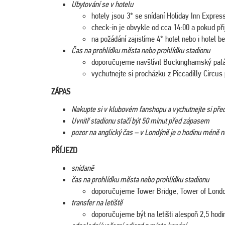
Ubytování se v hotelu
hotely jsou 3* se snídaní Holiday Inn Expres
check-in je obvykle od cca 14:00 a pokud při
na požádání zajistíme 4* hotel nebo i hotel b
Čas na prohlídku města nebo prohlídku stadionu
doporučujeme navštívit Buckinghamský pal
vychutnejte si procházku z Piccadilly Circu
ZÁPAS
Nakupte si v klubovém fanshopu a vychutnejte si př
Uvnitř stadionu stačí být 50 minut před zápasem
pozor na anglický čas – v Londýně je o hodinu méně
PŘÍJEZD
snídaně
čas na prohlídku města nebo prohlídku stadionu
doporučujeme Tower Bridge, Tower of Londo
transfer na letiště
doporučujeme být na letišti alespoň 2,5 hod