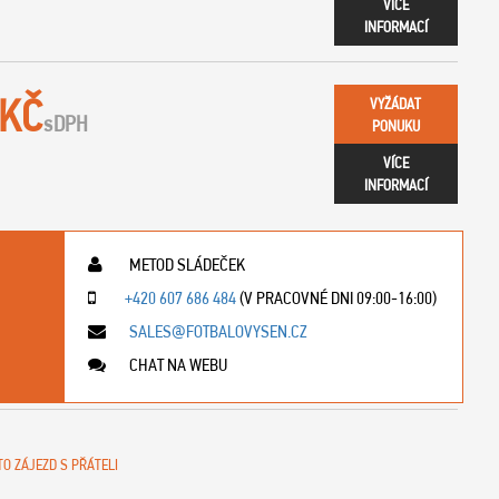
VÍCE
INFORMACÍ
 KČ
VYŽÁDAT
s
DPH
PONUKU
VÍCE
INFORMACÍ
METOD SLÁDEČEK
+420 607 686 484
(V PRACOVNÉ DNI 09:00-16:00)
SALES@FOTBALOVYSEN.CZ
CHAT NA WEBU
TO ZÁJEZD S PŘÁTELI