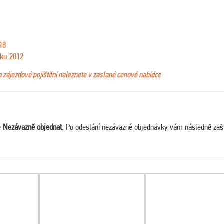
18
oku 2012
bo zájezdové pojištění naleznete v zaslané cenové nabídce
e
Nezávazně objednat
. Po odeslání nezávazné objednávky vám následně za