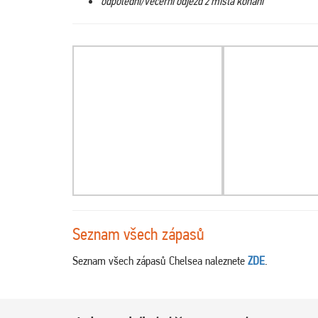
odpolední/večerní odjezd z místa konání
Seznam všech zápasů
Seznam všech zápasů Chelsea naleznete
ZDE
.