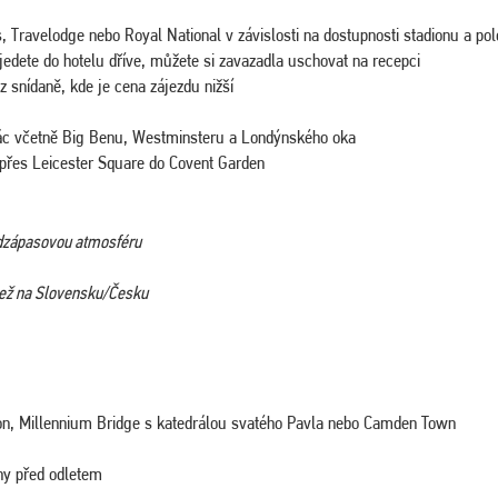
s, Travelodge nebo Royal National v závislosti na dostupnosti stadionu a po
jedete do hotelu dříve, můžete si zavazadla uschovat na recepci
ez snídaně, kde je cena zájezdu nižší
ác včetně Big Benu, Westminsteru a Londýnského oka
s přes Leicester Square do Covent Garden
edzápasovou atmosféru
 než na Slovensku/Česku
n, Millennium Bridge s katedrálou svatého Pavla nebo Camden Town
iny před odletem