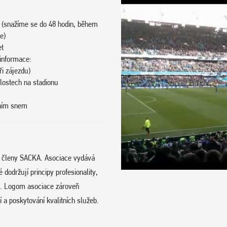
 (snažíme se do 48 hodin, během
e)
et
 informace:
i zájezdu)
klostech na stadionu
vním snem
e členy SACKA. Asociace vydává
održují principy profesionality,
hu. Logom asociace zároveň
 a poskytování kvalitních služeb.