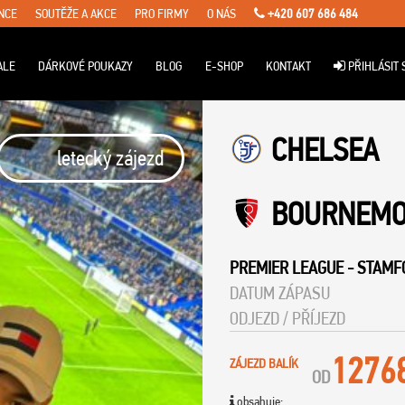
NCE
SOUTĚŽE A AKCE
PRO FIRMY
O NÁS
+420 607 686 484
ALE
DÁRKOVÉ POUKAZY
BLOG
E-SHOP
KONTAKT
PŘIHLÁSIT 
CHELSEA
letecký zájezd
BOURNEM
PREMIER LEAGUE
-
STAMF
DATUM ZÁPASU
ODJEZD / PŘÍJEZD
1276
ZÁJEZD BALÍK
OD
obsahuje: