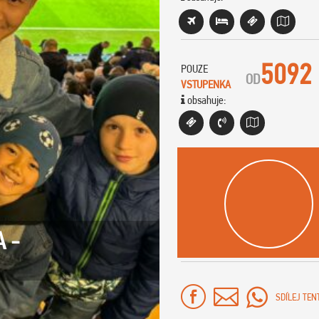
5092
POUZE
OD
VSTUPENKA
obsahuje:
 -
SDÍLEJ TEN