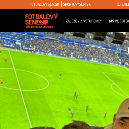
FUTBALOVYSEN.SK
SPORTOVYSEN.SK
REFERE
ZÁJEZDY A VSTUPENKY
MS VE FOTB