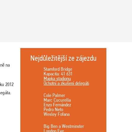
Nejdůležitější ze zájezdu
ýně na
Stamford Bridge
Kapacita: 41 631
Mapka stadionu
Ochotní a zkušení delegáti
oku 2012
legáta.
Cole Palmer
Marc Cucurella
Enzo Fernández
Pedro Neto
Wesley Fofana
Big Ben a Westminster
London Eye