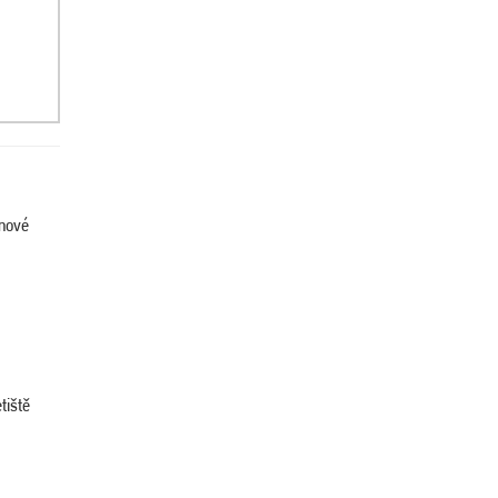
enové
tiště