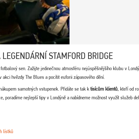
A LEGENDÁRNÍ STAMFORD BRIDGE
 fotbalový sen. Zažijte jedinečnou atmosféru nejúspěšnějšího klubu v Lond
 v akci hvězdy The Blues a pocítit euforii zápasového dění.
 nákupem samotných vstupenek. Přidáte se tak k
tisícům klientů
, kteří od r
ace, poradíme nejlepší tipy v Londýně a nabídneme možnost využít služeb de
h lístků