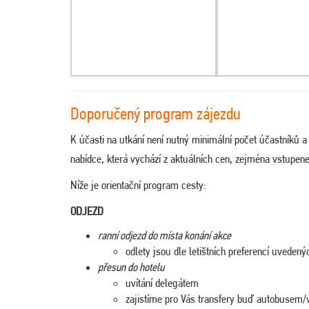
Doporučený program zájezdu
K účasti na utkání není nutný minimální počet účastníků 
nabídce, která vychází z aktuálních cen, zejména vstupen
Níže je orientační program cesty:
ODJEZD
ranní odjezd do místa konání akce
odlety jsou dle letištních preferencí uveden
přesun do hotelu
uvítání delegátem
zajistíme pro Vás transfery buď autobusem/