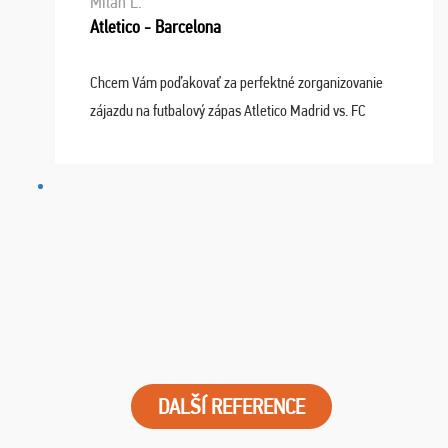
Milan L.
Atletico - Barcelona
Chcem Vám poďakovať za perfektné zorganizovanie
zájazdu na futbalový zápas Atletico Madrid vs. FC
Barcelona. Všetko prebehlo absolútne bezchybne a
najviac oceňujeme vynikajúce vstupenky. Sedeli sme ...
DALŠÍ REFERENCE