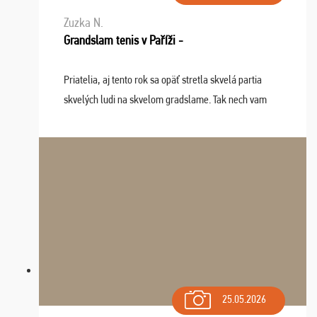
Zuzka N.
Grandslam tenis v Paříži -
Priatelia, aj tento rok sa opäť stretla skvelá partia
skvelých ludi na skvelom gradslame. Tak nech vam
tieto zážitky ostanú krásnou spomienkou a naladením
sa na budúci rok. Prajem vam este veľa ta ...
25.05.2026