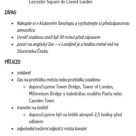
Leicester Square do Covent Garden
ZÁPAS
Nakupte si v klubovém fanshopu a vychutnejte si předzápasovou
atmosféru
Uvnitř stadionu stačí být 50 minut před zápasem
pozor na anglický čas – v Londýně je o hodinu méně než na
Slovensku/Česku
PŘÍJEZD
snídaně
čas na prohlídku města nebo prohlídku stadionu
doporučujeme Tower Bridge, Tower of London,
Millennium Bridge s katedrálou svatého Pavla nebo
Camden Town
transfer na letiště
doporučujeme být na letišti alespoň 2,5 hodiny před
odletem
odpolední/večerní odjezd z místa konání