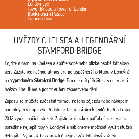
London Eye
Tower Bridge a Tower of London
Buckingham Palace
Camden Town
HVĚZDY CHELSEA A LEGENDÁRNÍ
STAMFORD BRIDGE
Pojďte s námi na Chelsea a splňte sobě nebo blízké osobě fotbalový
sen. Zažijte jedinečnou atmosféru nejúspěšnějšího klubu v Londýně
na
vyprodaném Stamford Bridge
. Budete mít příležitost vidět v akci
hvězdy The Blues a pocítit euforii zápasového dění.
Zápasu se můžete zúčastnit formou našeho zájezdu nebo nákupem
samotných vstupenek. Přidáte se tak k
tisícům klientů
, kteří od roku
2012 využili našich služeb. Zajistíme všechny potřebné rezervace,
poradíme nejlepší tipy v Londýně a nabídneme možnost využít služeb
delegáta. Vy si tak bezstarostně užijete váš fotbalový zážitek.