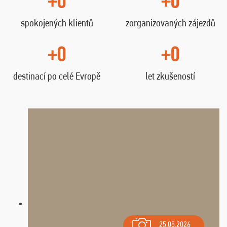
+0
+0
spokojených klientů
zorganizovaných zájezdů
+0
+0
destinací po celé Evropě
let zkušeností
25.05.2026