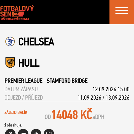
Toggle
navigat
CHELSEA
HULL
PREMIER LEAGUE
-
STAMFORD BRIDGE
DATUM ZÁPASU
12.09.2026 15:00
ODJEZD / PŘÍJEZD
11.09.2026 / 13.09.2026
14048 KČ
ZÁJEZD BALÍK
OD
s
DPH
obsahuje: