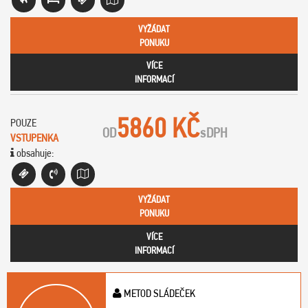
VYŽÁDAT
PONUKU
VÍCE
INFORMACÍ
5860 KČ
POUZE
OD
s
DPH
VSTUPENKA
obsahuje:
VYŽÁDAT
PONUKU
VÍCE
INFORMACÍ
METOD SLÁDEČEK