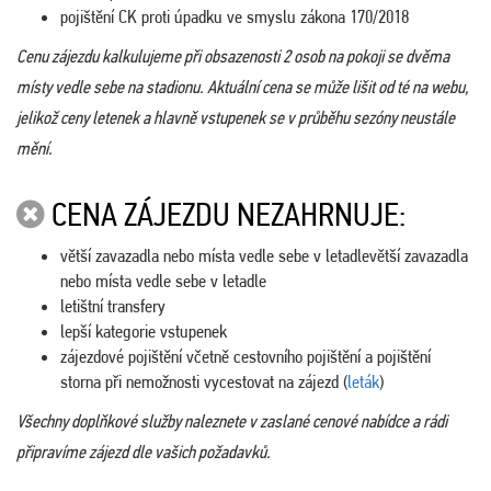
pojištění CK proti úpadku ve smyslu zákona 170/2018
Cenu zájezdu kalkulujeme při obsazenosti 2 osob na pokoji se dvěma
místy vedle sebe na stadionu. Aktuální cena se může lišit od té na webu,
jelikož ceny letenek a hlavně vstupenek se v průběhu sezóny neustále
mění.
CENA ZÁJEZDU NEZAHRNUJE:
větší zavazadla nebo místa vedle sebe v letadlevětší zavazadla
nebo místa vedle sebe v letadle
letištní transfery
lepší kategorie vstupenek
zájezdové pojištění včetně cestovního pojištění a pojištění
storna při nemožnosti vycestovat na zájezd (
leták
)
Všechny doplňkové služby naleznete v zaslané cenové nabídce a rádi
připravíme zájezd dle vašich požadavků.