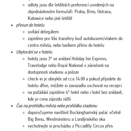
odlety jsou dle letištních preferencí uvedených na
objednávkovém formuláři: Praha, Brno, Ostrava,
Katowice nebo jiné letiště
přesun do hotelu
uvítání delegátem
zajistíme pro Vás transfery buď autobusem/vlakem do
centra města, nebo taxíkem přímo do hotelu
Ubytování se v hotelu
hotely jsou 3* se snídaní Holiday Inn Express,
Travelodge nebo Royal National v závislosti na
dostupnosti stadionu a poloze
check-in je obvykle od cca 14:00 a pokud přijedete do
hotelu dříve, můžete si zavazadla uschovat na recepci
na požádání zajistíme 4* hotel nebo i hotel bez snídaně,
kde je cena zájezdu nižší
Čas na prohlídku města nebo prohlídku stadionu
doporučujeme navštívit Buckinghamský palác včetně
Big Benu, Westminsteru a Londýnského oka
vychutnejte si procházku z Piccadilly Circus přes