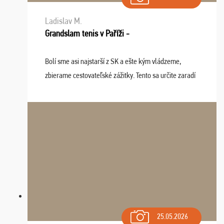
Ladislav M.
Grandslam tenis v Paříži -
Bolí sme asi najstarší z SK a ešte kým vládzeme,
zbierame cestovateľské zážitky. Tento sa určite zaradí
do top desiatky a na popredné miesto vďaka prajnosti
osudu - pohodový šefík Meďo, dobrá parti ...
25.05.2026