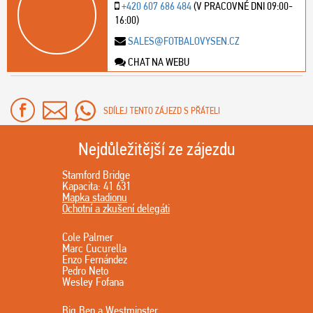
+420 607 686 484
(V PRACOVNÉ DNI 09:00-
16:00)
SALES@FOTBALOVYSEN.CZ
CHAT NA WEBU
SDÍLEJ TENTO ZÁJEZD S PŘÁTELI
Nejdůležitější ze zájezdu
Stamford Bridge
Kapacita: 41 631
Mapka stadionu
Ochotní a zkušení delegáti
Cole Palmer
Marc Cucurella
Enzo Fernández
Pedro Neto
Wesley Fofana
Big Ben a Westminster