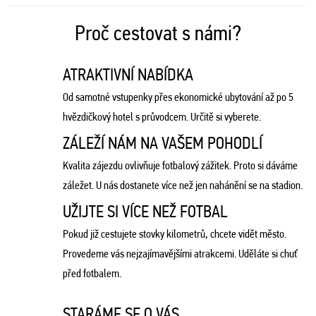
Proč cestovat s námi?
ATRAKTIVNÍ NABÍDKA
Od samotné vstupenky přes ekonomické ubytování až po 5
hvězdičkový hotel s průvodcem. Určitě si vyberete.
ZÁLEŽÍ NÁM NA VAŠEM POHODLÍ
Kvalita zájezdu ovlivňuje fotbalový zážitek. Proto si dáváme
záležet. U nás dostanete více než jen nahánění se na stadion.
UŽIJTE SI VÍCE NEŽ FOTBAL
Pokud již cestujete stovky kilometrů, chcete vidět město.
Provedeme vás nejzajímavějšími atrakcemi. Uděláte si chuť
před fotbalem.
STARÁME SE O VÁS