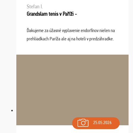
Stefan I.
Grandslam tenis v Paříži -
Ďakujeme za úžasné vyplavenie endorfínov nielen na
prehliadkach Paríža ale aj na hoteli v predzáhradke.
Zišla sa tam skvelá partia ľudí a dlho budeme na Vás
spomínať a zväžujeme repete budúci rok : ...
25.05.2026