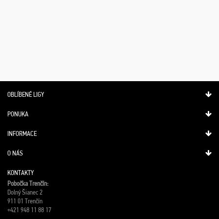
OBLÍBENÉ LIGY
PONUKA
INFORMACE
O NÁS
KONTAKTY
Pobočka Trenčín:
Dolný Šianec 2
911 01 Trenčín
+421 948 11 88 17