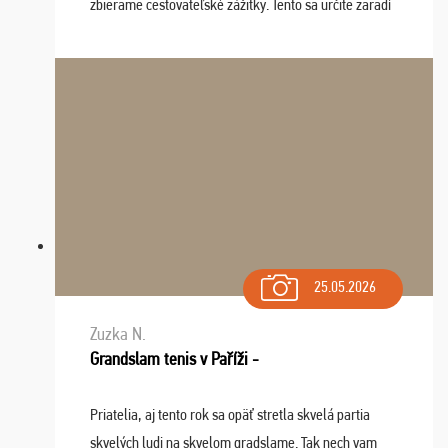
zbierame cestovateľské zážitky. Tento sa určite zaradí
do top desiatky a na popredné miesto vďaka prajnosti
osudu - pohodový šefík Meďo, dobrá parti ...
25.05.2026
Zuzka N.
Grandslam tenis v Paříži -
Priatelia, aj tento rok sa opäť stretla skvelá partia
skvelých ludi na skvelom gradslame. Tak nech vam