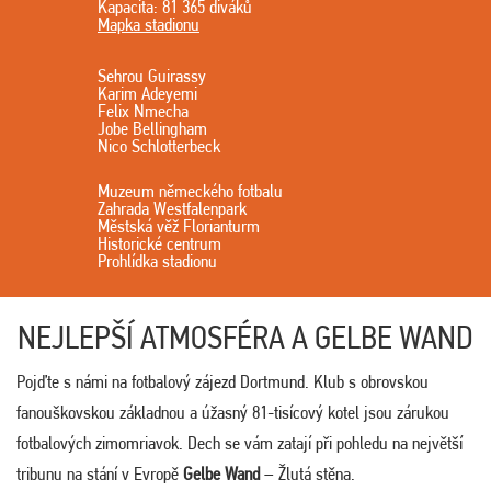
Kapacita: 81 365 diváků
Mapka stadionu
Sehrou Guirassy
Karim Adeyemi
Felix Nmecha
Jobe Bellingham
Nico Schlotterbeck
Muzeum německého fotbalu
Zahrada Westfalenpark
Městská věž Florianturm
Historické centrum
Prohlídka stadionu
NEJLEPŠÍ ATMOSFÉRA A GELBE WAND
Pojďte s námi na fotbalový zájezd Dortmund. Klub s obrovskou
fanouškovskou základnou a úžasný 81-tisícový kotel jsou zárukou
fotbalových zimomriavok. Dech se vám zatají při pohledu na největší
tribunu na stání v Evropě
Gelbe Wand
– Žlutá stěna.