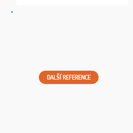
najviac oceňujeme vynikajúce vstupenky. Sedeli sme ...
DALŠÍ REFERENCE