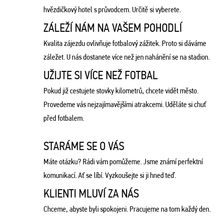
hvězdičkový hotel s průvodcem. Určitě si vyberete.
ZÁLEŽÍ NÁM NA VAŠEM POHODLÍ
Kvalita zájezdu ovlivňuje fotbalový zážitek. Proto si dáváme
záležet. U nás dostanete více než jen nahánění se na stadion.
UŽIJTE SI VÍCE NEŽ FOTBAL
Pokud již cestujete stovky kilometrů, chcete vidět město.
Provedeme vás nejzajímavějšími atrakcemi. Uděláte si chuť
před fotbalem.
STARÁME SE O VÁS
Máte otázku? Rádi vám pomůžeme. Jsme známí perfektní
komunikací. Ať se líbí. Vyzkoušejte si ji hned teď.
KLIENTI MLUVÍ ZA NÁS
Chceme, abyste byli spokojeni. Pracujeme na tom každý den.