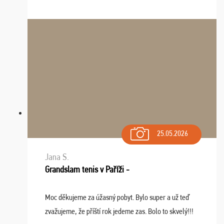
Zišla sa tam skvelá partia ľudí a dlho budeme na Vás
spomínať a zväžujeme repete budúci rok : ...
25.05.2026
Jana S.
Grandslam tenis v Paříži -
Moc děkujeme za úžasný pobyt. Bylo super a už teď
zvažujeme, že příští rok jedeme zas. Bolo to skvelý!!!