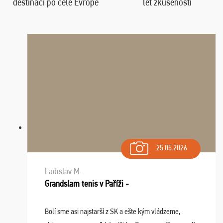
destinací po celé Evropě
let zkušeností
25.05.2026
Ladislav M.
Grandslam tenis v Paříži -
Bolí sme asi najstarší z SK a ešte kým vládzeme,