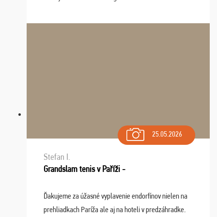
tieto zážitky ostanú krásnou spomienkou a naladením
sa na budúci rok. Prajem vam este veľa ta ...
25.05.2026
Stefan I.
Grandslam tenis v Paříži -
Ďakujeme za úžasné vyplavenie endorfínov nielen na
prehliadkach Paríža ale aj na hoteli v predzáhradke.