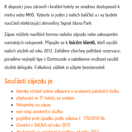
K dispozici jsou zároveň i kvalitní hotely se snadnou dostupností k
metru nebo MHD. Vyberte si jeden z našich balíčků a i vy budete
součástí elektrizující atmosféry Signal Iduna Park.
Zápas můžete navštívit formou našeho zájezdu nebo zakoupením
samotných vstupenek. Připojíte se k
tisícům klientů
, kteří využili
našich služeb od roku 2012. Zařídíme všechny potřebné rezervace,
poradíme nejlepší tipy v Dortmunde a nabídneme možnost využití
služeb delegáta. Fotbalový zážitek si užijete bezstarostně.
Součástí zájezdu je:
letenky včetně online odbavení a vystavení palubních lístku
ubytování ve 3* hotelu se snídaní
Vstupenky na zápas
non-stop asistenční služba
pojištění proti úpadku podle zákona č. 170/2018 Sb.
členství v SACKA od roku 2019
zkušenosti se sportovní turistikou od roku 2012