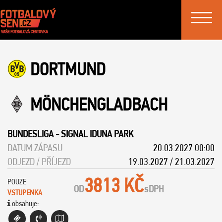
Toggle
navigat
DORTMUND
MÖNCHENGLADBACH
BUNDESLIGA
-
SIGNAL IDUNA PARK
DATUM ZÁPASU
20.03.2027 00:00
ODJEZD / PŘÍJEZD
19.03.2027 / 21.03.2027
3813 KČ
POUZE
OD
s
DPH
VSTUPENKA
obsahuje: