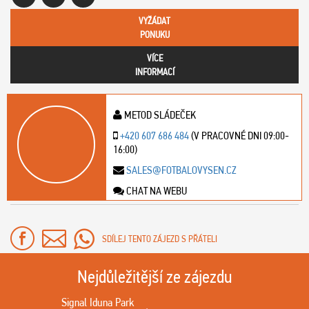
VYŽÁDAT
PONUKU
VÍCE
INFORMACÍ
METOD SLÁDEČEK
+420 607 686 484
(V PRACOVNÉ DNI 09:00-
16:00)
SALES@FOTBALOVYSEN.CZ
CHAT NA WEBU
SDÍLEJ TENTO ZÁJEZD S PŘÁTELI
Nejdůležitější ze zájezdu
Signal Iduna Park