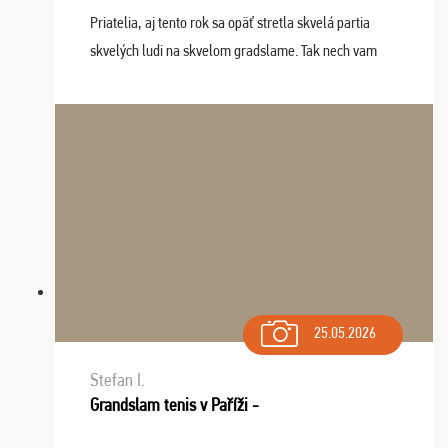
Priatelia, aj tento rok sa opäť stretla skvelá partia
skvelých ludi na skvelom gradslame. Tak nech vam
tieto zážitky ostanú krásnou spomienkou a naladením
sa na budúci rok. Prajem vam este veľa ta ...
25.05.2026
Stefan I.
Grandslam tenis v Paříži -