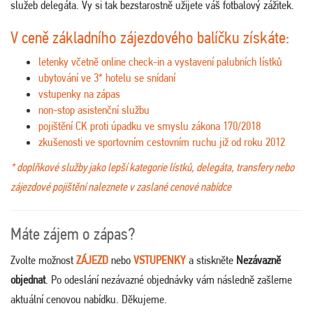
služeb delegáta. Vy si tak bezstarostně užijete váš fotbalový zážitek.
V ceně základního zájezdového balíčku získáte:
letenky včetně online check-in a vystavení palubních lístků
ubytování ve 3* hotelu se snídaní
vstupenky na zápas
non-stop asistenční službu
pojištění CK proti úpadku ve smyslu zákona 170/2018
zkušenosti ve sportovním cestovním ruchu již od roku 2012
* doplňkové služby jako lepší kategorie lístků, delegáta, transfery nebo
zájezdové pojištění naleznete v zaslané cenové nabídce
Máte zájem o zápas?
Zvolte možnost
ZÁJEZD
nebo
VSTUPENKY
a stiskněte
Nezávazně
objednat
. Po odeslání nezávazné objednávky vám následně zašleme
aktuální cenovou nabídku. Děkujeme.