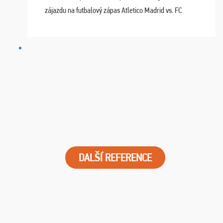
zájazdu na futbalový zápas Atletico Madrid vs. FC
Barcelona. Všetko prebehlo absolútne bezchybne a
najviac oceňujeme vynikajúce vstupenky. Sedeli sme ...
DALŠÍ REFERENCE