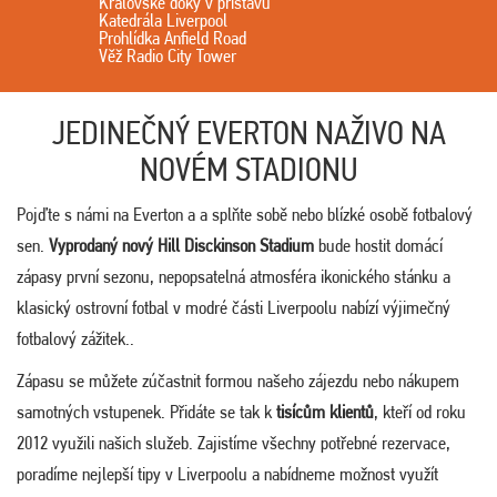
Královské doky v přístavu
Katedrála Liverpool
Prohlídka Anfield Road
Věž Radio City Tower
JEDINEČNÝ EVERTON NAŽIVO NA
NOVÉM STADIONU
Pojďte s námi na Everton a a splňte sobě nebo blízké osobě fotbalový
sen.
Vyprodaný nový Hill Disckinson Stadium
bude hostit domácí
zápasy první sezonu, nepopsatelná atmosféra ikonického stánku a
klasický ostrovní fotbal v modré části Liverpoolu nabízí výjimečný
fotbalový zážitek..
Zápasu se můžete zúčastnit formou našeho zájezdu nebo nákupem
samotných vstupenek. Přidáte se tak k
tisícům klientů
, kteří od roku
2012 využili našich služeb. Zajistíme všechny potřebné rezervace,
poradíme nejlepší tipy v Liverpoolu a nabídneme možnost využít