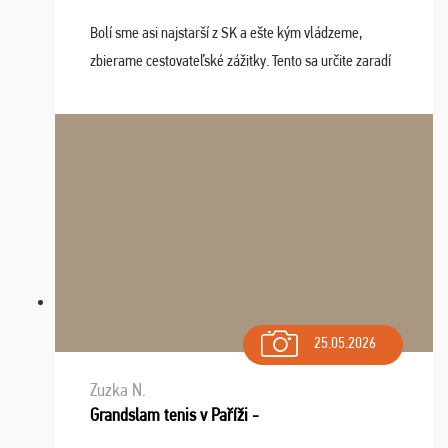
Bolí sme asi najstarší z SK a ešte kým vládzeme,
zbierame cestovateľské zážitky. Tento sa určite zaradí
do top desiatky a na popredné miesto vďaka prajnosti
osudu - pohodový šefík Meďo, dobrá parti ...
25.05.2026
Zuzka N.
Grandslam tenis v Paříži -