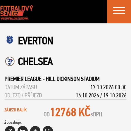
Toggle
navigat
EVERTON
CHELSEA
PREMIER LEAGUE
-
HILL DICKINSON STADIUM
DATUM ZÁPASU
17.10.2026 00:00
ODJEZD / PŘÍJEZD
16.10.2026 / 19.10.2026
12768 KČ
ZÁJEZD BALÍK
OD
s
DPH
obsahuje: