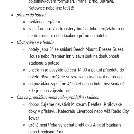
objednávkovém formuláři: Praha, Brno, Ostrava,
Katowice nebo jiné letiště
přesun do hotelu
uvítání delegátem
zajistíme pro Vás transfery buď autobusem/vlakem do
centra města, nebo taxíkem přímo do hotelu
Ubytování se v hotelu
hotely jsou 3* se snídaní Beech Mount, Breeze Guest
House nebo Premier Inn v závislosti na dostupnosti
stadionu a poloze
check-in je obvykle od cca 14:00 a pokud přijedete do
hotelu dříve, můžete si zavazadla uschovat na recepci
na požádání zajistíme 4* hotel nebo i hotel bez snídaně,
kde je cena zájezdu nižší
Čas na prohlídku města nebo prohlídku stadionu
doporučujeme navštívit Muzeum Beatles, Královské
doky v přístavu, Katedrálu Liverpool nebo Věž Radio City
Tower
určitě není třeba vynechat prohlídku Anfield Stadium
nebo Goodison Park