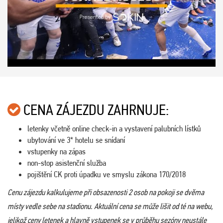
CENA ZÁJEZDU ZAHRNUJE:
letenky včetně online check-in a vystavení palubních lístků
ubytování ve 3* hotelu se snídaní
vstupenky na zápas
non-stop asistenční služba
pojištění CK proti úpadku ve smyslu zákona 170/2018
Cenu zájezdu kalkulujeme při obsazenosti 2 osob na pokoji se dvěma
místy vedle sebe na stadionu. Aktuální cena se může lišit od té na webu,
jelikož ceny letenek a hlavně vstupenek se v průběhu sezóny neustále