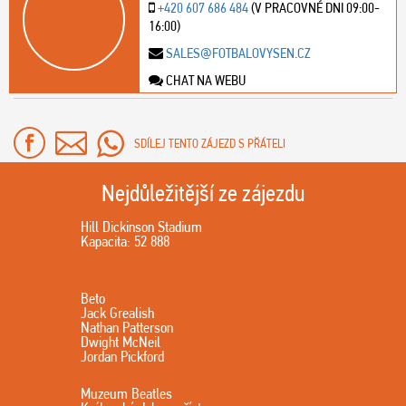
+420 607 686 484
(V PRACOVNÉ DNI 09:00-
16:00)
SALES@FOTBALOVYSEN.CZ
CHAT NA WEBU
SDÍLEJ TENTO ZÁJEZD S PŘÁTELI
Nejdůležitější ze zájezdu
Hill Dickinson Stadium
Kapacita: 52 888
Beto
Jack Grealish
Nathan Patterson
Dwight McNeil
Jordan Pickford
Muzeum Beatles