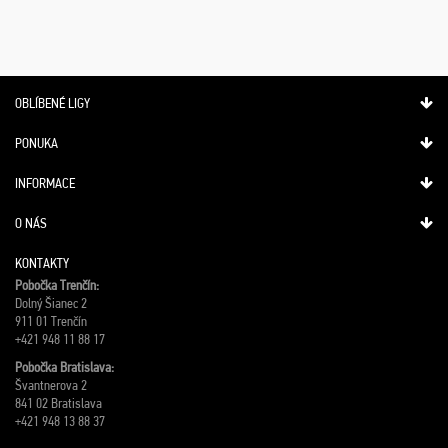
OBLÍBENÉ LIGY
PONUKA
INFORMACE
O NÁS
KONTAKTY
Pobočka Trenčín:
Dolný Šianec 2
911 01 Trenčín
+421 948 11 88 17
Pobočka Bratislava:
Švantnerova 2
841 02 Bratislava
+421 948 13 88 37