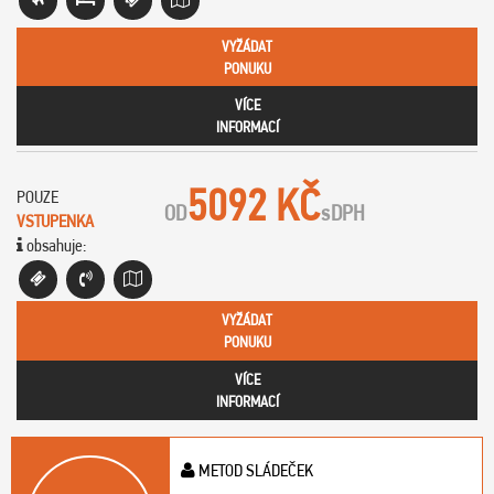
VYŽÁDAT
PONUKU
VÍCE
INFORMACÍ
5092 KČ
POUZE
OD
s
DPH
VSTUPENKA
obsahuje:
VYŽÁDAT
PONUKU
VÍCE
INFORMACÍ
METOD SLÁDEČEK