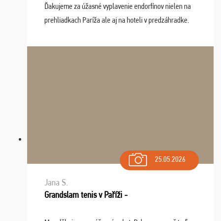
Ďakujeme za úžasné vyplavenie endorfínov nielen na
prehliadkach Paríža ale aj na hoteli v predzáhradke.
Zišla sa tam skvelá partia ľudí a dlho budeme na Vás
spomínať a zväžujeme repete budúci rok : ...
25.05.2026
Jana S.
Grandslam tenis v Paříži -