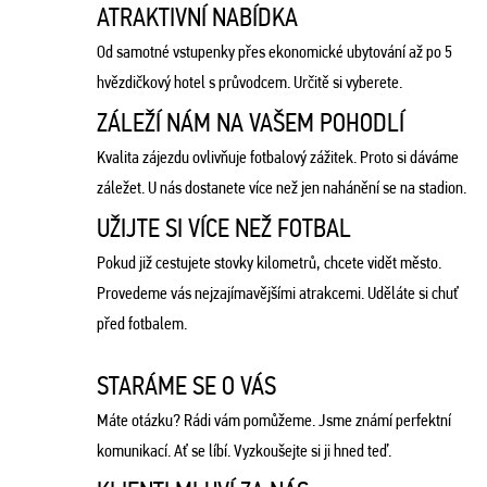
ATRAKTIVNÍ NABÍDKA
Od samotné vstupenky přes ekonomické ubytování až po 5
hvězdičkový hotel s průvodcem. Určitě si vyberete.
ZÁLEŽÍ NÁM NA VAŠEM POHODLÍ
Kvalita zájezdu ovlivňuje fotbalový zážitek. Proto si dáváme
záležet. U nás dostanete více než jen nahánění se na stadion.
UŽIJTE SI VÍCE NEŽ FOTBAL
Pokud již cestujete stovky kilometrů, chcete vidět město.
Provedeme vás nejzajímavějšími atrakcemi. Uděláte si chuť
před fotbalem.
STARÁME SE O VÁS
Máte otázku? Rádi vám pomůžeme. Jsme známí perfektní
komunikací. Ať se líbí. Vyzkoušejte si ji hned teď.