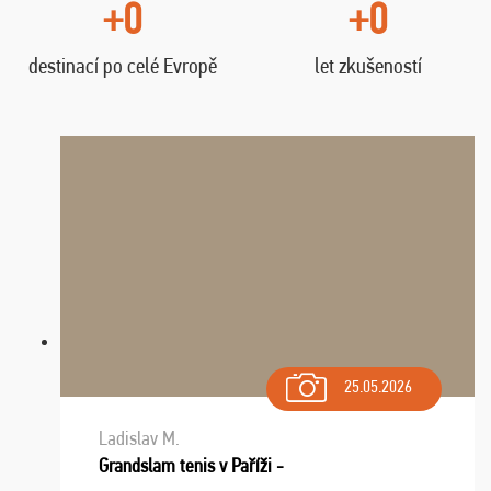
+0
+0
destinací po celé Evropě
let zkušeností
25.05.2026
Ladislav M.
Grandslam tenis v Paříži -