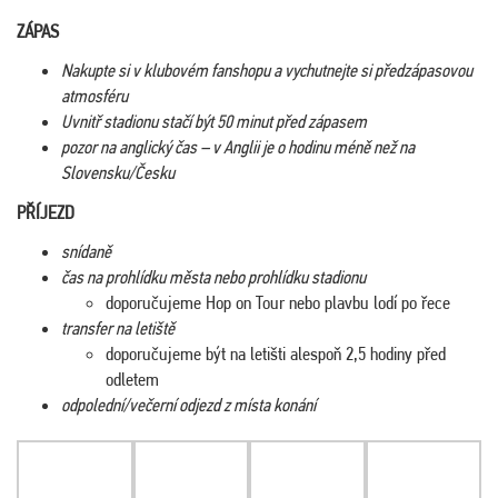
ZÁPAS
Nakupte si v klubovém fanshopu a vychutnejte si předzápasovou
atmosféru
Uvnitř stadionu stačí být 50 minut před zápasem
pozor na anglický čas – v Anglii je o hodinu méně než na
Slovensku/Česku
PŘÍJEZD
snídaně
čas na prohlídku města nebo prohlídku stadionu
doporučujeme Hop on Tour nebo plavbu lodí po řece
transfer na letiště
doporučujeme být na letišti alespoň 2,5 hodiny před
odletem
odpolední/večerní odjezd z místa konání