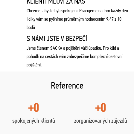
KLIENTI MLUVÍ ZA NÁS
Chceme, abyste byli spokojeni. Pracujeme na tom každý den.
I díky vám se pyšníme průměrným hodnocením 9,47 z 10
bodů
S NÁMI JSTE V BEZPEČÍ
Jsme členem SACKA a pojištění vůči úpadku. Pro klid a
pohodlí na cestách vám zabezpečíme komplexní cestovní
pojištění.
Reference
+0
+0
spokojených klientů
zorganizovaných zájezdů