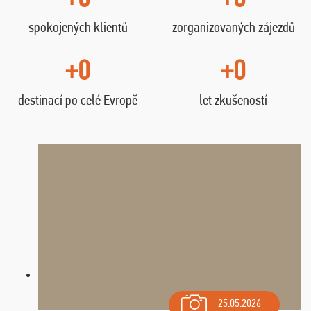
spokojených klientů
zorganizovaných zájezdů
+0
+0
destinací po celé Evropě
let zkušeností
25.05.2026