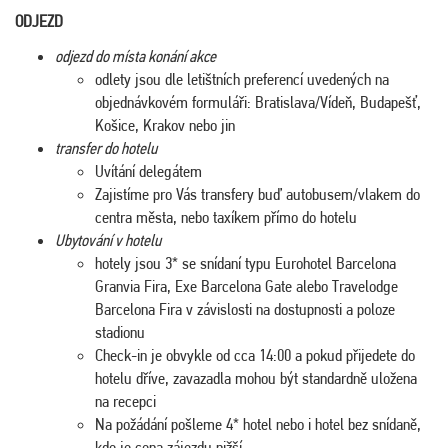
ODJEZD
odjezd do místa konání akce
odlety jsou dle letištních preferencí uvedených na
objednávkovém formuláři: Bratislava/Vídeň, Budapešť,
Košice, Krakov nebo jin
transfer do hotelu
Uvítání delegátem
Zajistíme pro Vás transfery buď autobusem/vlakem do
centra města, nebo taxíkem přímo do hotelu
Ubytování v hotelu
hotely jsou 3* se snídaní typu Eurohotel Barcelona
Granvia Fira, Exe Barcelona Gate alebo Travelodge
Barcelona Fira v závislosti na dostupnosti a poloze
stadionu
Check-in je obvykle od cca 14:00 a pokud přijedete do
hotelu dříve, zavazadla mohou být standardně uložena
na recepci
Na požádání pošleme 4* hotel nebo i hotel bez snídaně,
kde je cena zájezdu nižší