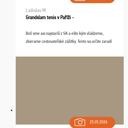
Ladislav M.
Grandslam tenis v Paříži -
Bolí sme asi najstarší z SK a ešte kým vládzeme,
zbierame cestovateľské zážitky. Tento sa určite zaradí
do top desiatky a na popredné miesto vďaka prajnosti
osudu - pohodový šefík Meďo, dobrá parti ...
25.05.2026