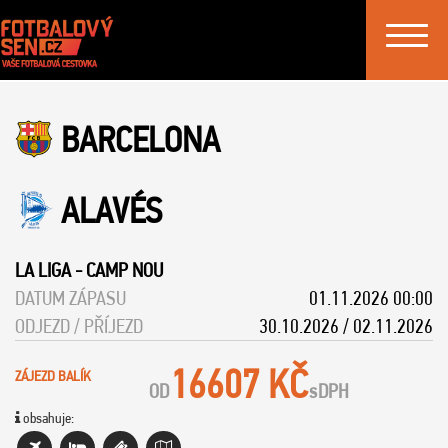
Toggle
navigat
BARCELONA
ALAVÉS
LA LIGA
-
CAMP NOU
DATUM ZÁPASU
01.11.2026 00:00
ODJEZD / PŘÍJEZD
30.10.2026 / 02.11.2026
16607 KČ
ZÁJEZD BALÍK
OD
s
DPH
obsahuje: