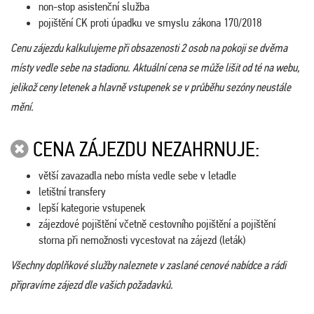
non-stop asistenční služba
pojištění CK proti úpadku ve smyslu zákona 170/2018
Cenu zájezdu kalkulujeme při obsazenosti 2 osob na pokoji se dvěma
místy vedle sebe na stadionu. Aktuální cena se může lišit od té na webu,
jelikož ceny letenek a hlavně vstupenek se v průběhu sezóny neustále
mění.
CENA ZÁJEZDU NEZAHRNUJE:
větší zavazadla nebo místa vedle sebe v letadle
letištní transfery
lepší kategorie vstupenek
zájezdové pojištění včetně cestovního pojištění a pojištění
storna při nemožnosti vycestovat na zájezd (leták)
Všechny doplňkové služby naleznete v zaslané cenové nabídce a rádi
připravíme zájezd dle vašich požadavků.