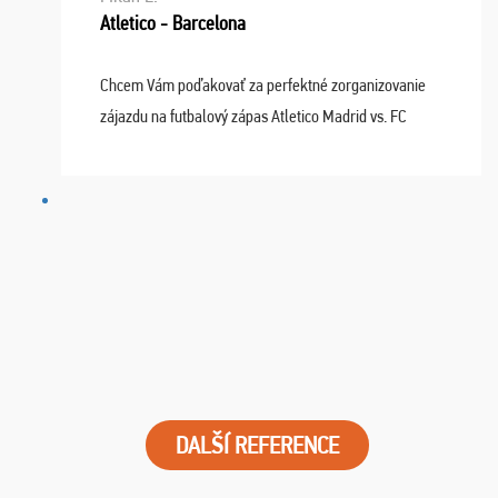
Atletico - Barcelona
Chcem Vám poďakovať za perfektné zorganizovanie
zájazdu na futbalový zápas Atletico Madrid vs. FC
Barcelona. Všetko prebehlo absolútne bezchybne a
najviac oceňujeme vynikajúce vstupenky. Sedeli sme ...
DALŠÍ REFERENCE