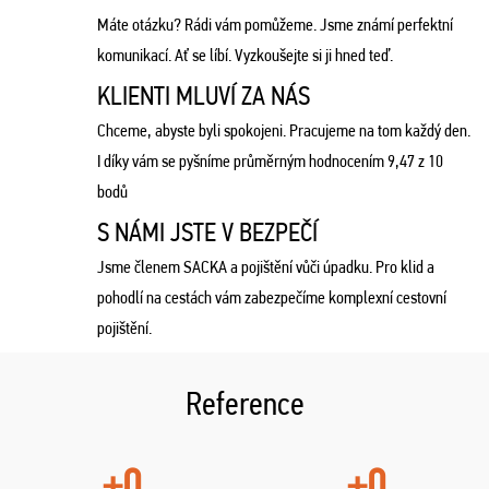
Máte otázku? Rádi vám pomůžeme. Jsme známí perfektní
komunikací. Ať se líbí. Vyzkoušejte si ji hned teď.
KLIENTI MLUVÍ ZA NÁS
Chceme, abyste byli spokojeni. Pracujeme na tom každý den.
I díky vám se pyšníme průměrným hodnocením 9,47 z 10
bodů
S NÁMI JSTE V BEZPEČÍ
Jsme členem SACKA a pojištění vůči úpadku. Pro klid a
pohodlí na cestách vám zabezpečíme komplexní cestovní
pojištění.
Reference
+0
+0