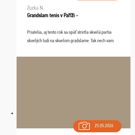
Zuzka N.
Grandslam tenis v Paříži -
Priatelia, aj tento rok sa opäť stretla skvelá partia
skvelých ludi na skvelom gradslame. Tak nech vam
tieto zážitky ostanú krásnou spomienkou a naladením
sa na budúci rok. Prajem vam este veľa ta ...
25.05.2026