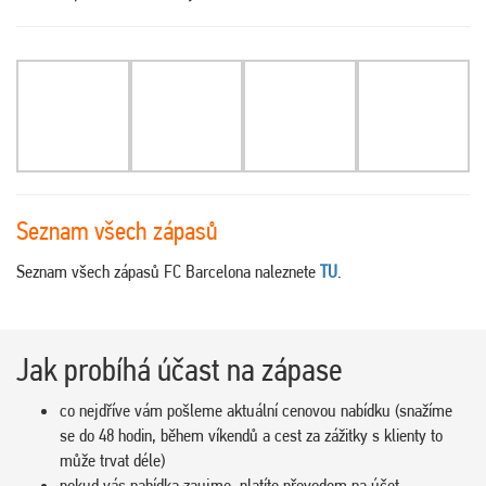
Seznam všech zápasů
Seznam všech zápasů FC Barcelona naleznete
TU
.
Jak probíhá účast na zápase
co nejdříve vám pošleme aktuální cenovou nabídku (snažíme
se do 48 hodin, během víkendů a cest za zážitky s klienty to
může trvat déle)
pokud vás nabídka zaujme, platíte převodem na účet