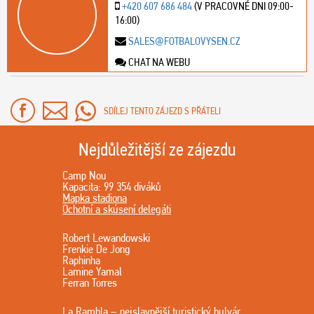
+420 607 686 484
(V PRACOVNÉ DNI 09:00-
16:00)
SALES@FOTBALOVYSEN.CZ
CHAT NA WEBU
SDÍLEJ TENTO ZÁJEZD S PŘÁTELI
Nejdůležitější ze zájezdu
Camp Nou
Kapacita: 99 354 diváků
Mapka stadiona
Ochotní a skúsení delegáti
Robert Lewandowski
Frenkie De Jong
Raphinha
Lamine Yamal
Ferran Torres
La Rambla – nejslavnější turistický bulvár