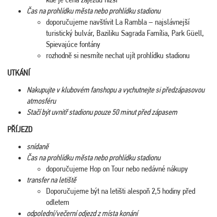
Čas na prohlídku města nebo prohlídku stadionu
doporučujeme navštívit La Rambla – najslávnejší
turistický bulvár, Baziliku Sagrada Família, Park Güell,
Spievajúce fontány
rozhodně si nesmíte nechat ujít prohlídku stadionu
UTKÁNÍ
Nakupujte v klubovém fanshopu a vychutnejte si předzápasovou
atmosféru
Stačí být uvnitř stadionu pouze 50 minut před zápasem
PŘÍJEZD
snídaně
Čas na prohlídku města nebo prohlídku stadionu
doporučujeme Hop on Tour nebo nedávné nákupy
transfer na letiště
Doporučujeme být na letišti alespoň 2,5 hodiny před
odletem
odpolední/večerní odjezd z místa konání