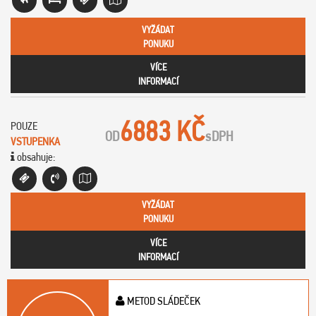
VYŽÁDAT
PONUKU
VÍCE
INFORMACÍ
6883 KČ
POUZE
OD
s
DPH
VSTUPENKA
obsahuje:
VYŽÁDAT
PONUKU
VÍCE
INFORMACÍ
METOD SLÁDEČEK