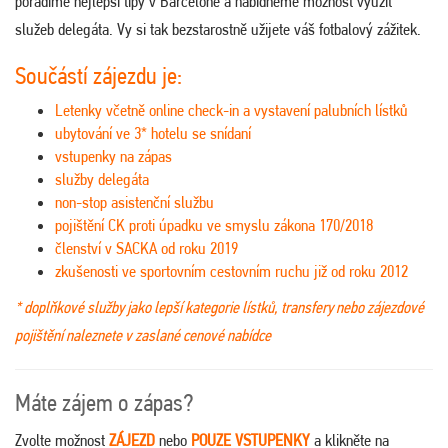
poradíme nejlepší tipy v Barceloně a nabídneme možnost využít
služeb delegáta. Vy si tak bezstarostně užijete váš fotbalový zážitek.
Součástí zájezdu je:
Letenky včetně online check-in a vystavení palubních lístků
ubytování ve 3* hotelu se snídaní
vstupenky na zápas
služby delegáta
non-stop asistenční službu
pojištění CK proti úpadku ve smyslu zákona 170/2018
členství v SACKA od roku 2019
zkušenosti ve sportovním cestovním ruchu již od roku 2012
* doplňkové služby jako lepší kategorie lístků, transfery nebo zájezdové
pojištění naleznete v zaslané cenové nabídce
Máte zájem o zápas?
Zvolte možnost
ZÁJEZD
nebo
POUZE VSTUPENKY
a klikněte na