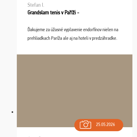
Stefan I.
Grandslam tenis v Paříži -
Ďakujeme za úžasné vyplavenie endorfínov nielen na
prehliadkach Paríža ale aj na hoteli v predzáhradke.
Zišla sa tam skvelá partia ľudí a dlho budeme na Vás
spomínať a zväžujeme repete budúci rok : ...
25.05.2026