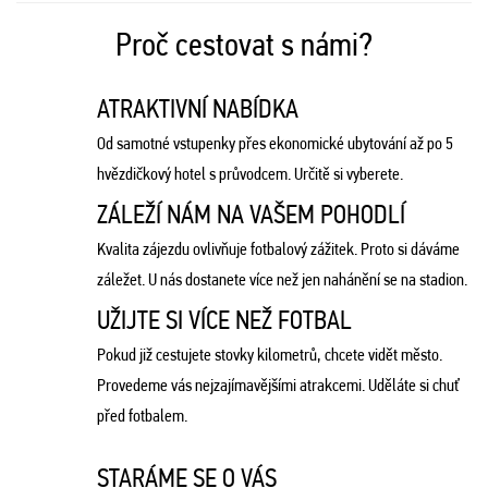
Proč cestovat s námi?
ATRAKTIVNÍ NABÍDKA
Od samotné vstupenky přes ekonomické ubytování až po 5
hvězdičkový hotel s průvodcem. Určitě si vyberete.
ZÁLEŽÍ NÁM NA VAŠEM POHODLÍ
Kvalita zájezdu ovlivňuje fotbalový zážitek. Proto si dáváme
záležet. U nás dostanete více než jen nahánění se na stadion.
UŽIJTE SI VÍCE NEŽ FOTBAL
Pokud již cestujete stovky kilometrů, chcete vidět město.
Provedeme vás nejzajímavějšími atrakcemi. Uděláte si chuť
před fotbalem.
STARÁME SE O VÁS