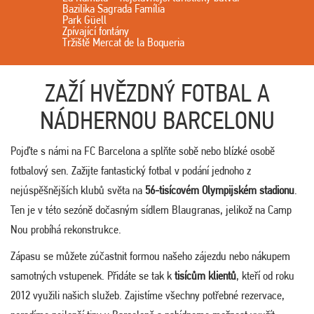
Bazilika Sagrada Família
Park Güell
Zpívající fontány
Tržiště Mercat de la Boqueria
ZAŽÍ HVĚZDNÝ FOTBAL A
NÁDHERNOU BARCELONU
Pojďte s námi na FC Barcelona a splňte sobě nebo blízké osobě
fotbalový sen. Zažijte fantastický fotbal v podání jednoho z
nejúspěšnějších klubů světa na
56-tisícovém Olympijském stadionu
.
Ten je v této sezóně dočasným sídlem Blaugranas, jelikož na Camp
Nou probíhá rekonstrukce.
Zápasu se můžete zúčastnit formou našeho zájezdu nebo nákupem
samotných vstupenek. Přidáte se tak k
tisícům klientů
, kteří od roku
2012 využili našich služeb. Zajistíme všechny potřebné rezervace,