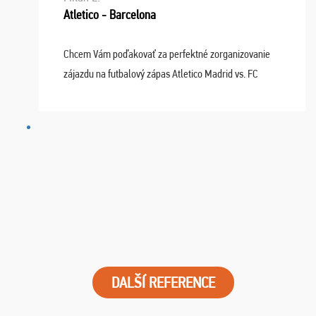
Atletico - Barcelona
Chcem Vám poďakovať za perfektné zorganizovanie
zájazdu na futbalový zápas Atletico Madrid vs. FC
Barcelona. Všetko prebehlo absolútne bezchybne a
najviac oceňujeme vynikajúce vstupenky. Sedeli sme ...
DALŠÍ REFERENCE