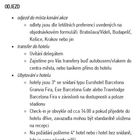
ODJEZD
odjezd do místa konání akce
odlety jsou dle letištních preferencí uvedených na
objednávkovém formuláři: Bratislava/Vídeň, Budapešť,
Košice, Krakov nebo jin
transfer do hotelu
Uvítání delegátem
Zajistíme pro Vás transfery buď autobusem/vlakem do
centra města, nebo taxíkem přímo do hotelu
Ubytování v hotelu
hotely jsou 3* se snídaní typu Eurohotel Barcelona
Granvia Fira, Exe Barcelona Gate alebo Travelodge
Barcelona Fira v závislosti na dostupnosti a poloze
stadionu
Check-in je obvykle od cca 14:00 a pokud přijedete do
hotelu dříve, zavazadla mohou být standardně uložena
na recepci
Na požádání pošleme 4* hotel nebo i hotel bez snídaně,
kde je cena zájezdu nižší