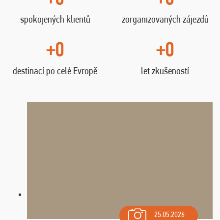
spokojených klientů
zorganizovaných zájezdů
+0
+0
destinací po celé Evropě
let zkušeností
25.05.2026