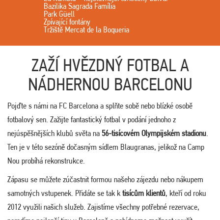
Bazilika Sagrada Família
Park Güell
Zpívající fontány
Tržiště Mercat de la Boqueria
ZAŽÍ HVĚZDNÝ FOTBAL A
NÁDHERNOU BARCELONU
Pojďte s námi na FC Barcelona a splňte sobě nebo blízké osobě
fotbalový sen. Zažijte fantastický fotbal v podání jednoho z
nejúspěšnějších klubů světa na
56-tisícovém Olympijském stadionu
.
Ten je v této sezóně dočasným sídlem Blaugranas, jelikož na Camp
Nou probíhá rekonstrukce.
Zápasu se můžete zúčastnit formou našeho zájezdu nebo nákupem
samotných vstupenek. Přidáte se tak k
tisícům klientů
, kteří od roku
2012 využili našich služeb. Zajistíme všechny potřebné rezervace,