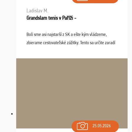
Ladislav M.
Grandslam tenis v Paříži -
Bolí sme asi najstarší z SK a ešte kým vládzeme,
zbierame cestovateľské zážitky. Tento sa určite zaradí
do top desiatky a na popredné miesto vďaka prajnosti
osudu - pohodový šefík Meďo, dobrá parti ...
25.05.2026