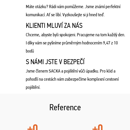
Máte otázku? Rádi vám pomůžeme. Jsme známí perfektní
komunikací. Ať se líbí. Vyzkoušejte si ji hned teď.
KLIENTI MLUVÍ ZA NÁS
Chceme, abyste byli spokojeni. Pracujeme na tom každý den.
I díky vám se pyšníme průměrným hodnocením 9,47 z 10
bodů
S NÁMI JSTE V BEZPEČÍ
Jsme členem SACKA a pojištění vůči úpadku. Pro klid a
pohodlí na cestách vám zabezpečíme komplexní cestovní
pojištění.
Reference
+0
+0