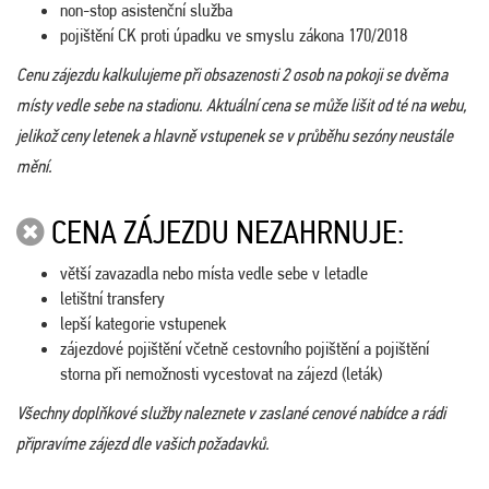
non-stop asistenční služba
pojištění CK proti úpadku ve smyslu zákona 170/2018
Cenu zájezdu kalkulujeme při obsazenosti 2 osob na pokoji se dvěma
místy vedle sebe na stadionu. Aktuální cena se může lišit od té na webu,
jelikož ceny letenek a hlavně vstupenek se v průběhu sezóny neustále
mění.
CENA ZÁJEZDU NEZAHRNUJE:
větší zavazadla nebo místa vedle sebe v letadle
letištní transfery
lepší kategorie vstupenek
zájezdové pojištění včetně cestovního pojištění a pojištění
storna při nemožnosti vycestovat na zájezd (leták)
Všechny doplňkové služby naleznete v zaslané cenové nabídce a rádi
připravíme zájezd dle vašich požadavků.