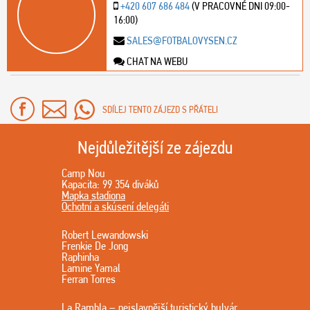
+420 607 686 484
(V PRACOVNÉ DNI 09:00-
16:00)
SALES@FOTBALOVYSEN.CZ
CHAT NA WEBU
SDÍLEJ TENTO ZÁJEZD S PŘÁTELI
Nejdůležitější ze zájezdu
Camp Nou
Kapacita: 99 354 diváků
Mapka stadiona
Ochotní a skúsení delegáti
Robert Lewandowski
Frenkie De Jong
Raphinha
Lamine Yamal
Ferran Torres
La Rambla – nejslavnější turistický bulvár