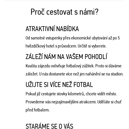
Proč cestovat s námi?
ATRAKTIVNÍ NABÍDKA
Od samotné vstupenky přes ekonomické ubytování až po 5
hvězdičkový hotel s průvodcem. Určitě si vyberete.
ZÁLEŽÍ NÁM NA VAŠEM POHODLÍ
Kvalita zájezdu ovlivňuje fotbalový zážitek. Proto si dáváme
záležet. U nás dostanete více než jen nahánění se na stadion.
UŽIJTE SI VÍCE NEŽ FOTBAL
Pokud již cestujete stovky kilometrů, chcete vidět město.
Provedeme vás nejzajímavějšími atrakcemi. Uděláte si chuť
před fotbalem.
STARÁME SE O VÁS