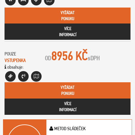
VYŽÁDAT
PONUKU
VÍCE
INFORMACÍ
8956 KČ
POUZE
OD
s
DPH
VSTUPENKA
obsahuje:
VYŽÁDAT
PONUKU
VÍCE
INFORMACÍ
METOD SLÁDEČEK