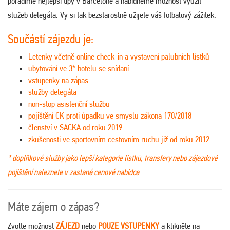
poradíme nejlepší tipy v Barceloně a nabídneme možnost využít
služeb delegáta. Vy si tak bezstarostně užijete váš fotbalový zážitek.
Součástí zájezdu je:
Letenky včetně online check-in a vystavení palubních lístků
ubytování ve 3* hotelu se snídaní
vstupenky na zápas
služby delegáta
non-stop asistenční službu
pojištění CK proti úpadku ve smyslu zákona 170/2018
členství v SACKA od roku 2019
zkušenosti ve sportovním cestovním ruchu již od roku 2012
* doplňkové služby jako lepší kategorie lístků, transfery nebo zájezdové
pojištění naleznete v zaslané cenové nabídce
Máte zájem o zápas?
Zvolte možnost
ZÁJEZD
nebo
POUZE VSTUPENKY
a klikněte na