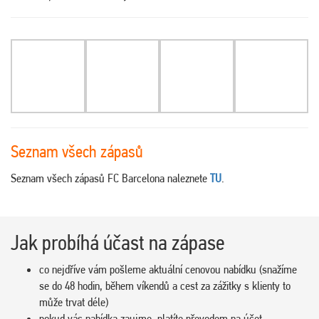
Seznam všech zápasů
Seznam všech zápasů FC Barcelona naleznete
TU
.
Jak probíhá účast na zápase
co nejdříve vám pošleme aktuální cenovou nabídku (snažíme
se do 48 hodin, během víkendů a cest za zážitky s klienty to
může trvat déle)
pokud vás nabídka zaujme, platíte převodem na účet