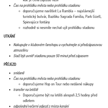
Čas na prohlídku města nebo prohlídku stadionu
doporučujeme navštívit La Rambla – najslávnejší
turistický bulvár, Baziliku Sagrada Família, Park Güell,
Spievajúce fontány
rozhodně si nesmíte nechat ujít prohlídku stadionu
UTKÁNÍ
Nakupujte v klubovém fanshopu a vychutnejte si předzápasovou
atmosféru
Stačí být uvnitř stadionu pouze 50 minut před zápasem
PŘÍJEZD
snídaně
Čas na prohlídku města nebo prohlídku stadionu
doporučujeme Hop on Tour nebo nedávné nákupy
transfer na letiště
Doporučujeme být na letišti alespoň 2,5 hodiny před
odletem
odpolední/večerní odjezd z místa konání