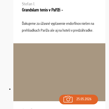
Stefan I.
Grandslam tenis v Paříži -
Ďakujeme za úžasné vyplavenie endorfínov nielen na
prehliadkach Paríža ale aj na hoteli v predzáhradke.
Zišla sa tam skvelá partia ľudí a dlho budeme na Vás
spomínať a zväžujeme repete budúci rok : ...
25.05.2026