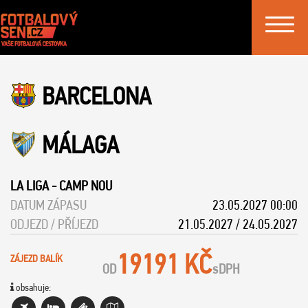
Toggle
navigat
BARCELONA
MÁLAGA
LA LIGA
-
CAMP NOU
DATUM ZÁPASU
23.05.2027 00:00
ODJEZD / PŘÍJEZD
21.05.2027 / 24.05.2027
19191 KČ
ZÁJEZD BALÍK
OD
s
DPH
obsahuje: