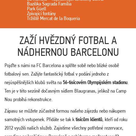
Bazilika Sagrada Família
Park Güell
Zpívající fontány
Tržiště Mercat de la Boqueria
ZAŽÍ HVĚZDNÝ FOTBAL A
NÁDHERNOU BARCELONU
Pojďte s námi na FC Barcelona a splňte sobě nebo blízké osobě
fotbalový sen. Zažijte fantastický fotbal v podání jednoho z
nejúspěšnějších klubů světa na
56-tisícovém Olympijském stadionu
.
Ten je v této sezóně dočasným sídlem Blaugranas, jelikož na Camp
Nou probíhá rekonstrukce.
Zápasu se můžete zúčastnit formou našeho zájezdu nebo nákupem
samotných vstupenek. Přidáte se tak k
tisícům klientů
, kteří od roku
2012 využili našich služeb. Zajistíme všechny potřebné rezervace,