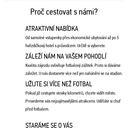
Proč cestovat s námi?
ATRAKTIVNÍ NABÍDKA
Od samotné vstupenky přes ekonomické ubytování až po 5
hvězdičkový hotel s průvodcem. Určitě si vyberete.
ZÁLEŽÍ NÁM NA VAŠEM POHODLÍ
Kvalita zájezdu ovlivňuje fotbalový zážitek. Proto si dáváme
záležet. U nás dostanete více než jen nahánění se na stadion.
UŽIJTE SI VÍCE NEŽ FOTBAL
Pokud již cestujete stovky kilometrů, chcete vidět město.
Provedeme vás nejzajímavějšími atrakcemi. Uděláte si chuť
před fotbalem.
STARÁME SE O VÁS