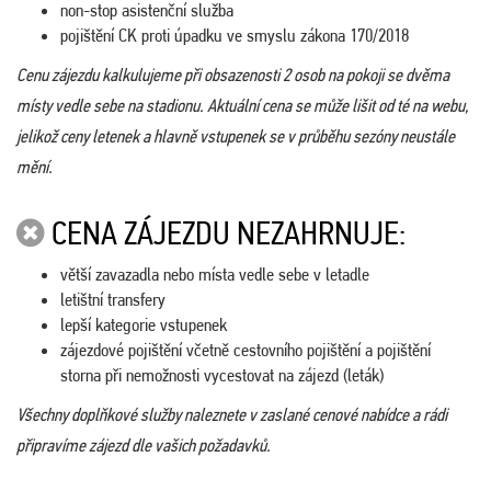
non-stop asistenční služba
pojištění CK proti úpadku ve smyslu zákona 170/2018
Cenu zájezdu kalkulujeme při obsazenosti 2 osob na pokoji se dvěma
místy vedle sebe na stadionu. Aktuální cena se může lišit od té na webu,
jelikož ceny letenek a hlavně vstupenek se v průběhu sezóny neustále
mění.
CENA ZÁJEZDU NEZAHRNUJE:
větší zavazadla nebo místa vedle sebe v letadle
letištní transfery
lepší kategorie vstupenek
zájezdové pojištění včetně cestovního pojištění a pojištění
storna při nemožnosti vycestovat na zájezd (leták)
Všechny doplňkové služby naleznete v zaslané cenové nabídce a rádi
připravíme zájezd dle vašich požadavků.