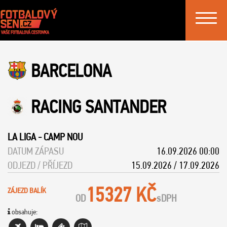
Toggle
navigat
BARCELONA
RACING SANTANDER
LA LIGA
-
CAMP NOU
DATUM ZÁPASU
16.09.2026 00:00
ODJEZD / PŘÍJEZD
15.09.2026 / 17.09.2026
15327 KČ
ZÁJEZD BALÍK
OD
s
DPH
obsahuje: