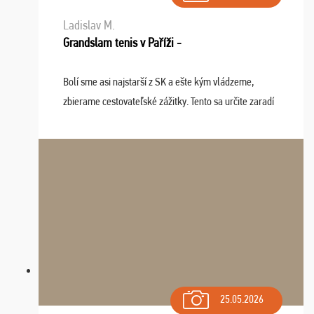
Ladislav M.
Grandslam tenis v Paříži -
Bolí sme asi najstarší z SK a ešte kým vládzeme,
zbierame cestovateľské zážitky. Tento sa určite zaradí
do top desiatky a na popredné miesto vďaka prajnosti
osudu - pohodový šefík Meďo, dobrá parti ...
25.05.2026