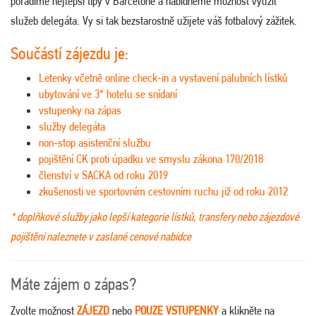
poradíme nejlepší tipy v Barceloně a nabídneme možnost využít
služeb delegáta. Vy si tak bezstarostně užijete váš fotbalový zážitek.
Součástí zájezdu je:
Letenky včetně online check-in a vystavení palubních lístků
ubytování ve 3* hotelu se snídaní
vstupenky na zápas
služby delegáta
non-stop asistenční službu
pojištění CK proti úpadku ve smyslu zákona 170/2018
členství v SACKA od roku 2019
zkušenosti ve sportovním cestovním ruchu již od roku 2012
* doplňkové služby jako lepší kategorie lístků, transfery nebo zájezdové
pojištění naleznete v zaslané cenové nabídce
Máte zájem o zápas?
Zvolte možnost
ZÁJEZD
nebo
POUZE VSTUPENKY
a klikněte na