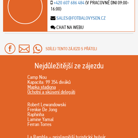
+420 607 686 484
(V PRACOVNÉ DNI 09:00-
16:00)
SALES@FOTBALOVYSEN.CZ
CHAT NA WEBU
SDÍLEJ TENTO ZÁJEZD S PŘÁTELI
Nejdůležitější ze zájezdu
Camp Nou
Kapacita: 99 354 diváků
Mapka stadiona
Ochotní a skúsení delegáti
Robert Lewandowski
Frenkie De Jong
Raphinha
Lamine Yamal
Ferran Torres
La Rambla – nejslavnější turistický bulvár