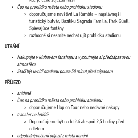
Čas na prohlídku města nebo prohlídku stadionu
doporučujeme navštívit La Rambla – najslávnejší
turistický bulvár, Baziliku Sagrada Família, Park Güell,
Spievajúce fontány
rozhodně si nesmíte nechat ujít prohlídku stadionu
UTKÁNÍ
Nakupujte v klubovém fanshopu a vychutnejte si předzápasovou
atmosféru
Stačí být uvnitř stadionu pouze 50 minut před zápasem
PŘÍJEZD
snídaně
Čas na prohlídku města nebo prohlídku stadionu
doporučujeme Hop on Tour nebo nedávné nákupy
transfer na letiště
Doporučujeme být na letišti alespoň 2,5 hodiny před
odletem
odpolední/večerní odjezd z místa konání