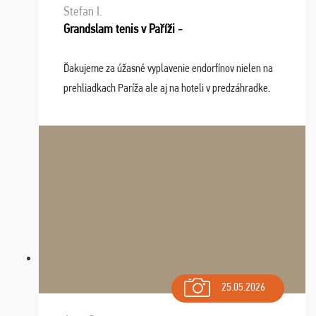
Stefan I.
Grandslam tenis v Paříži -
Ďakujeme za úžasné vyplavenie endorfínov nielen na
prehliadkach Paríža ale aj na hoteli v predzáhradke.
Zišla sa tam skvelá partia ľudí a dlho budeme na Vás
spomínať a zväžujeme repete budúci rok : ...
25.05.2026