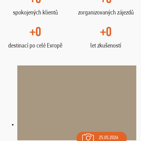
spokojených klientů
zorganizovaných zájezdů
+0
+0
destinací po celé Evropě
let zkušeností
25.05.2026