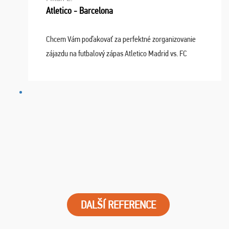
Atletico - Barcelona
Chcem Vám poďakovať za perfektné zorganizovanie
zájazdu na futbalový zápas Atletico Madrid vs. FC
Barcelona. Všetko prebehlo absolútne bezchybne a
najviac oceňujeme vynikajúce vstupenky. Sedeli sme ...
DALŠÍ REFERENCE