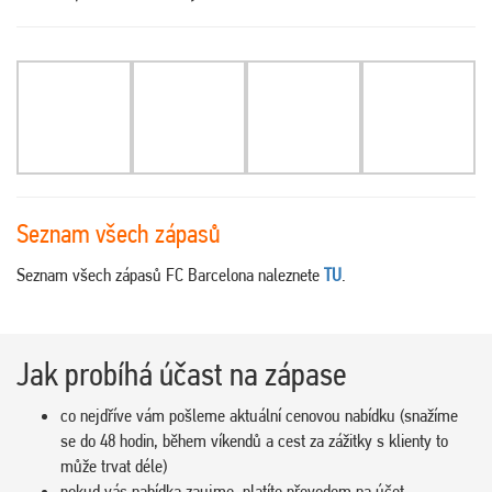
Seznam všech zápasů
Seznam všech zápasů FC Barcelona naleznete
TU
.
Jak probíhá účast na zápase
co nejdříve vám pošleme aktuální cenovou nabídku (snažíme
se do 48 hodin, během víkendů a cest za zážitky s klienty to
může trvat déle)
pokud vás nabídka zaujme, platíte převodem na účet