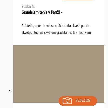
Zuzka N.
Grandslam tenis v Paříži -
Priatelia, aj tento rok sa opäť stretla skvelá partia
skvelých ludi na skvelom gradslame. Tak nech vam
tieto zážitky ostanú krásnou spomienkou a naladením
sa na budúci rok. Prajem vam este veľa ta ...
25.05.2026