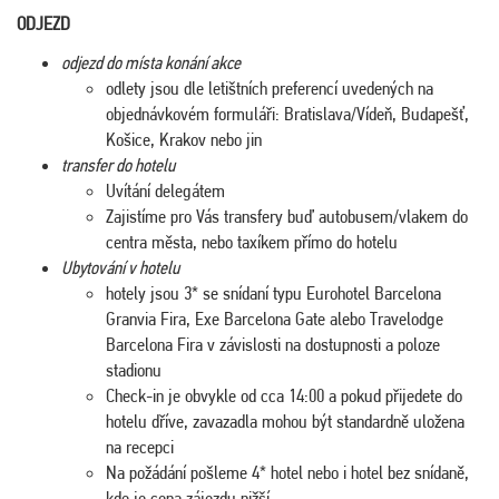
ODJEZD
odjezd do místa konání akce
odlety jsou dle letištních preferencí uvedených na
objednávkovém formuláři: Bratislava/Vídeň, Budapešť,
Košice, Krakov nebo jin
transfer do hotelu
Uvítání delegátem
Zajistíme pro Vás transfery buď autobusem/vlakem do
centra města, nebo taxíkem přímo do hotelu
Ubytování v hotelu
hotely jsou 3* se snídaní typu Eurohotel Barcelona
Granvia Fira, Exe Barcelona Gate alebo Travelodge
Barcelona Fira v závislosti na dostupnosti a poloze
stadionu
Check-in je obvykle od cca 14:00 a pokud přijedete do
hotelu dříve, zavazadla mohou být standardně uložena
na recepci
Na požádání pošleme 4* hotel nebo i hotel bez snídaně,
kde je cena zájezdu nižší