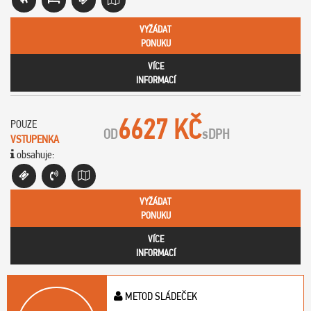
VYŽÁDAT
PONUKU
VÍCE
INFORMACÍ
6627 KČ
POUZE
OD
s
DPH
VSTUPENKA
obsahuje:
VYŽÁDAT
PONUKU
VÍCE
INFORMACÍ
METOD SLÁDEČEK