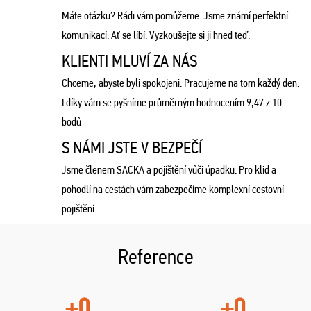
Máte otázku? Rádi vám pomůžeme. Jsme známí perfektní
komunikací. Ať se líbí. Vyzkoušejte si ji hned teď.
KLIENTI MLUVÍ ZA NÁS
Chceme, abyste byli spokojeni. Pracujeme na tom každý den.
I díky vám se pyšníme průměrným hodnocením 9,47 z 10
bodů
S NÁMI JSTE V BEZPEČÍ
Jsme členem SACKA a pojištění vůči úpadku. Pro klid a
pohodlí na cestách vám zabezpečíme komplexní cestovní
pojištění.
Reference
+0
+0