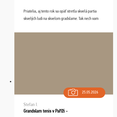
Priatelia, aj tento rok sa opäť stretla skvelá partia
skvelých ludi na skvelom gradslame. Tak nech vam
tieto zážitky ostanú krásnou spomienkou a naladením
sa na budúci rok. Prajem vam este veľa ta ...
25.05.2026
Stefan I.
Grandslam tenis v Paříži -