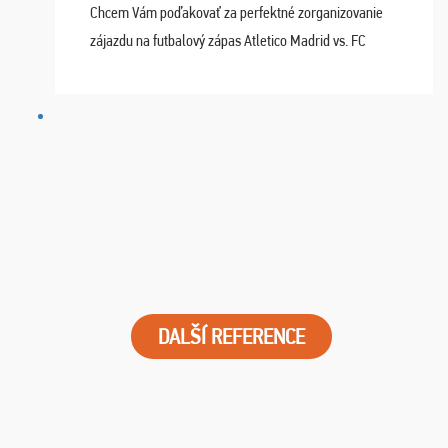
Chcem Vám poďakovať za perfektné zorganizovanie
zájazdu na futbalový zápas Atletico Madrid vs. FC
Barcelona. Všetko prebehlo absolútne bezchybne a
najviac oceňujeme vynikajúce vstupenky. Sedeli sme ...
DALŠÍ REFERENCE