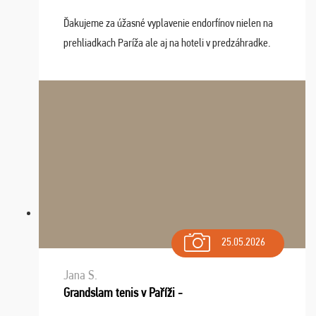
Ďakujeme za úžasné vyplavenie endorfínov nielen na
prehliadkach Paríža ale aj na hoteli v predzáhradke.
Zišla sa tam skvelá partia ľudí a dlho budeme na Vás
spomínať a zväžujeme repete budúci rok : ...
25.05.2026
Jana S.
Grandslam tenis v Paříži -