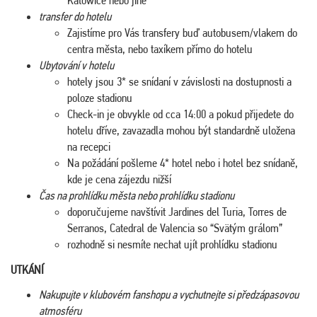
transfer do hotelu
Zajistíme pro Vás transfery buď autobusem/vlakem do
centra města, nebo taxíkem přímo do hotelu
Ubytování v hotelu
hotely jsou 3* se snídaní v závislosti na dostupnosti a
poloze stadionu
Check-in je obvykle od cca 14:00 a pokud přijedete do
hotelu dříve, zavazadla mohou být standardně uložena
na recepci
Na požádání pošleme 4* hotel nebo i hotel bez snídaně,
kde je cena zájezdu nižší
Čas na prohlídku města nebo prohlídku stadionu
doporučujeme navštívit Jardines del Turia, Torres de
Serranos, Catedral de Valencia so “Svätým grálom”
rozhodně si nesmíte nechat ujít prohlídku stadionu
UTKÁNÍ
Nakupujte v klubovém fanshopu a vychutnejte si předzápasovou
atmosféru