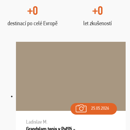
+0
+0
destinací po celé Evropě
let zkušeností
25.05.2026
Ladislav M.
Grandslam tenis v Paříži -