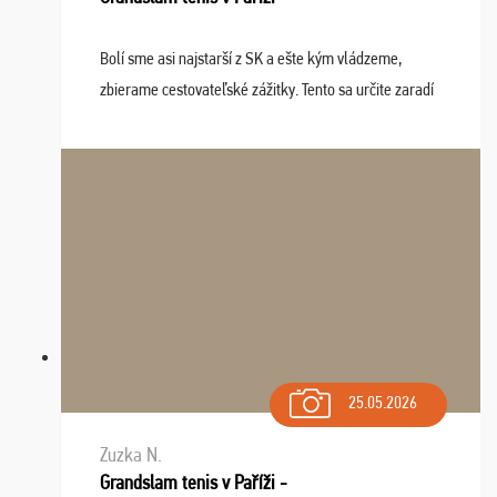
Bolí sme asi najstarší z SK a ešte kým vládzeme,
zbierame cestovateľské zážitky. Tento sa určite zaradí
do top desiatky a na popredné miesto vďaka prajnosti
osudu - pohodový šefík Meďo, dobrá parti ...
25.05.2026
Zuzka N.
Grandslam tenis v Paříži -