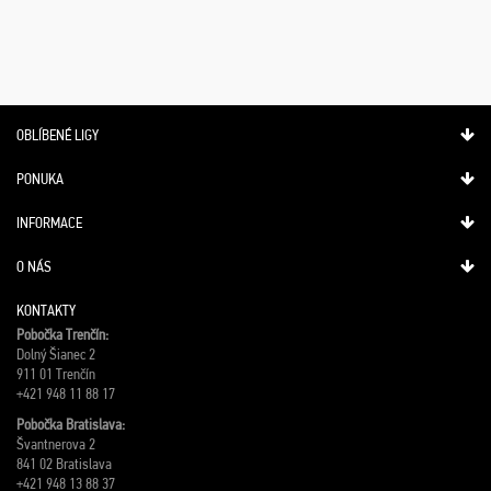
OBLÍBENÉ LIGY
PONUKA
INFORMACE
O NÁS
KONTAKTY
Pobočka Trenčín:
Dolný Šianec 2
911 01 Trenčín
+421 948 11 88 17
Pobočka Bratislava:
Švantnerova 2
841 02 Bratislava
+421 948 13 88 37