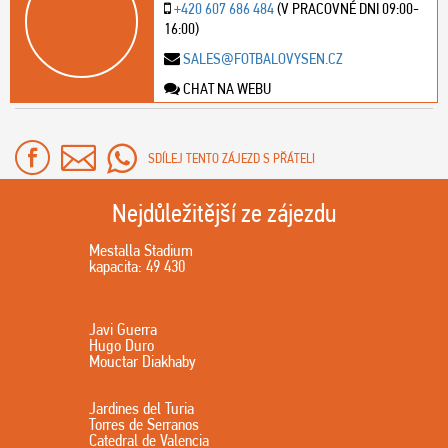
+420 607 686 484
(V PRACOVNÉ DNI 09:00-
16:00)
SALES@FOTBALOVYSEN.CZ
CHAT NA WEBU
SDÍLEJ TENTO ZÁJEZD S PŘÁTELI
Nejdůležitější ze zájezdu
Mestalla Stadium
kapacita: 49 430
Javi Guerra
Hugo Duro
Mouctar Diakhaby
Jardines del Turia
Torres de Serranos
Catedral de Valencia