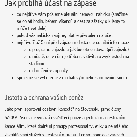
Jak probíhá účast na zápase
co nejdříve vám pošleme aktuální cenovou nabídku (snažíme
se do 48 hodin, během víkendů a cest za zážitky s klienty to
může trvat déle)
pokud vás nabídka zaujme, platíte převodem na účet
nejdříve 7 až 5 dní před zápasem dostanete detailní informace:
o programu zájezdu a jak budete cestovat (při zájezdu)
o městě, co v něm je třeba navštívit a o zvyklostech na
stadionu
o doručení vstupenky
společně se vybereme za fotbalovým nebo sportovním snem
Jistota a ochrana vašich peněz
Jako první sportovní cestovní kancelář na Slovensku jsme členy
SACKA. Asociace vydává osvědčení pouze agenturám a cestovním
kancelářím, které dodržují principy profesionality, etiky a neustálého
zkvalitňování služeb v cestovním ruchu. Logom asociace zároveň