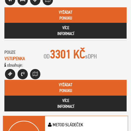
VYŽÁDAT
PONUKU
VÍCE
INFORMACÍ
3301 KČ
POUZE
OD
s
DPH
VSTUPENKA
obsahuje:
VYŽÁDAT
PONUKU
VÍCE
INFORMACÍ
METOD SLÁDEČEK