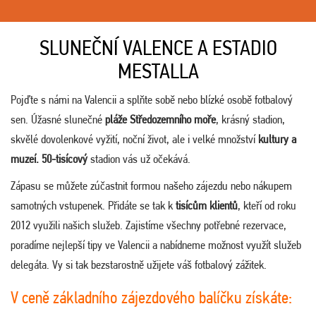
SLUNEČNÍ VALENCE A ESTADIO
MESTALLA
Pojďte s námi na Valencii a splňte sobě nebo blízké osobě fotbalový
sen. Úžasné slunečné
pláže Středozemního moře
, krásný stadion,
skvělé dovolenkové vyžití, noční život, ale i velké množství
kultury a
muzeí. 50-tisícový
stadion vás už očekává.
Zápasu se můžete zúčastnit formou našeho zájezdu nebo nákupem
samotných vstupenek. Přidáte se tak k
tisícům klientů
, kteří od roku
2012 využili našich služeb. Zajistíme všechny potřebné rezervace,
poradíme nejlepší tipy ve Valencii a nabídneme možnost využít služeb
delegáta. Vy si tak bezstarostně užijete váš fotbalový zážitek.
V ceně základního zájezdového balíčku získáte: