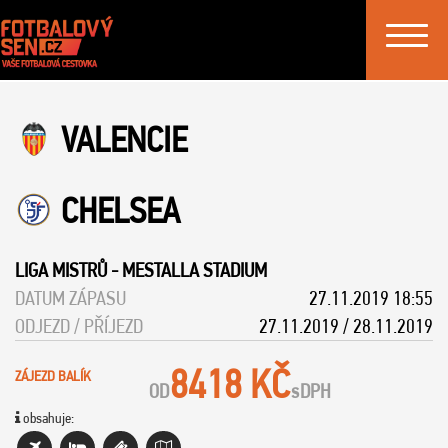
Toggle
navigat
VALENCIE
CHELSEA
LIGA MISTRŮ
-
MESTALLA STADIUM
DATUM ZÁPASU
27.11.2019 18:55
ODJEZD / PŘÍJEZD
27.11.2019 / 28.11.2019
8418 KČ
ZÁJEZD BALÍK
OD
s
DPH
obsahuje: