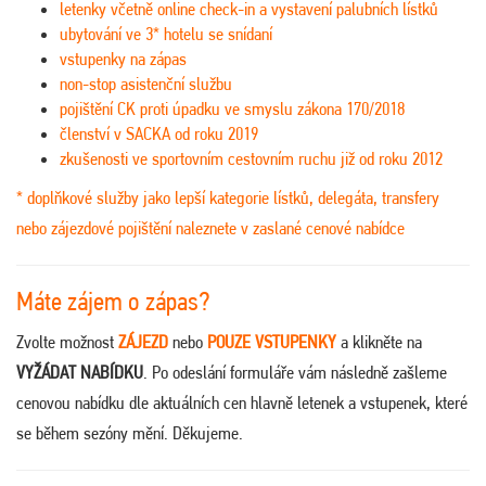
letenky včetně online check-in a vystavení palubních lístků
ubytování ve 3* hotelu se snídaní
vstupenky na zápas
non-stop asistenční službu
pojištění CK proti úpadku ve smyslu zákona 170/2018
členství v SACKA od roku 2019
zkušenosti ve sportovním cestovním ruchu již od roku 2012
* doplňkové služby jako lepší kategorie lístků, delegáta, transfery
nebo zájezdové pojištění naleznete v zaslané cenové nabídce
Máte zájem o zápas?
Zvolte možnost
ZÁJEZD
nebo
POUZE VSTUPENKY
a klikněte na
VYŽÁDAT NABÍDKU
. Po odeslání formuláře vám následně zašleme
cenovou nabídku dle aktuálních cen hlavně letenek a vstupenek, které
se během sezóny mění. Děkujeme.