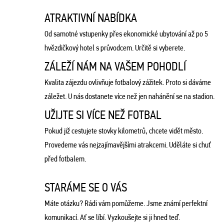
ATRAKTIVNÍ NABÍDKA
Od samotné vstupenky přes ekonomické ubytování až po 5
hvězdičkový hotel s průvodcem. Určitě si vyberete.
ZÁLEŽÍ NÁM NA VAŠEM POHODLÍ
Kvalita zájezdu ovlivňuje fotbalový zážitek. Proto si dáváme
záležet. U nás dostanete více než jen nahánění se na stadion.
UŽIJTE SI VÍCE NEŽ FOTBAL
Pokud již cestujete stovky kilometrů, chcete vidět město.
Provedeme vás nejzajímavějšími atrakcemi. Uděláte si chuť
před fotbalem.
STARÁME SE O VÁS
Máte otázku? Rádi vám pomůžeme. Jsme známí perfektní
komunikací. Ať se líbí. Vyzkoušejte si ji hned teď.