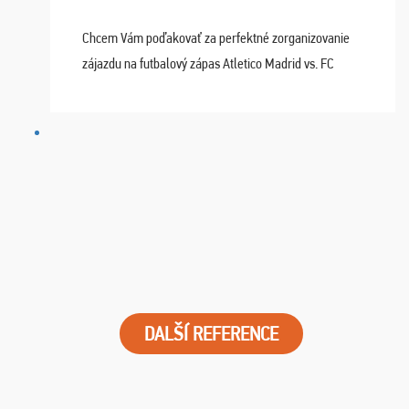
Chcem Vám poďakovať za perfektné zorganizovanie
zájazdu na futbalový zápas Atletico Madrid vs. FC
Barcelona. Všetko prebehlo absolútne bezchybne a
najviac oceňujeme vynikajúce vstupenky. Sedeli sme ...
DALŠÍ REFERENCE