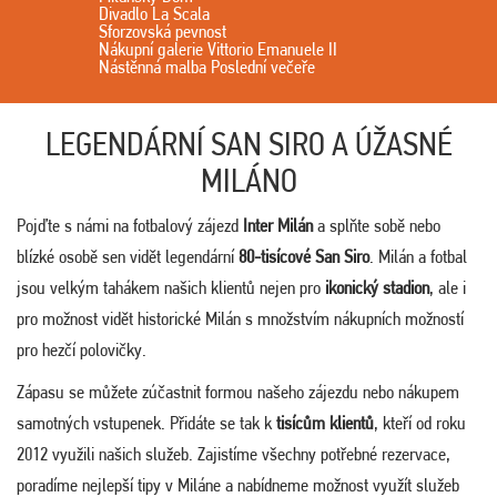
Divadlo La Scala
Sforzovská pevnost
Nákupní galerie Vittorio Emanuele II
Nástěnná malba Poslední večeře
LEGENDÁRNÍ SAN SIRO A ÚŽASNÉ
MILÁNO
Pojďte s námi na fotbalový zájezd
Inter Milán
a splňte sobě nebo
blízké osobě sen vidět legendární
80-tisícové San Siro
. Milán a fotbal
jsou velkým tahákem našich klientů nejen pro
ikonický stadion
, ale i
pro možnost vidět historické Milán s množstvím nákupních možností
pro hezčí polovičky.
Zápasu se můžete zúčastnit formou našeho zájezdu nebo nákupem
samotných vstupenek. Přidáte se tak k
tisícům klientů
, kteří od roku
2012 využili našich služeb. Zajistíme všechny potřebné rezervace,
poradíme nejlepší tipy v Miláne a nabídneme možnost využít služeb