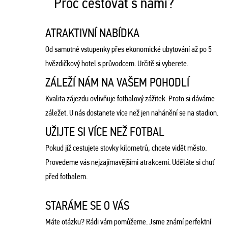
Proč cestovat s námi?
ATRAKTIVNÍ NABÍDKA
Od samotné vstupenky přes ekonomické ubytování až po 5
hvězdičkový hotel s průvodcem. Určitě si vyberete.
ZÁLEŽÍ NÁM NA VAŠEM POHODLÍ
Kvalita zájezdu ovlivňuje fotbalový zážitek. Proto si dáváme
záležet. U nás dostanete více než jen nahánění se na stadion.
UŽIJTE SI VÍCE NEŽ FOTBAL
Pokud již cestujete stovky kilometrů, chcete vidět město.
Provedeme vás nejzajímavějšími atrakcemi. Uděláte si chuť
před fotbalem.
STARÁME SE O VÁS
Máte otázku? Rádi vám pomůžeme. Jsme známí perfektní