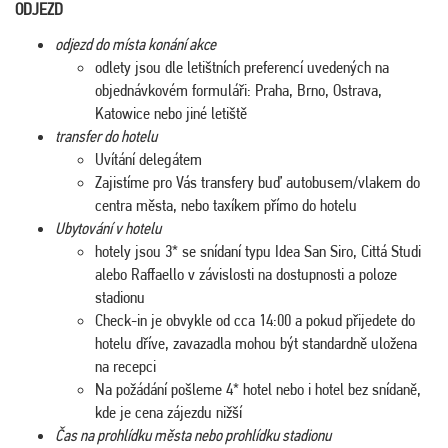
ODJEZD
odjezd do místa konání akce
odlety jsou dle letištních preferencí uvedených na
objednávkovém formuláři: Praha, Brno, Ostrava,
Katowice nebo jiné letiště
transfer do hotelu
Uvítání delegátem
Zajistíme pro Vás transfery buď autobusem/vlakem do
centra města, nebo taxíkem přímo do hotelu
Ubytování v hotelu
hotely jsou 3* se snídaní typu Idea San Siro, Cittá Studi
alebo Raffaello v závislosti na dostupnosti a poloze
stadionu
Check-in je obvykle od cca 14:00 a pokud přijedete do
hotelu dříve, zavazadla mohou být standardně uložena
na recepci
Na požádání pošleme 4* hotel nebo i hotel bez snídaně,
kde je cena zájezdu nižší
Čas na prohlídku města nebo prohlídku stadionu