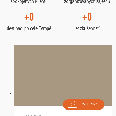
spokojených klientů
zorganizovaných zájezdů
+0
+0
destinací po celé Evropě
let zkušeností
25.05.2026