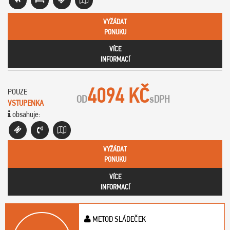
VYŽÁDAT
PONUKU
VÍCE
INFORMACÍ
4094 KČ
POUZE
OD
s
DPH
VSTUPENKA
obsahuje:
VYŽÁDAT
PONUKU
VÍCE
INFORMACÍ
METOD SLÁDEČEK