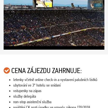
CENA ZÁJEZDU ZAHRNUJE:
letenky včetně online check-in a vystavení palubních lístků
ubytování ve 3* hotelu se snídaní
vstupenky na zápas
služby delegáta
non-stop asistenční služba
pojištění CK proti úpadku ve smyslu zákona 170/2018