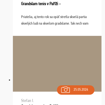
Grandslam tenis v Paříži -
Priatelia, aj tento rok sa opäť stretla skvelá partia
skvelých ludi na skvelom gradslame. Tak nech vam
tieto zážitky ostanú krásnou spomienkou a naladením
sa na budúci rok. Prajem vam este veľa ta ...
25.05.2026
Stefan I.