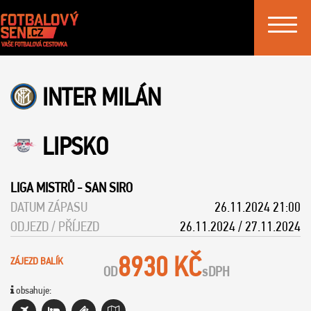
Toggle
navigat
INTER MILÁN
LIPSKO
LIGA MISTRŮ
-
SAN SIRO
DATUM ZÁPASU
26.11.2024 21:00
ODJEZD / PŘÍJEZD
26.11.2024 / 27.11.2024
8930 KČ
ZÁJEZD BALÍK
OD
s
DPH
obsahuje: