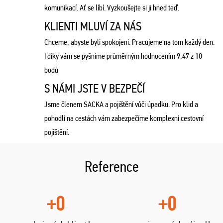
komunikací. Ať se líbí. Vyzkoušejte si ji hned teď.
KLIENTI MLUVÍ ZA NÁS
Chceme, abyste byli spokojeni. Pracujeme na tom každý den.
I díky vám se pyšníme průměrným hodnocením 9,47 z 10
bodů
S NÁMI JSTE V BEZPEČÍ
Jsme členem SACKA a pojištění vůči úpadku. Pro klid a
pohodlí na cestách vám zabezpečíme komplexní cestovní
pojištění.
Reference
+0
+0