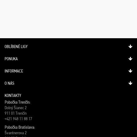
OBLÍBENÉ LIGY
PONUKA
INFORMACE
O NÁS
KONTAKTY
Pobočka Trenčín:
Dolný Šianec 2
911 01 Trenčín
+421 948 11 88 17
Pobočka Bratislava:
Švantnerova 2