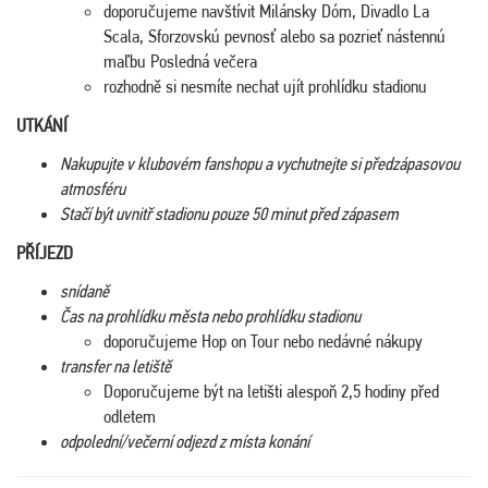
doporučujeme navštívit Milánsky Dóm, Divadlo La
Scala, Sforzovskú pevnosť alebo sa pozrieť nástennú
maľbu Posledná večera
rozhodně si nesmíte nechat ujít prohlídku stadionu
UTKÁNÍ
Nakupujte v klubovém fanshopu a vychutnejte si předzápasovou
atmosféru
Stačí být uvnitř stadionu pouze 50 minut před zápasem
PŘÍJEZD
snídaně
Čas na prohlídku města nebo prohlídku stadionu
doporučujeme Hop on Tour nebo nedávné nákupy
transfer na letiště
Doporučujeme být na letišti alespoň 2,5 hodiny před
odletem
odpolední/večerní odjezd z místa konání