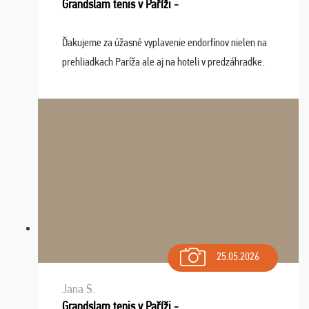
Grandslam tenis v Paříži -
Ďakujeme za úžasné vyplavenie endorfínov nielen na
prehliadkach Paríža ale aj na hoteli v predzáhradke.
Zišla sa tam skvelá partia ľudí a dlho budeme na Vás
spomínať a zväžujeme repete budúci rok : ...
25.05.2026
Jana S.
Grandslam tenis v Paříži -