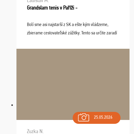
Ladislav M.
Grandslam tenis v Paříži -
Bolí sme asi najstarší z SK a ešte kým vládzeme,
zbierame cestovateľské zážitky. Tento sa určite zaradí
do top desiatky a na popredné miesto vďaka prajnosti
osudu - pohodový šefík Meďo, dobrá parti ...
25.05.2026
Zuzka N.