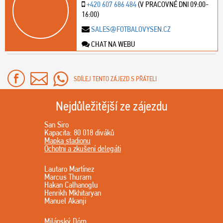
+420 607 686 484
(V PRACOVNÉ DNI 09:00-
16:00)
SALES@FOTBALOVYSEN.CZ
CHAT NA WEBU
SDÍLEJ TENTO ZÁJEZD S PŘÁTELI
Nejdůležitější ze zájezdu
San Siro
Kapacita: 80 018 diváků
Mapka stadionu
Ochotni a zkušení delegáti
Lautaro Martínez
Marcus Thuram
Hakan Calhanoglu
Henrikh Mkhitaryan
Manuel Akanji
Milánský Dóm