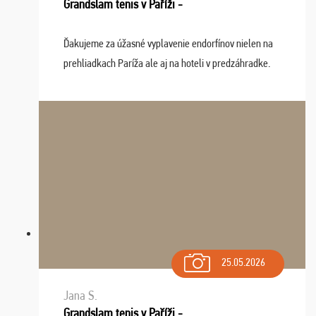
Grandslam tenis v Paříži -
Ďakujeme za úžasné vyplavenie endorfínov nielen na
prehliadkach Paríža ale aj na hoteli v predzáhradke.
Zišla sa tam skvelá partia ľudí a dlho budeme na Vás
spomínať a zväžujeme repete budúci rok : ...
25.05.2026
Jana S.
Grandslam tenis v Paříži -