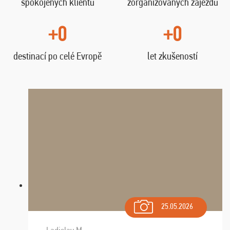
spokojených klientů
zorganizovaných zájezdů
+0
+0
destinací po celé Evropě
let zkušeností
25.05.2026