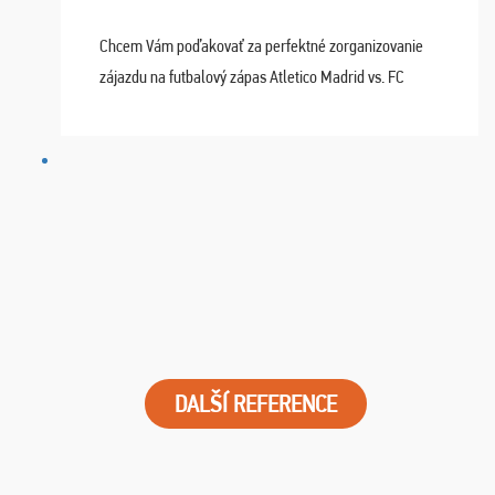
Chcem Vám poďakovať za perfektné zorganizovanie
zájazdu na futbalový zápas Atletico Madrid vs. FC
Barcelona. Všetko prebehlo absolútne bezchybne a
najviac oceňujeme vynikajúce vstupenky. Sedeli sme ...
DALŠÍ REFERENCE