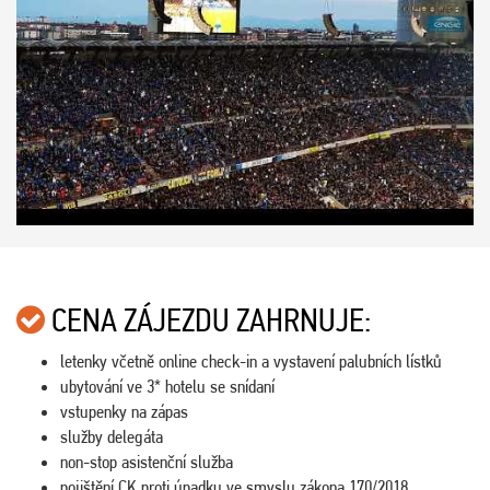
CENA ZÁJEZDU ZAHRNUJE:
letenky včetně online check-in a vystavení palubních lístků
ubytování ve 3* hotelu se snídaní
vstupenky na zápas
služby delegáta
non-stop asistenční služba
pojištění CK proti úpadku ve smyslu zákona 170/2018