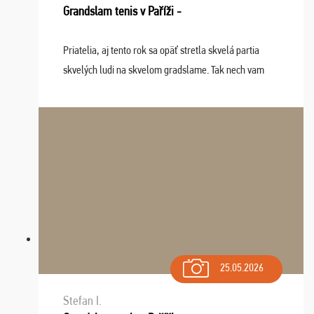
Grandslam tenis v Paříži -
Priatelia, aj tento rok sa opäť stretla skvelá partia
skvelých ludi na skvelom gradslame. Tak nech vam
tieto zážitky ostanú krásnou spomienkou a naladením
sa na budúci rok. Prajem vam este veľa ta ...
25.05.2026
Stefan I.