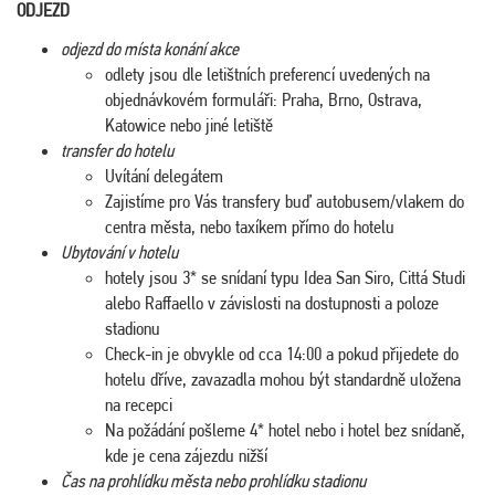
ODJEZD
odjezd do místa konání akce
odlety jsou dle letištních preferencí uvedených na
objednávkovém formuláři: Praha, Brno, Ostrava,
Katowice nebo jiné letiště
transfer do hotelu
Uvítání delegátem
Zajistíme pro Vás transfery buď autobusem/vlakem do
centra města, nebo taxíkem přímo do hotelu
Ubytování v hotelu
hotely jsou 3* se snídaní typu Idea San Siro, Cittá Studi
alebo Raffaello v závislosti na dostupnosti a poloze
stadionu
Check-in je obvykle od cca 14:00 a pokud přijedete do
hotelu dříve, zavazadla mohou být standardně uložena
na recepci
Na požádání pošleme 4* hotel nebo i hotel bez snídaně,
kde je cena zájezdu nižší
Čas na prohlídku města nebo prohlídku stadionu