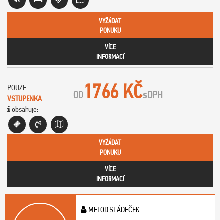
VYŽÁDAT
PONUKU
VÍCE
INFORMACÍ
1766 KČ
POUZE
OD
s
DPH
VSTUPENKA
obsahuje:
VYŽÁDAT
PONUKU
VÍCE
INFORMACÍ
METOD SLÁDEČEK