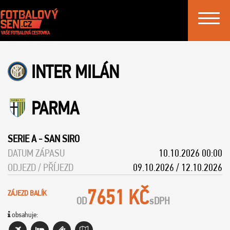
Toggle
navigat
INTER MILÁN
PARMA
SERIE A
-
SAN SIRO
DATUM ZÁPASU
10.10.2026 00:00
ODJEZD / PŘÍJEZD
09.10.2026 / 12.10.2026
7651 KČ
ZÁJEZD BALÍK
OD
s
DPH
obsahuje: