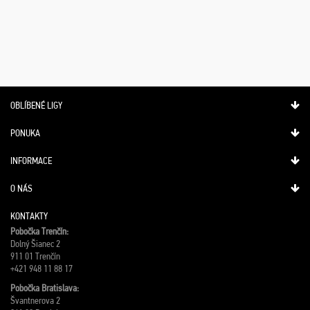
OBLÍBENÉ LIGY
PONUKA
INFORMACE
O NÁS
KONTAKTY
Pobočka Trenčín:
Dolný Šianec 2
911 01 Trenčín
+421 948 11 88 17
Pobočka Bratislava:
Švantnerova 2