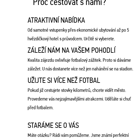
Proč cestovat s námi?
ATRAKTIVNÍ NABÍDKA
Od samotné vstupenky přes ekonomické ubytování až po 5
hvězdičkový hotel s průvodcem. Určitě si vyberete.
ZÁLEŽÍ NÁM NA VAŠEM POHODLÍ
Kvalita zájezdu ovlivňuje fotbalový zážitek. Proto si dáváme
záležet. U nás dostanete více než jen nahánění se na stadion.
UŽIJTE SI VÍCE NEŽ FOTBAL
Pokud již cestujete stovky kilometrů, chcete vidět město.
Provedeme vás nejzajímavějšími atrakcemi. Uděláte si chuť
před fotbalem.
STARÁME SE O VÁS
Máte otázku? Rádi vám pomůžeme. Jsme známí perfektní