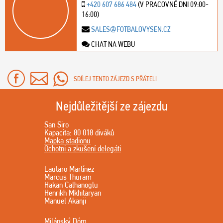
+420 607 686 484
(V PRACOVNÉ DNI 09:00-
16:00)
SALES@FOTBALOVYSEN.CZ
CHAT NA WEBU
SDÍLEJ TENTO ZÁJEZD S PŘÁTELI
Nejdůležitější ze zájezdu
San Siro
Kapacita: 80 018 diváků
Mapka stadionu
Ochotni a zkušení delegáti
Lautaro Martínez
Marcus Thuram
Hakan Calhanoglu
Henrikh Mkhitaryan
Manuel Akanji
Milánský Dóm