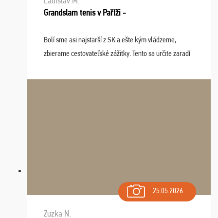
Ladislav M.
Grandslam tenis v Paříži -
Bolí sme asi najstarší z SK a ešte kým vládzeme,
zbierame cestovateľské zážitky. Tento sa určite zaradí
do top desiatky a na popredné miesto vďaka prajnosti
osudu - pohodový šefík Meďo, dobrá parti ...
25.05.2026
Zuzka N.