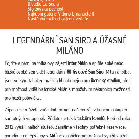
Divadlo La Scala
Sforzovská pevnost
Nákupní galerie Vittorio Emanuele II
Nástěnná malba Poslední večeře
LEGENDÁRNÍ SAN SIRO A ÚŽASNÉ
MILÁNO
Pojďte s námi na fotbalový zájezd
Inter Milán
a splňte sobě nebo
blízké osobě sen vidět legendární
80-tisícové San Siro
. Milán a fotbal
jsou velkým tahákem našich klientů nejen pro
ikonický stadion
, ale i
pro možnost vidět historické Milán s množstvím nákupních možností
pro hezčí polovičky.
Zápasu se můžete zúčastnit formou našeho zájezdu nebo nákupem
samotných vstupenek. Přidáte se tak k
tisícům klientů
, kteří od roku
2012 využili našich služeb. Zajistíme všechny potřebné rezervace,
poradíme nejlepší tipy v Miláne a nabídneme možnost využít služeb