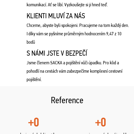
komunikací. Ať se líbí. Vyzkoušejte si ji hned teď.
KLIENTI MLUVÍ ZA NÁS
Chceme, abyste byli spokojeni. Pracujeme na tom každý den.
I díky vám se pyšníme průměrným hodnocením 9,47 z 10
bodů
S NÁMI JSTE V BEZPEČÍ
Jsme členem SACKA a pojištění vůči úpadku. Pro klid a
pohodlí na cestách vám zabezpečíme komplexní cestovní
pojištění.
Reference
+0
+0