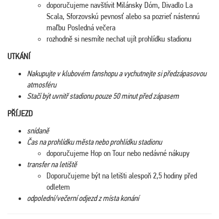
doporučujeme navštívit Milánsky Dóm, Divadlo La
Scala, Sforzovskú pevnosť alebo sa pozrieť nástennú
maľbu Posledná večera
rozhodně si nesmíte nechat ujít prohlídku stadionu
UTKÁNÍ
Nakupujte v klubovém fanshopu a vychutnejte si předzápasovou
atmosféru
Stačí být uvnitř stadionu pouze 50 minut před zápasem
PŘÍJEZD
snídaně
Čas na prohlídku města nebo prohlídku stadionu
doporučujeme Hop on Tour nebo nedávné nákupy
transfer na letiště
Doporučujeme být na letišti alespoň 2,5 hodiny před
odletem
odpolední/večerní odjezd z místa konání