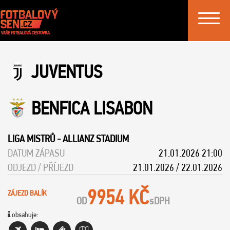
Toggle
navigat
JUVENTUS
BENFICA LISABON
LIGA MISTRŮ
-
ALLIANZ STADIUM
DATUM ZÁPASU
21.01.2026 21:00
ODJEZD / PŘÍJEZD
21.01.2026 / 22.01.2026
9954 KČ
ZÁJEZD BALÍK
OD
s
DPH
obsahuje: