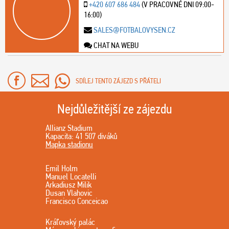
+420 607 686 484
(V PRACOVNÉ DNI 09:00-
16:00)
SALES@FOTBALOVYSEN.CZ
CHAT NA WEBU
SDÍLEJ TENTO ZÁJEZD S PŘÁTELI
Nejdůležitější ze zájezdu
Allianz Stadium
Kapacita: 41 507 diváků
Mapka stadionu
Emil Holm
Manuel Locatelli
Arkadiusz Milik
Dusan Vlahovic
Francisco Conceicao
Kráľovský palác