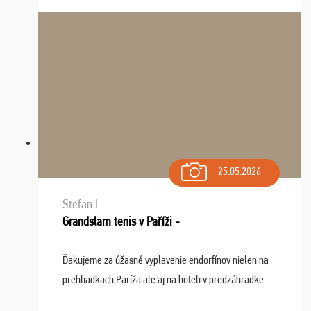
sa na budúci rok. Prajem vam este veľa ta ...
25.05.2026
Stefan I.
Grandslam tenis v Paříži -
Ďakujeme za úžasné vyplavenie endorfínov nielen na
prehliadkach Paríža ale aj na hoteli v predzáhradke.
Zišla sa tam skvelá partia ľudí a dlho budeme na Vás