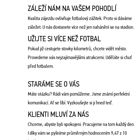
ZÁLEŽÍ NÁM NA VAŠEM POHODLÍ
Kvalita zájezdu ovlivňuje fotbalový zážitek. Proto si dáváme
záležet. U nás dostanete více než jen nahánění se na stadion.
UŽIJTE SI VÍCE NEŽ FOTBAL
Pokud již cestujete stovky kilometrů, chcete vidět město.
Provedeme vás nejzajímavějšími atrakcemi. Uděláte si chuť
před fotbalem.
STARÁME SE O VÁS
Máte otázku? Rádi vám pomůžeme. Jsme známí perfektní
komunikací. Ať se líbí. Vyzkoušejte si ji hned teď.
KLIENTI MLUVÍ ZA NÁS
Chceme, abyste byli spokojeni. Pracujeme na tom každý den.
I díky vám se pyšníme průměrným hodnocením 9,47 z 10