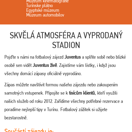
Múzeum kinematografie
Turínske plátno
Egyptské múzeum
Múzeum automobilov
SKVĚLÁ ATMOSFÉRA A VYPRODANÝ
STADION
Pojďte s námi na fotbalový zájezd
Juventus
a splňte sobě nebo blízké
osobě sen vidět
Juventus živě
. Zajistíme vám lístky, i když jsou
všechny domácí zápasy oficiálně vyprodáno.
Zápas můžete navštívit formou našeho zájezdu nebo zakoupením
samotných vstupenek. Připojíte se k
tisícům klientů
, kteří využili
našich služeb od roku 2012. Zařídíme všechny potřebné rezervace a
poradíme nejlepší tipy v Turínu. Fotbalový zážitek si užijete
bezstarostně.
Součástí zájezdu je: