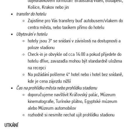
objednávkovém formuláři: Bratislava/Vídeň, Budapešť,
Košice, Krakov nebo jin
transfer do hotelu
Zajistíme pro Vás transfery buď autobusem/vlakem do
centra města, nebo taxíkem přímo do hotelu
Ubytování v hotelu
hotely jsou 3* se snídaní v závislosti na dostupnosti a
poloze stadionu
Check-in je obvykle od cca 14:00 a pokud přijedete do
hotelu dříve, zavazadla mohou být standardně uložena
na recepci
Na požádání pošleme 4* hotel nebo i hotel bez snídaně,
kde je cena zájezdu nižší
Čas na prohlídku města nebo prohlídku stadionu
doporučujeme navštívit Kráľovský palác, Múzeum
kinematografie, Turínske plátno, Egyptské múzeum
alebo Múzeum automobilov
rozhodně si nesmíte nechat ujít prohlídku stadionu
UTKÁNÍ