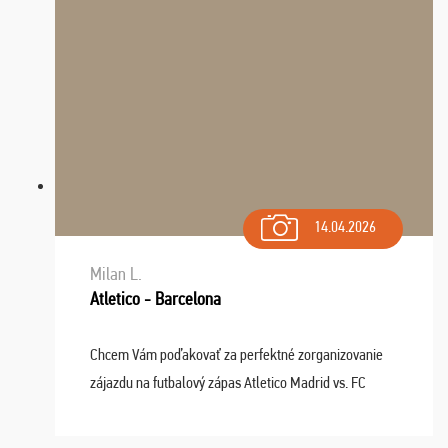
14.04.2026
Milan L.
Atletico - Barcelona
Chcem Vám poďakovať za perfektné zorganizovanie
zájazdu na futbalový zápas Atletico Madrid vs. FC
Barcelona. Všetko prebehlo absolútne bezchybne a
najviac oceňujeme vynikajúce vstupenky. Sedeli sme ...