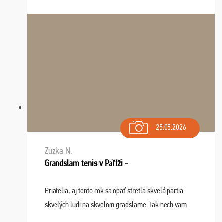
do top desiatky a na popredné miesto vďaka prajnosti
osudu - pohodový šefík Meďo, dobrá parti ...
25.05.2026
Zuzka N.
Grandslam tenis v Paříži -
Priatelia, aj tento rok sa opäť stretla skvelá partia
skvelých ludi na skvelom gradslame. Tak nech vam
tieto zážitky ostanú krásnou spomienkou a naladením