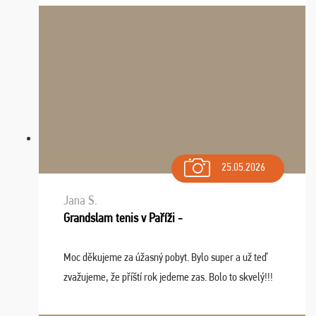
spomínať a zväžujeme repete budúci rok : ...
25.05.2026
Jana S.
Grandslam tenis v Paříži -
Moc děkujeme za úžasný pobyt. Bylo super a už teď
zvažujeme, že příští rok jedeme zas. Bolo to skvelý!!!