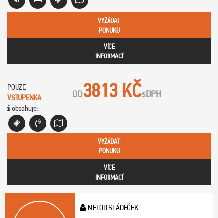
VYŽÁDAT
PONUKU
VÍCE
INFORMACÍ
3813 KČ
POUZE
OD
s
DPH
VSTUPENKA
obsahuje:
VYŽÁDAT
PONUKU
VÍCE
INFORMACÍ
METOD SLÁDEČEK