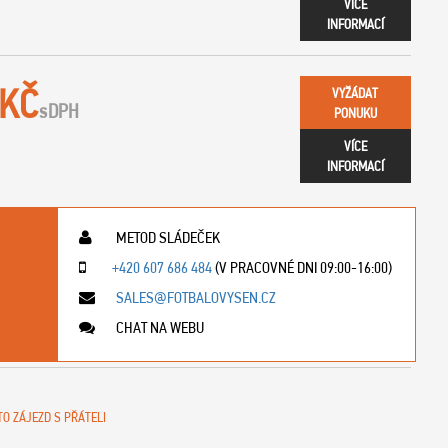
VÍCE
INFORMACÍ
 KČ
VYŽÁDAT
s
DPH
PONUKU
VÍCE
INFORMACÍ
METOD SLÁDEČEK
+420 607 686 484
(V PRACOVNÉ DNI 09:00-16:00)
SALES@FOTBALOVYSEN.CZ
CHAT NA WEBU
TO ZÁJEZD S PŘÁTELI