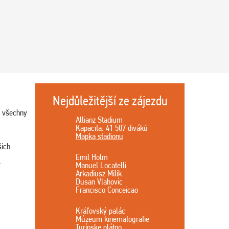
Nejdůležitější ze zájezdu
ou všechny
Allianz Stadium
Kapacita: 41 507 diváků
Mapka stadionu
šich
Emil Holm
.
Manuel Locatelli
Arkadiusz Milik
Dusan Vlahovic
Francisco Conceicao
Kráľovský palác
Múzeum kinematografie
Turínske plátno