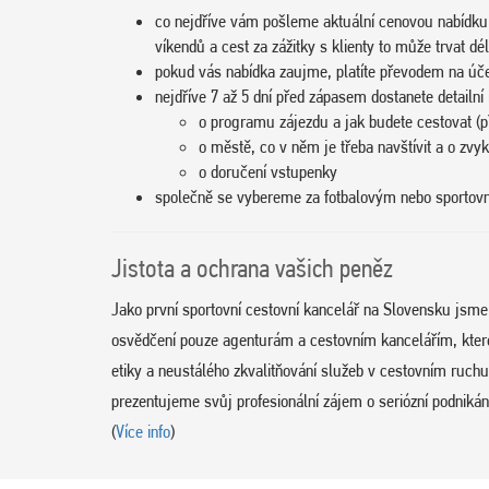
co nejdříve vám pošleme aktuální cenovou nabídku
víkendů a cest za zážitky s klienty to může trvat dél
pokud vás nabídka zaujme, platíte převodem na úč
nejdříve 7 až 5 dní před zápasem dostanete detailní
o programu zájezdu a jak budete cestovat (př
o městě, co v něm je třeba navštívit a o zvy
o doručení vstupenky
společně se vybereme za fotbalovým nebo sporto
Jistota a ochrana vašich peněz
Jako první sportovní cestovní kancelář na Slovensku jsm
osvědčení pouze agenturám a cestovním kancelářím, které d
etiky a neustálého zkvalitňování služeb v cestovním ruc
prezentujeme svůj profesionální zájem o seriózní podnikání
(
Více info
)