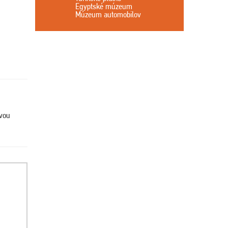
Egyptské múzeum
Múzeum automobilov
ovou