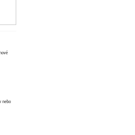
enové
v nebo