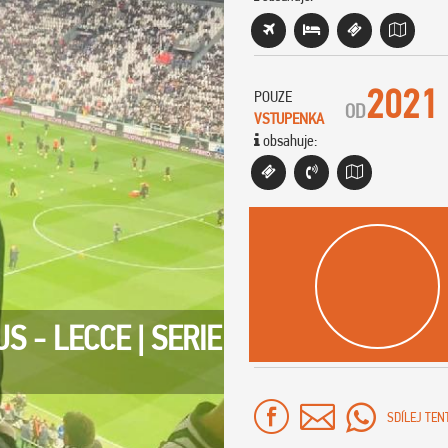
2021
POUZE
OD
VSTUPENKA
obsahuje:
 - LECCE | SERIE
SDÍLEJ TEN