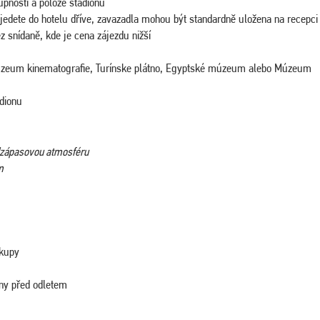
tupnosti a poloze stadionu
ijedete do hotelu dříve, zavazadla mohou být standardně uložena na recepci
z snídaně, kde je cena zájezdu nižší
Múzeum kinematografie, Turínske plátno, Egyptské múzeum alebo Múzeum
adionu
edzápasovou atmosféru
m
ákupy
iny před odletem