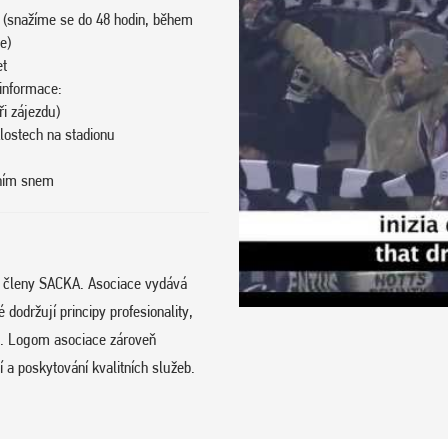
 (snažíme se do 48 hodin, během
e)
et
 informace:
i zájezdu)
klostech na stadionu
vním snem
e členy SACKA. Asociace vydává
održují principy profesionality,
hu. Logom asociace zároveň
 a poskytování kvalitních služeb.