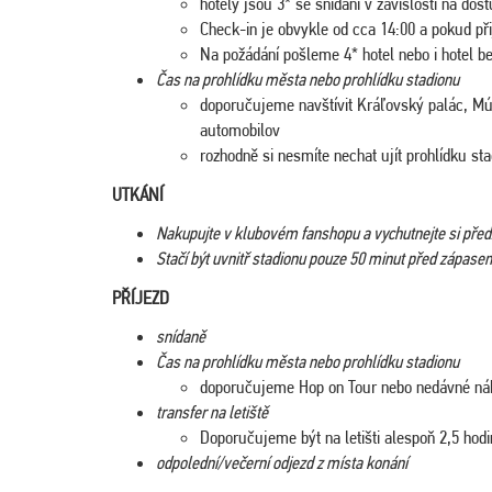
hotely jsou 3* se snídaní v závislosti na dos
Check-in je obvykle od cca 14:00 a pokud př
Na požádání pošleme 4* hotel nebo i hotel be
Čas na prohlídku města nebo prohlídku stadionu
doporučujeme navštívit Kráľovský palác, 
automobilov
rozhodně si nesmíte nechat ujít prohlídku st
UTKÁNÍ
Nakupujte v klubovém fanshopu a vychutnejte si př
Stačí být uvnitř stadionu pouze 50 minut před zápase
PŘÍJEZD
snídaně
Čas na prohlídku města nebo prohlídku stadionu
doporučujeme Hop on Tour nebo nedávné n
transfer na letiště
Doporučujeme být na letišti alespoň 2,5 hod
odpolední/večerní odjezd z místa konání