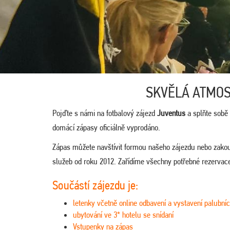
SKVĚLÁ ATMOS
Pojďte s námi na fotbalový zájezd
Juventus
a splňte sobě 
domácí zápasy oficiálně vyprodáno.
Zápas můžete navštívit formou našeho zájezdu nebo zako
služeb od roku 2012. Zařídíme všechny potřebné rezervace a
Součástí zájezdu je:
letenky včetně online odbavení a vystavení palubníc
ubytování ve 3* hotelu se snídaní
Vstupenky na zápas