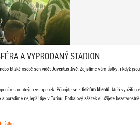
FÉRA A VYPRODANÝ STADION
nebo blízké osobě sen vidět
Juventus živě
. Zajistíme vám lístky, i když js
upením samotných vstupenek. Připojíte se k
tisícům klientů
, kteří využili na
 poradíme nejlepší tipy v Turínu. Fotbalový zážitek si užijete bezstarostně
h lístku