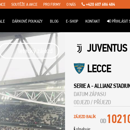
NCE
SOUTĚŽE A AKCE
PRO FIRMY
O NÁS
+420 607 686 484
ALE
DÁRKOVÉ POUKAZY
BLOG
E-SHOP
KONTAKT
PŘIHLÁSIT 
JUVENTUS
letecký zájezd
LECCE
SERIE A
-
ALLIANZ STADIU
DATUM ZÁPASU
ODJEZD / PŘÍJEZD
1021
ZÁJEZD BALÍK
OD
obsahuje: