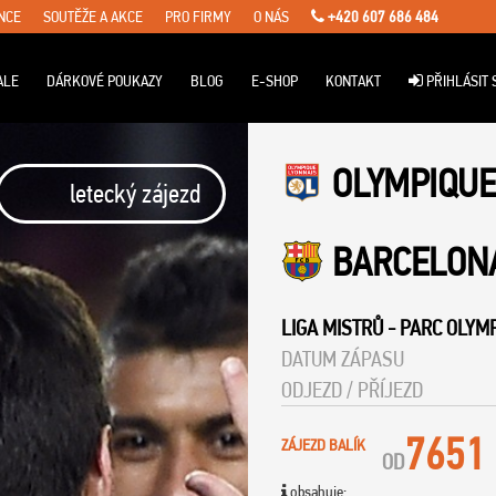
NCE
SOUTĚŽE A AKCE
PRO FIRMY
O NÁS
+420 607 686 484
ALE
DÁRKOVÉ POUKAZY
BLOG
E-SHOP
KONTAKT
PŘIHLÁSIT 
OLYMPIQUE
letecký zájezd
BARCELON
LIGA MISTRŮ
-
PARC OLYMP
DATUM ZÁPASU
ODJEZD / PŘÍJEZD
7651
ZÁJEZD BALÍK
OD
obsahuje: