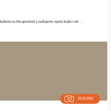
 budeme na Vás spomínať a zväžujeme repete budúci rok : ...
25.05.2026