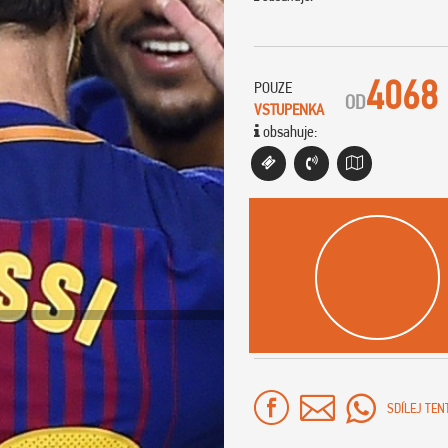
4068
POUZE
OD
VSTUPENKA
obsahuje:
SDÍLEJ TEN