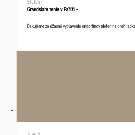
Stefan I.
Grandslam tenis v Paříži -
Ďakujeme za úžasné vyplavenie endorfínov nielen na prehliadkach
Jana S.