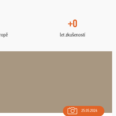
+0
vropě
let zkušeností
25.05.2026