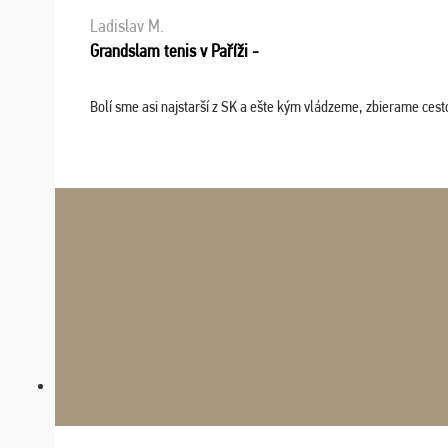
Ladislav M.
Grandslam tenis v Paříži -
Bolí sme asi najstarší z SK a ešte kým vládzeme, zbierame cesto