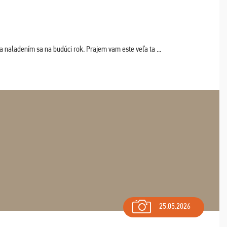
a naladením sa na budúci rok. Prajem vam este veľa ta ...
25.05.2026