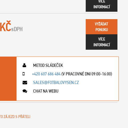
VÍCE
INFORMACÍ
 KČ
VYŽÁDAT
s
DPH
PONUKU
VÍCE
INFORMACÍ
METOD SLÁDEČEK
+420 607 686 484
(V PRACOVNÉ DNI 09:00-16:00)
SALES@FOTBALOVYSEN.CZ
CHAT NA WEBU
TO ZÁJEZD S PŘÁTELI