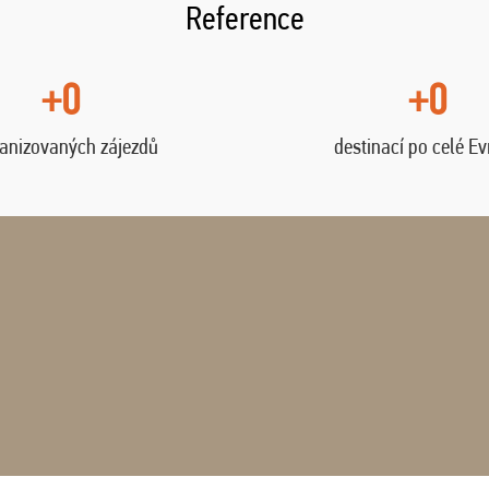
Reference
+0
+0
anizovaných zájezdů
destinací po celé E