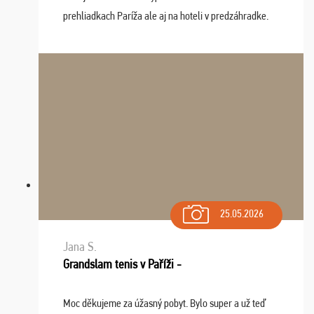
prehliadkach Paríža ale aj na hoteli v predzáhradke.
Zišla sa tam skvelá partia ľudí a dlho budeme na Vás
spomínať a zväžujeme repete budúci rok : ...
25.05.2026
Jana S.
Grandslam tenis v Paříži -
Moc děkujeme za úžasný pobyt. Bylo super a už teď