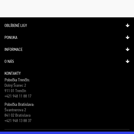
OBLÍBENÉ LIGY
PONUKA
INFORMACE
O NÁS
KONTAKTY
Pobočka Trenčín:
Dolný Šianec 2
911 01 Trenčín
+421 948 11 88 17
Pobočka Bratislava:
Švantnerova 2
841 02 Bratislava
+421 948 13 88 37