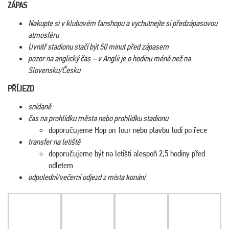
ZÁPAS
Nakupte si v klubovém fanshopu a vychutnejte si předzápasovou
atmosféru
Uvnitř stadionu stačí být 50 minut před zápasem
pozor na anglický čas – v Anglii je o hodinu méně než na
Slovensku/Česku
PŘÍJEZD
snídaně
čas na prohlídku města nebo prohlídku stadionu
doporučujeme Hop on Tour nebo plavbu lodí po řece
transfer na letiště
doporučujeme být na letišti alespoň 2,5 hodiny před
odletem
odpolední/večerní odjezd z místa konání