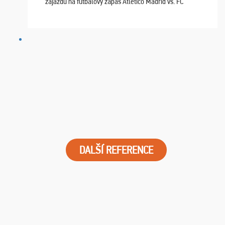
zájazdu na futbalový zápas Atletico Madrid vs. FC
Barcelona. Všetko prebehlo absolútne bezchybne a
najviac oceňujeme vynikajúce vstupenky. Sedeli sme ...
DALŠÍ REFERENCE