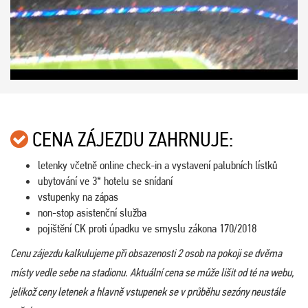
CENA ZÁJEZDU ZAHRNUJE:
letenky včetně online check-in a vystavení palubních lístků
ubytování ve 3* hotelu se snídaní
vstupenky na zápas
non-stop asistenční služba
pojištění CK proti úpadku ve smyslu zákona 170/2018
Cenu zájezdu kalkulujeme při obsazenosti 2 osob na pokoji se dvěma
místy vedle sebe na stadionu. Aktuální cena se může lišit od té na webu,
jelikož ceny letenek a hlavně vstupenek se v průběhu sezóny neustále