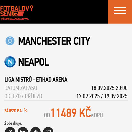
Toggle
navigat
MANCHESTER CITY
NEAPOL
LIGA MISTRŮ
-
ETIHAD ARENA
DATUM ZÁPASU
18.09.2025 20:00
ODJEZD / PŘÍJEZD
17.09.2025 / 19.09.2025
11489 KČ
ZÁJEZD BALÍK
OD
s
DPH
obsahuje: