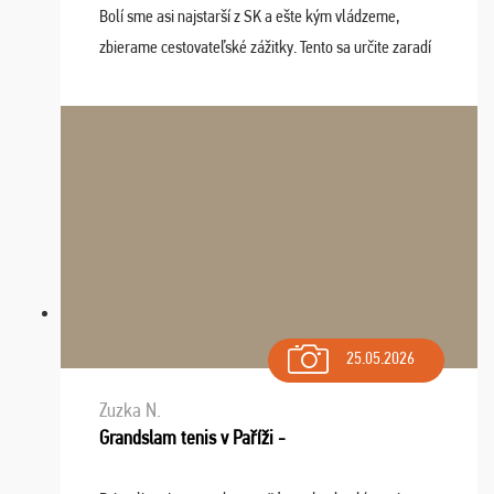
Bolí sme asi najstarší z SK a ešte kým vládzeme,
zbierame cestovateľské zážitky. Tento sa určite zaradí
do top desiatky a na popredné miesto vďaka prajnosti
osudu - pohodový šefík Meďo, dobrá parti ...
25.05.2026
Zuzka N.
Grandslam tenis v Paříži -