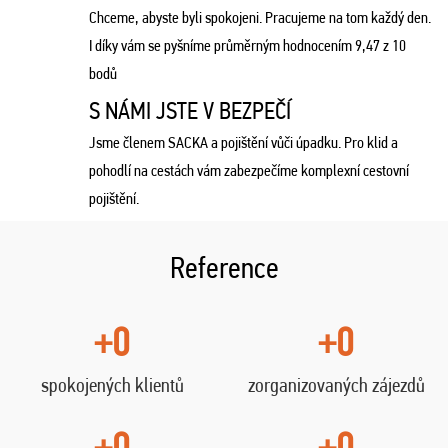
Chceme, abyste byli spokojeni. Pracujeme na tom každý den.
I díky vám se pyšníme průměrným hodnocením 9,47 z 10
bodů
S NÁMI JSTE V BEZPEČÍ
Jsme členem SACKA a pojištění vůči úpadku. Pro klid a
pohodlí na cestách vám zabezpečíme komplexní cestovní
pojištění.
Reference
+0
+0
spokojených klientů
zorganizovaných zájezdů
+0
+0