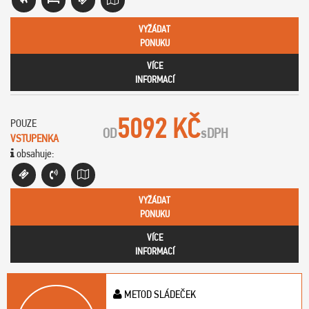
VYŽÁDAT
PONUKU
VÍCE
INFORMACÍ
5092 KČ
POUZE
OD
s
DPH
VSTUPENKA
obsahuje:
VYŽÁDAT
PONUKU
VÍCE
INFORMACÍ
METOD SLÁDEČEK