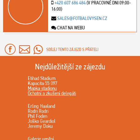
+420 607 686 484
(V PRACOVNÉ DNI 09:00-
16:00)
SALES@FOTBALOVYSEN.CZ
CHAT NA WEBU
SDÍLEJ TENTO ZÁJEZD S PŘÁTELI
Nejdůležitější ze zájezdu
Etihad Stadium
Kapacita:55 097
Mapka stadionu
Ochotní a zkušení delegáti
Erling Haaland
Rodri Rodri
Phil Foden
Joško Gvardiol
Jeremy Doku
Galerie umění