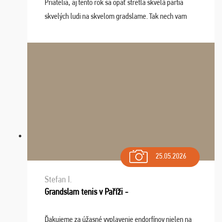
Priatelia, aj tento rok sa opäť stretla skvelá partia
skvelých ludi na skvelom gradslame. Tak nech vam
tieto zážitky ostanú krásnou spomienkou a naladením
sa na budúci rok. Prajem vam este veľa ta ...
25.05.2026
Stefan I.
Grandslam tenis v Paříži -
Ďakujeme za úžasné vyplavenie endorfínov nielen na