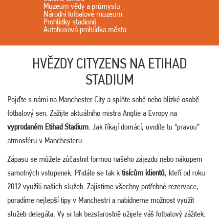
Muzeum vědy a průmyslu
Národní fotbalové muzeum
Prohlídky stadionů
Autobusová prohlídka města
HVĚZDY CITYZENS NA ETIHAD
STADIUM
Pojďte s námi na Manchester City a splňte sobě nebo blízké osobě
fotbalový sen. Zažijte aktuálního mistra Anglie a Evropy na
vyprodaném Etihad Stadium
. Jak říkají domácí, uvidíte tu “pravou”
atmosféru v Manchesteru.
Zápasu se můžete zúčastnit formou našeho zájezdu nebo nákupem
samotných vstupenek. Přidáte se tak k
tisícům klientů
, kteří od roku
2012 využili našich služeb. Zajistíme všechny potřebné rezervace,
poradíme nejlepší tipy v Manchestri a nabídneme možnost využít
služeb delegáta. Vy si tak bezstarostně užijete váš fotbalový zážitek.