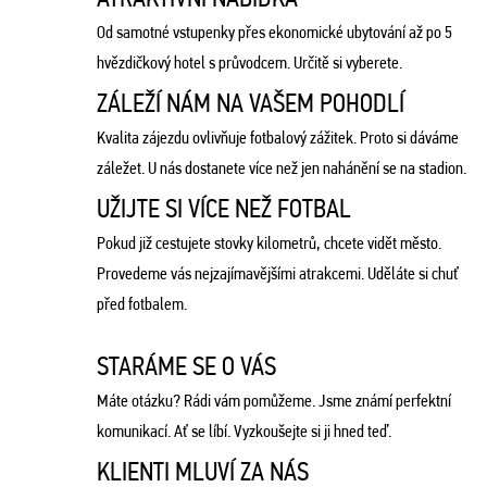
Od samotné vstupenky přes ekonomické ubytování až po 5
hvězdičkový hotel s průvodcem. Určitě si vyberete.
ZÁLEŽÍ NÁM NA VAŠEM POHODLÍ
Kvalita zájezdu ovlivňuje fotbalový zážitek. Proto si dáváme
záležet. U nás dostanete více než jen nahánění se na stadion.
UŽIJTE SI VÍCE NEŽ FOTBAL
Pokud již cestujete stovky kilometrů, chcete vidět město.
Provedeme vás nejzajímavějšími atrakcemi. Uděláte si chuť
před fotbalem.
STARÁME SE O VÁS
Máte otázku? Rádi vám pomůžeme. Jsme známí perfektní
komunikací. Ať se líbí. Vyzkoušejte si ji hned teď.
KLIENTI MLUVÍ ZA NÁS