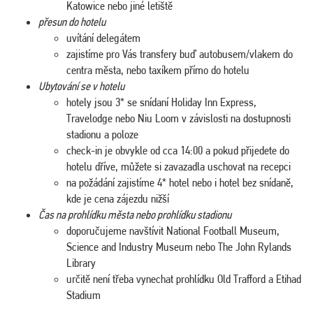
Katowice nebo jiné letiště
přesun do hotelu
uvítání delegátem
zajistíme pro Vás transfery buď autobusem/vlakem do
centra města, nebo taxíkem přímo do hotelu
Ubytování se v hotelu
hotely jsou 3* se snídaní Holiday Inn Express,
Travelodge nebo Niu Loom v závislosti na dostupnosti
stadionu a poloze
check-in je obvykle od cca 14:00 a pokud přijedete do
hotelu dříve, můžete si zavazadla uschovat na recepci
na požádání zajistíme 4* hotel nebo i hotel bez snídaně,
kde je cena zájezdu nižší
Čas na prohlídku města nebo prohlídku stadionu
doporučujeme navštívit National Football Museum,
Science and Industry Museum nebo The John Rylands
Library
určitě není třeba vynechat prohlídku Old Trafford a Etihad
Stadium