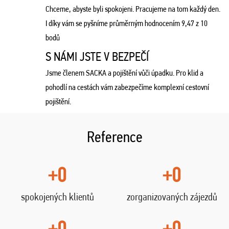
Chceme, abyste byli spokojeni. Pracujeme na tom každý den.
I díky vám se pyšníme průměrným hodnocením 9,47 z 10
bodů
S NÁMI JSTE V BEZPEČÍ
Jsme členem SACKA a pojištění vůči úpadku. Pro klid a
pohodlí na cestách vám zabezpečíme komplexní cestovní
pojištění.
Reference
+0
+0
spokojených klientů
zorganizovaných zájezdů
+0
+0