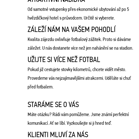
Od samotné vstupenky přes ekonomické ubytování až po 5
hvězdičkový hotel s průvodcem. Určitě si vyberete.
ZÁLEŽÍ NÁM NA VAŠEM POHODLÍ
Kvalita zájezdu ovlivňuje fotbalový zážitek. Proto si dáváme
záležet. U nás dostanete více než jen nahánění se na stadion.
UŽIJTE SI VÍCE NEŽ FOTBAL
Pokud již cestujete stovky kilometrů, chcete vidět město.
Provedeme vás nejzajímavějšími atrakcemi. Uděláte si chuť
před fotbalem.
STARÁME SE O VÁS
Máte otázku? Rádi vám pomůžeme. Jsme známí perfektní
komunikací. Ať se líbí. Vyzkoušejte si ji hned teď.
KLIENTI MLUVÍ ZA NÁS