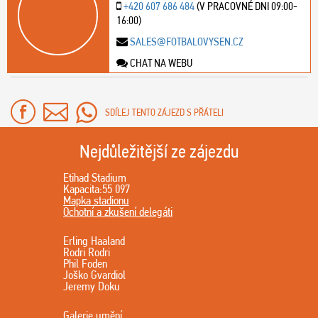
+420 607 686 484
(V PRACOVNÉ DNI 09:00-
16:00)
SALES@FOTBALOVYSEN.CZ
CHAT NA WEBU
SDÍLEJ TENTO ZÁJEZD S PŘÁTELI
Nejdůležitější ze zájezdu
Etihad Stadium
Kapacita:55 097
Mapka stadionu
Ochotní a zkušení delegáti
Erling Haaland
Rodri Rodri
Phil Foden
Joško Gvardiol
Jeremy Doku
Galerie umění