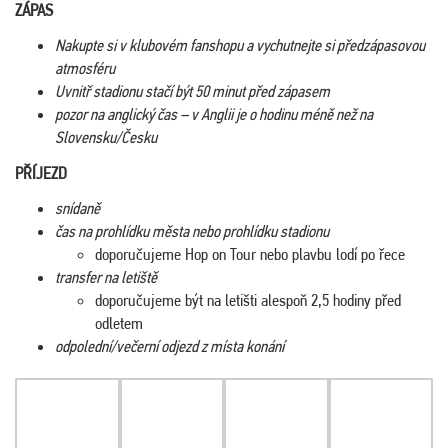
ZÁPAS
Nakupte si v klubovém fanshopu a vychutnejte si předzápasovou
atmosféru
Uvnitř stadionu stačí být 50 minut před zápasem
pozor na anglický čas – v Anglii je o hodinu méně než na
Slovensku/Česku
PŘÍJEZD
snídaně
čas na prohlídku města nebo prohlídku stadionu
doporučujeme Hop on Tour nebo plavbu lodí po řece
transfer na letiště
doporučujeme být na letišti alespoň 2,5 hodiny před
odletem
odpolední/večerní odjezd z místa konání