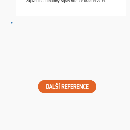
zájazdu na futbalový zápas Atletico Madrid vs. FC
Barcelona. Všetko prebehlo absolútne bezchybne a
najviac oceňujeme vynikajúce vstupenky. Sedeli sme ...
DALŠÍ REFERENCE