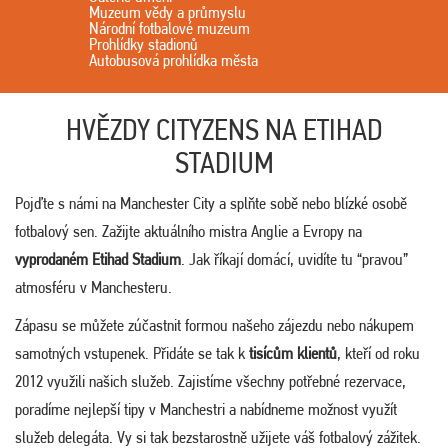
Muzeum vědy a průmyslu
Národní fotbalové muzeum
Prohlídky stadionů
Autobusová prohlídka města
HVĚZDY CITYZENS NA ETIHAD
STADIUM
Pojďte s námi na Manchester City a splňte sobě nebo blízké osobě
fotbalový sen. Zažijte aktuálního mistra Anglie a Evropy na
vyprodaném Etihad Stadium
. Jak říkají domácí, uvidíte tu “pravou”
atmosféru v Manchesteru.
Zápasu se můžete zúčastnit formou našeho zájezdu nebo nákupem
samotných vstupenek. Přidáte se tak k
tisícům klientů
, kteří od roku
2012 využili našich služeb. Zajistíme všechny potřebné rezervace,
poradíme nejlepší tipy v Manchestri a nabídneme možnost využít
služeb delegáta. Vy si tak bezstarostně užijete váš fotbalový zážitek.