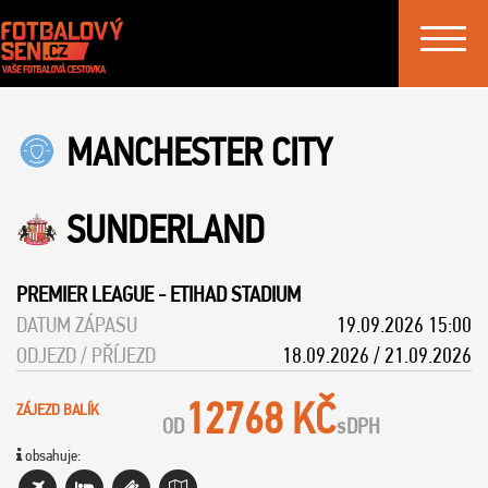
Toggle
navigat
MANCHESTER CITY
SUNDERLAND
PREMIER LEAGUE
-
ETIHAD STADIUM
DATUM ZÁPASU
19.09.2026 15:00
ODJEZD / PŘÍJEZD
18.09.2026 / 21.09.2026
12768 KČ
ZÁJEZD BALÍK
OD
s
DPH
obsahuje: