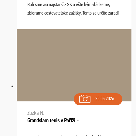
Bolí sme asi najstarší z SK a ešte kým vládzeme,
zbierame cestovateľské zážitky. Tento sa určite zaradí
do top desiatky a na popredné miesto vďaka prajnosti
osudu - pohodový šefík Meďo, dobrá parti ...
25.05.2026
Zuzka N.
Grandslam tenis v Paříži -