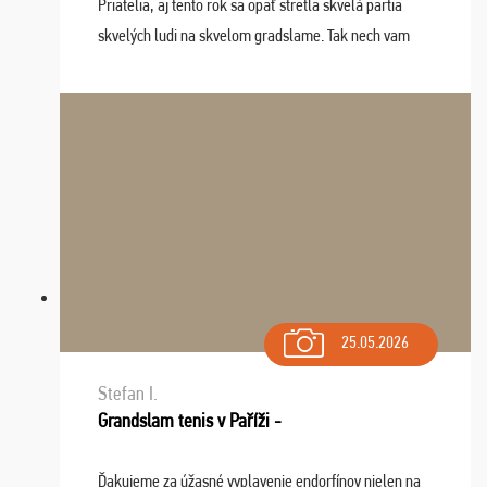
Priatelia, aj tento rok sa opäť stretla skvelá partia
skvelých ludi na skvelom gradslame. Tak nech vam
tieto zážitky ostanú krásnou spomienkou a naladením
sa na budúci rok. Prajem vam este veľa ta ...
25.05.2026
Stefan I.
Grandslam tenis v Paříži -
Ďakujeme za úžasné vyplavenie endorfínov nielen na