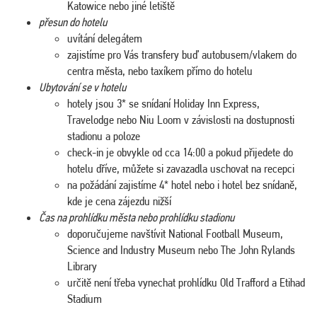
Katowice nebo jiné letiště
přesun do hotelu
uvítání delegátem
zajistíme pro Vás transfery buď autobusem/vlakem do
centra města, nebo taxíkem přímo do hotelu
Ubytování se v hotelu
hotely jsou 3* se snídaní Holiday Inn Express,
Travelodge nebo Niu Loom v závislosti na dostupnosti
stadionu a poloze
check-in je obvykle od cca 14:00 a pokud přijedete do
hotelu dříve, můžete si zavazadla uschovat na recepci
na požádání zajistíme 4* hotel nebo i hotel bez snídaně,
kde je cena zájezdu nižší
Čas na prohlídku města nebo prohlídku stadionu
doporučujeme navštívit National Football Museum,
Science and Industry Museum nebo The John Rylands
Library
určitě není třeba vynechat prohlídku Old Trafford a Etihad
Stadium