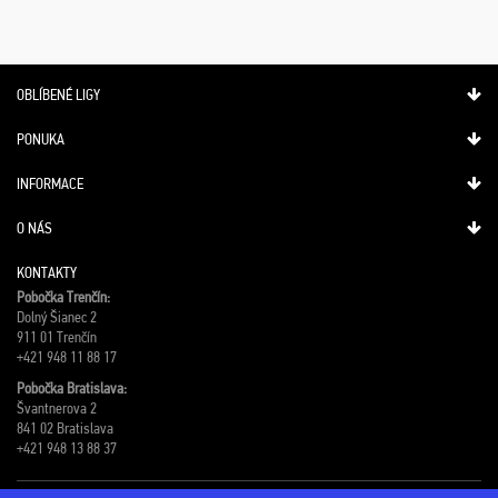
OBLÍBENÉ LIGY
PONUKA
INFORMACE
O NÁS
KONTAKTY
Pobočka Trenčín:
Dolný Šianec 2
911 01 Trenčín
+421 948 11 88 17
Pobočka Bratislava:
Švantnerova 2
841 02 Bratislava
+421 948 13 88 37