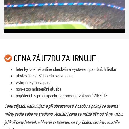
CENA ZÁJEZDU ZAHRNUJE:
letenky včetně online check-in a vystavení palubních lístků
ubytování ve 3* hotelu se snídaní
vstupenky na zápas
non-stop asistenční služba
pojištění CK proti úpadku ve smyslu zákona 170/2018
Cenu zájezdu kalkulujeme při obsazenosti 2 osob na pokoji se dvěma
místy vedle sebe na stadionu. Aktuální cena se může lišit od té na webu,
jelikož ceny letenek a hlavně vstupenek se v průběhu sezóny neustále