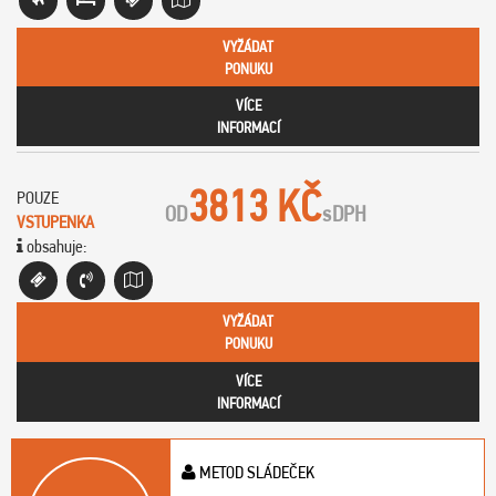
VYŽÁDAT
PONUKU
VÍCE
INFORMACÍ
3813 KČ
POUZE
OD
s
DPH
VSTUPENKA
obsahuje:
VYŽÁDAT
PONUKU
VÍCE
INFORMACÍ
METOD SLÁDEČEK