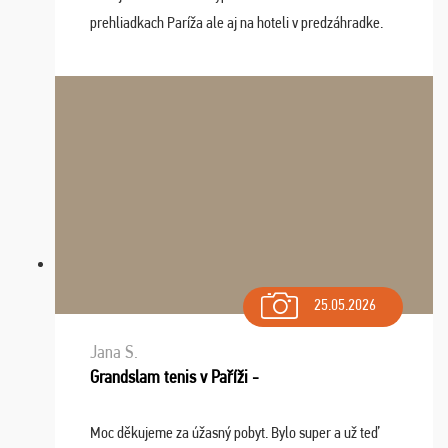
prehliadkach Paríža ale aj na hoteli v predzáhradke.
Zišla sa tam skvelá partia ľudí a dlho budeme na Vás
spomínať a zväžujeme repete budúci rok : ...
25.05.2026
Jana S.
Grandslam tenis v Paříži -
Moc děkujeme za úžasný pobyt. Bylo super a už teď