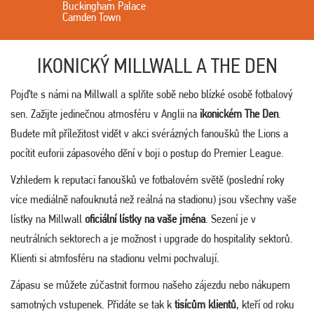
Buckingham Palace
Camden Town
IKONICKÝ MILLWALL A THE DEN
Pojďte s námi na Millwall a splňte sobě nebo blízké osobě fotbalový
sen. Zažijte jedinečnou atmosféru v Anglii na
ikonickém The Den
.
Budete mít příležitost vidět v akci svérázných fanoušků the Lions a
pocítit euforii zápasového dění v boji o postup do Premier League.
Vzhledem k reputaci fanoušků ve fotbalovém světě (poslední roky
více mediálně nafouknutá než reálná na stadionu) jsou všechny vaše
lístky na Millwall
oficiální lístky na vaše jména
. Sezení je v
neutrálních sektorech a je možnost i upgrade do hospitality sektorů.
Klienti si atmfosféru na stadionu velmi pochvalují.
Zápasu se můžete zúčastnit formou našeho zájezdu nebo nákupem
samotných vstupenek. Přidáte se tak k
tisícům klientů
, kteří od roku