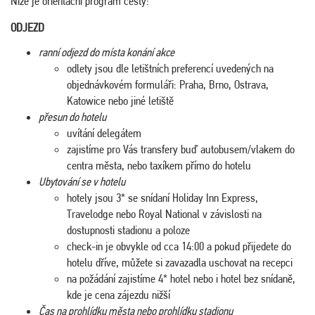
Níže je orientační program cesty:
ODJEZD
ranní odjezd do místa konání akce
odlety jsou dle letištních preferencí uvedených na
objednávkovém formuláři: Praha, Brno, Ostrava,
Katowice nebo jiné letiště
přesun do hotelu
uvítání delegátem
zajistíme pro Vás transfery buď autobusem/vlakem do
centra města, nebo taxíkem přímo do hotelu
Ubytování se v hotelu
hotely jsou 3* se snídaní Holiday Inn Express,
Travelodge nebo Royal National v závislosti na
dostupnosti stadionu a poloze
check-in je obvykle od cca 14:00 a pokud přijedete do
hotelu dříve, můžete si zavazadla uschovat na recepci
na požádání zajistíme 4* hotel nebo i hotel bez snídaně,
kde je cena zájezdu nižší
Čas na prohlídku města nebo prohlídku stadionu