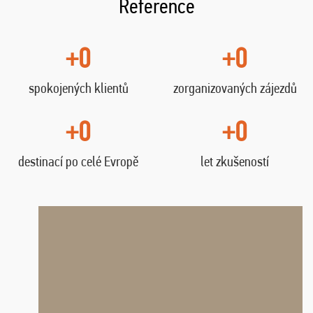
Reference
+0
+0
spokojených klientů
zorganizovaných zájezdů
+0
+0
destinací po celé Evropě
let zkušeností