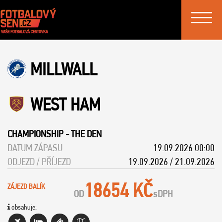
Toggle
navigat
MILLWALL
WEST HAM
CHAMPIONSHIP
-
THE DEN
DATUM ZÁPASU
19.09.2026 00:00
ODJEZD / PŘÍJEZD
19.09.2026 / 21.09.2026
18654 KČ
ZÁJEZD BALÍK
OD
s
DPH
obsahuje: