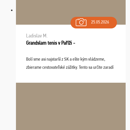
25.05.2026
Ladislav M.
Grandslam tenis v Paříži -
Bolí sme asi najstarší z SK a ešte kým vládzeme,
zbierame cestovateľské zážitky. Tento sa určite zaradí
do top desiatky a na popredné miesto vďaka prajnosti
osudu - pohodový šefík Meďo, dobrá parti ...