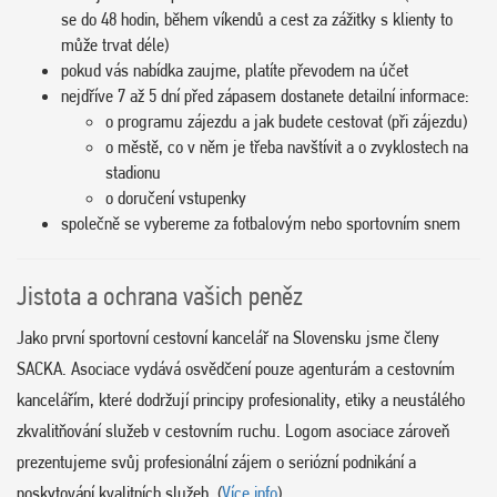
se do 48 hodin, během víkendů a cest za zážitky s klienty to
může trvat déle)
pokud vás nabídka zaujme, platíte převodem na účet
nejdříve 7 až 5 dní před zápasem dostanete detailní informace:
o programu zájezdu a jak budete cestovat (při zájezdu)
o městě, co v něm je třeba navštívit a o zvyklostech na
stadionu
o doručení vstupenky
společně se vybereme za fotbalovým nebo sportovním snem
Jistota a ochrana vašich peněz
Jako první sportovní cestovní kancelář na Slovensku jsme členy
SACKA. Asociace vydává osvědčení pouze agenturám a cestovním
kancelářím, které dodržují principy profesionality, etiky a neustálého
zkvalitňování služeb v cestovním ruchu. Logom asociace zároveň
prezentujeme svůj profesionální zájem o seriózní podnikání a
poskytování kvalitních služeb. (
Více info
)