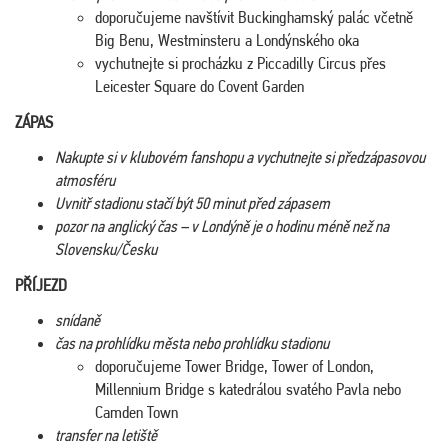
doporučujeme navštívit Buckinghamský palác včetně
Big Benu, Westminsteru a Londýnského oka
vychutnejte si procházku z Piccadilly Circus přes
Leicester Square do Covent Garden
ZÁPAS
Nakupte si v klubovém fanshopu a vychutnejte si předzápasovou
atmosféru
Uvnitř stadionu stačí být 50 minut před zápasem
pozor na anglický čas – v Londýně je o hodinu méně než na
Slovensku/Česku
PŘÍJEZD
snídaně
čas na prohlídku města nebo prohlídku stadionu
doporučujeme Tower Bridge, Tower of London,
Millennium Bridge s katedrálou svatého Pavla nebo
Camden Town
transfer na letiště