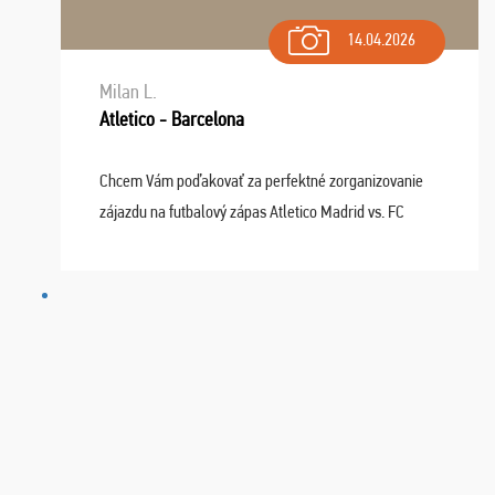
14.04.2026
Milan L.
Atletico - Barcelona
Chcem Vám poďakovať za perfektné zorganizovanie
zájazdu na futbalový zápas Atletico Madrid vs. FC
Barcelona. Všetko prebehlo absolútne bezchybne a
najviac oceňujeme vynikajúce vstupenky. Sedeli sme ...