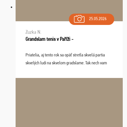
25.05.2026
Zuzka N.
Grandslam tenis v Paříži -
Priatelia, aj tento rok sa opäť stretla skvelá partia
skvelých ludi na skvelom gradslame. Tak nech vam
tieto zážitky ostanú krásnou spomienkou a naladením
sa na budúci rok. Prajem vam este veľa ta ...