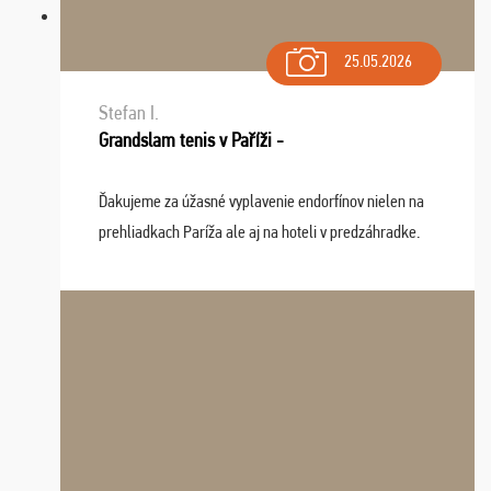
25.05.2026
Stefan I.
Grandslam tenis v Paříži -
Ďakujeme za úžasné vyplavenie endorfínov nielen na
prehliadkach Paríža ale aj na hoteli v predzáhradke.
Zišla sa tam skvelá partia ľudí a dlho budeme na Vás
spomínať a zväžujeme repete budúci rok : ...