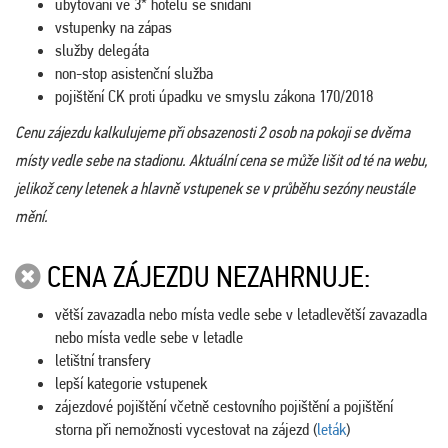
ubytování ve 3* hotelu se snídaní
vstupenky na zápas
služby delegáta
non-stop asistenční služba
pojištění CK proti úpadku ve smyslu zákona 170/2018
Cenu zájezdu kalkulujeme při obsazenosti 2 osob na pokoji se dvěma
místy vedle sebe na stadionu. Aktuální cena se může lišit od té na webu,
jelikož ceny letenek a hlavně vstupenek se v průběhu sezóny neustále
mění.
CENA ZÁJEZDU NEZAHRNUJE:
větší zavazadla nebo místa vedle sebe v letadlevětší zavazadla
nebo místa vedle sebe v letadle
letištní transfery
lepší kategorie vstupenek
zájezdové pojištění včetně cestovního pojištění a pojištění
storna při nemožnosti vycestovat na zájezd (
leták
)