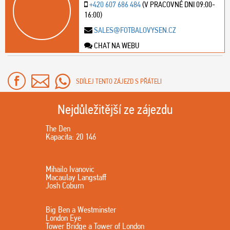
+420 607 686 484
(V PRACOVNÉ DNI 09:00-
16:00)
SALES@FOTBALOVYSEN.CZ
CHAT NA WEBU
SDÍLEJ TENTO ZÁJEZD S PŘÁTELI
Nejdůležitější ze zájezdu
The Den
Kapacita: 20 146
Mihailo Ivanovic
Macaulay Langstaff
Josh Coburn
Big Ben a Westminster
London Eye
Tower Bridge a Tower of London