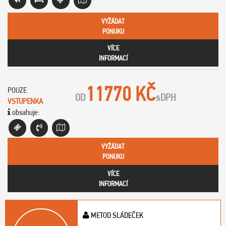
VYŽÁDAT
PONUKU
VÍCE
INFORMACÍ
11770 KČ
POUZE
OD
s
DPH
VSTUPENKA
obsahuje:
VYŽÁDAT
PONUKU
VÍCE
INFORMACÍ
METOD SLÁDEČEK