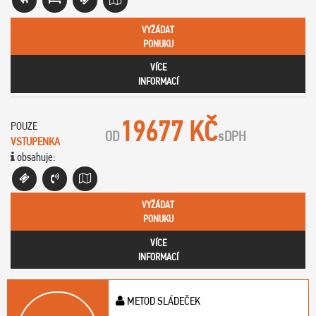
VYŽÁDAT
PONUKU
VÍCE
INFORMACÍ
19677 KČ
POUZE
OD
s
DPH
VSTUPENKA
obsahuje:
VYŽÁDAT
PONUKU
VÍCE
INFORMACÍ
METOD SLÁDEČEK