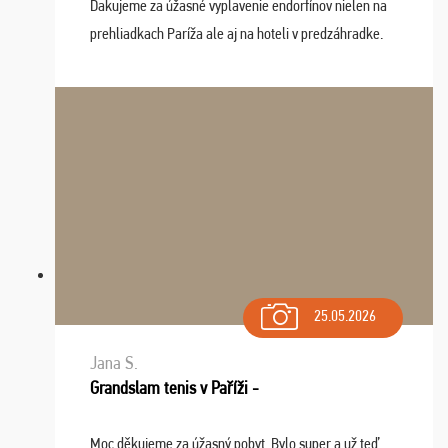
Ďakujeme za úžasné vyplavenie endorfínov nielen na
prehliadkach Paríža ale aj na hoteli v predzáhradke.
Zišla sa tam skvelá partia ľudí a dlho budeme na Vás
spomínať a zväžujeme repete budúci rok : ...
25.05.2026
Jana S.
Grandslam tenis v Paříži -
Moc děkujeme za úžasný pobyt. Bylo super a už teď