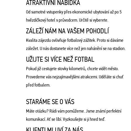
ATRAKTIVNÍ NABÍDKA
Od samotné vstupenky přes ekonomické ubytování až po 5
hvězdičkový hotel s průvodcem. Určitě si vyberete.
ZÁLEŽÍ NÁM NA VAŠEM POHODLÍ
Kvalita zájezdu ovlivňuje fotbalový zážitek. Proto si dáváme
záležet. U nás dostanete více než jen nahánění se na stadion.
UŽIJTE SI VÍCE NEŽ FOTBAL
Pokud již cestujete stovky kilometrů, chcete vidět město.
Provedeme vás nejzajímavějšími atrakcemi. Uděláte si chuť
před fotbalem.
STARÁME SE O VÁS
Máte otázku? Rádi vám pomůžeme. Jsme známí perfektní
komunikací. Ať se líbí. Vyzkoušejte si ji hned teď.
KLIENTI MLUVÍ ZA NÁS