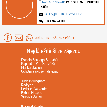
+420 607 686 484
(V PRACOVNÉ DNI 09:00-
16:00)
SALES@FOTBALOVYSEN.CZ
CHAT NA WEBU
SDÍLEJ TENTO ZÁJEZD S PŘÁTELI
Nejdůležitější ze zájezdu
Estadio Santiago Bernabéu
Kapacita: 81 044 diváků
Mapka stadiona
Ochotní a skúsení delegáti
Jude Bellingham
Rodrygo
Federico Valverde
Kylian Mbappé
Vinicius Junior
Královský palác