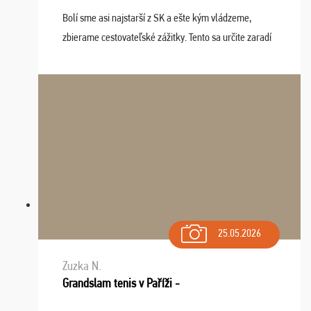
Bolí sme asi najstarší z SK a ešte kým vládzeme,
zbierame cestovateľské zážitky. Tento sa určite zaradí
do top desiatky a na popredné miesto vďaka prajnosti
osudu - pohodový šefík Meďo, dobrá parti ...
25.05.2026
Zuzka N.
Grandslam tenis v Paříži -