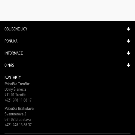
OBLÍBENÉ LIGY
PONUKA
INFORMACE
O NÁS
KONTAKTY
Pobočka Trenčín:
Dolný Šianec 2
911 01 Trenčín
+421 948 11 88 17
Pobočka Bratislava:
Švantnerova 2
841 02 Bratislava
+421 948 13 88 37