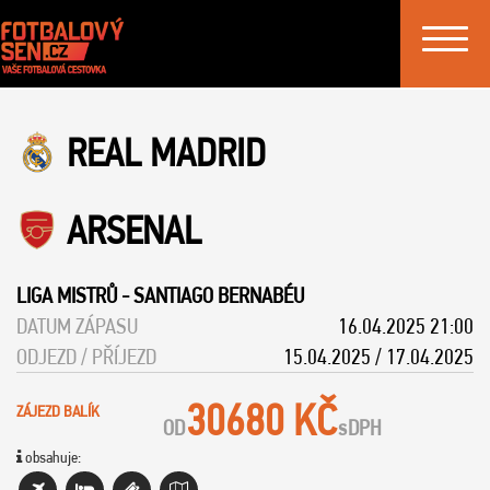
Toggle
navigat
REAL MADRID
ARSENAL
LIGA MISTRŮ
-
SANTIAGO BERNABÉU
DATUM ZÁPASU
16.04.2025 21:00
ODJEZD / PŘÍJEZD
15.04.2025 / 17.04.2025
30680 KČ
ZÁJEZD BALÍK
OD
s
DPH
obsahuje: