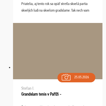
Priatelia, aj tento rok sa opäť stretla skvelá partia
skvelých ludi na skvelom gradslame. Tak nech vam
tieto zážitky ostanú krásnou spomienkou a naladením
sa na budúci rok. Prajem vam este veľa ta ...
25.05.2026
Stefan I.
Grandslam tenis v Paříži -