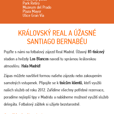
Park Retiro
Muzeum del Prado
Plaza Mayor
Ulice Gran Vía
KRÁLOVSKÝ REAL A ÚŽASNÉ
SANTIAGO BERNABÉU
Pojďte s námi na fotbalový zájezd Real Madrid. Úžasný
81-tisícový
stadion a hvězdy
Los Blancos
navodí tu správnou královskou
atmosféru.
Hala Madrid!
Zápas můžete navštívit formou našeho zájezdu nebo zakoupením
samotných vstupenek. Připojíte se k
tisícům klientů
, kteří využili
našich služeb od roku 2012. Zařídíme všechny potřebné rezervace,
poradíme nejlepší tipy v Madridu a nabídneme možnost využití služeb
delegáta. Fotbalový zážitek si užijete bezstarostně.