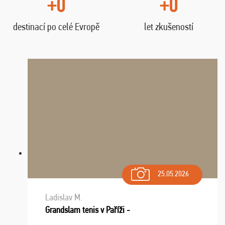
+0
+0
destinací po celé Evropě
let zkušeností
25.05.2026
Ladislav M.
Grandslam tenis v Paříži -