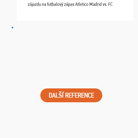
zájazdu na futbalový zápas Atletico Madrid vs. FC
Barcelona. Všetko prebehlo absolútne bezchybne a
najviac oceňujeme vynikajúce vstupenky. Sedeli sme ...
DALŠÍ REFERENCE