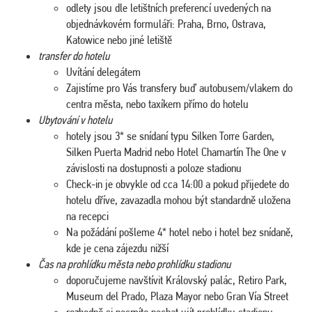
odlety jsou dle letištních preferencí uvedených na
objednávkovém formuláři: Praha, Brno, Ostrava,
Katowice nebo jiné letiště
transfer do hotelu
Uvítání delegátem
Zajistíme pro Vás transfery buď autobusem/vlakem do
centra města, nebo taxíkem přímo do hotelu
Ubytování v hotelu
hotely jsou 3* se snídaní typu Silken Torre Garden,
Silken Puerta Madrid nebo Hotel Chamartín The One v
závislosti na dostupnosti a poloze stadionu
Check-in je obvykle od cca 14:00 a pokud přijedete do
hotelu dříve, zavazadla mohou být standardně uložena
na recepci
Na požádání pošleme 4* hotel nebo i hotel bez snídaně,
kde je cena zájezdu nižší
Čas na prohlídku města nebo prohlídku stadionu
doporučujeme navštívit Královský palác, Retiro Park,
Museum del Prado, Plaza Mayor nebo Gran Vía Street
rozhodně si nesmíte nechat ujít prohlídku stadionu