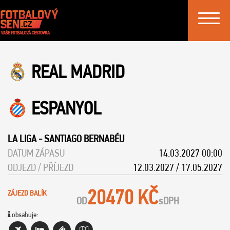
Toggle
navigat
REAL MADRID
ESPANYOL
LA LIGA
-
SANTIAGO BERNABÉU
DATUM ZÁPASU
14.03.2027 00:00
ODJEZD / PŘÍJEZD
12.03.2027 / 17.05.2027
20470 KČ
ZÁJEZD BALÍK
OD
s
DPH
obsahuje: