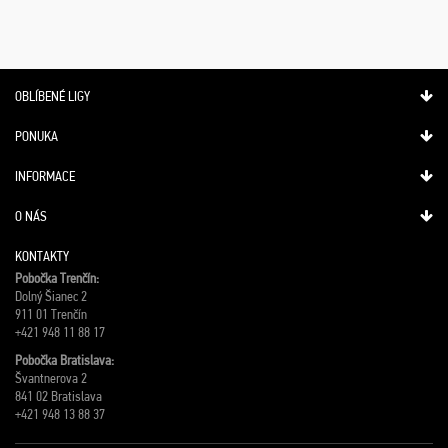
OBLÍBENÉ LIGY
PONUKA
INFORMACE
O NÁS
KONTAKTY
Pobočka Trenčín:
Dolný Šianec 2
911 01 Trenčín
+421 948 11 88 17
Pobočka Bratislava:
Švantnerova 2
841 02 Bratislava
+421 948 13 88 37