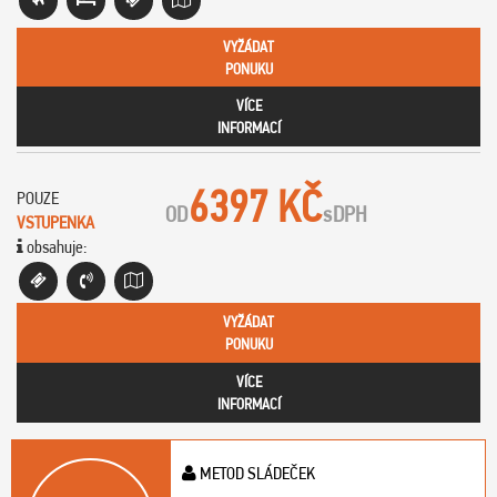
VYŽÁDAT
PONUKU
VÍCE
INFORMACÍ
6397 KČ
POUZE
OD
s
DPH
VSTUPENKA
obsahuje:
VYŽÁDAT
PONUKU
VÍCE
INFORMACÍ
METOD SLÁDEČEK