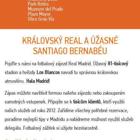
Park Retiro
Muzeum del Prado
Plaza Mayor
Ulice Gran Vía
KRÁLOVSKÝ REAL A ÚŽASNÉ
SANTIAGO BERNABÉU
Pojďte s námi na fotbalový zájezd Real Madrid. Úžasný
81-tisícový
stadion a hvězdy
Los Blancos
navodí tu správnou královskou
atmosféru.
Hala Madrid!
Zápas můžete navštívit formou našeho zájezdu nebo zakoupením
samotných vstupenek. Připojíte se k
tisícům klientů
, kteří využili
našich služeb od roku 2012. Zařídíme všechny potřebné rezervace,
poradíme nejlepší tipy v Madridu a nabídneme možnost využití služeb
delegáta. Fotbalový zážitek si užijete bezstarostně.