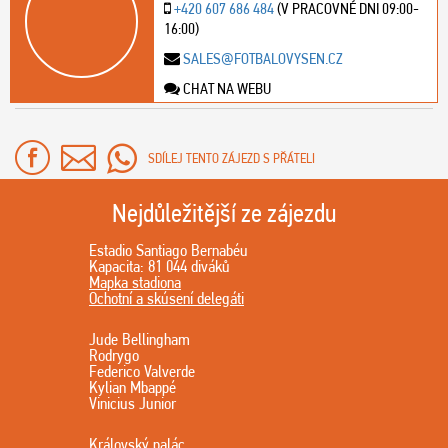
+420 607 686 484
(V PRACOVNÉ DNI 09:00-
16:00)
SALES@FOTBALOVYSEN.CZ
CHAT NA WEBU
SDÍLEJ TENTO ZÁJEZD S PŘÁTELI
Nejdůležitější ze zájezdu
Estadio Santiago Bernabéu
Kapacita: 81 044 diváků
Mapka stadiona
Ochotní a skúsení delegáti
Jude Bellingham
Rodrygo
Federico Valverde
Kylian Mbappé
Vinicius Junior
Královský palác