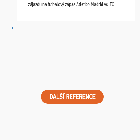
zájazdu na futbalový zápas Atletico Madrid vs. FC
Barcelona. Všetko prebehlo absolútne bezchybne a
najviac oceňujeme vynikajúce vstupenky. Sedeli sme ...
DALŠÍ REFERENCE