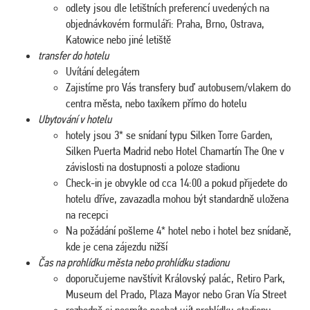
odlety jsou dle letištních preferencí uvedených na
objednávkovém formuláři: Praha, Brno, Ostrava,
Katowice nebo jiné letiště
transfer do hotelu
Uvítání delegátem
Zajistíme pro Vás transfery buď autobusem/vlakem do
centra města, nebo taxíkem přímo do hotelu
Ubytování v hotelu
hotely jsou 3* se snídaní typu Silken Torre Garden,
Silken Puerta Madrid nebo Hotel Chamartín The One v
závislosti na dostupnosti a poloze stadionu
Check-in je obvykle od cca 14:00 a pokud přijedete do
hotelu dříve, zavazadla mohou být standardně uložena
na recepci
Na požádání pošleme 4* hotel nebo i hotel bez snídaně,
kde je cena zájezdu nižší
Čas na prohlídku města nebo prohlídku stadionu
doporučujeme navštívit Královský palác, Retiro Park,
Museum del Prado, Plaza Mayor nebo Gran Vía Street
rozhodně si nesmíte nechat ujít prohlídku stadionu