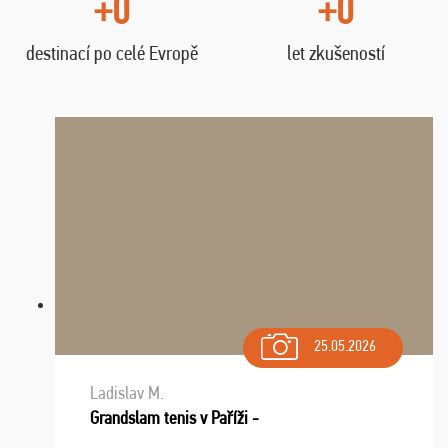
+0
+0
destinací po celé Evropě
let zkušeností
25.05.2026
Ladislav M.
Grandslam tenis v Paříži -