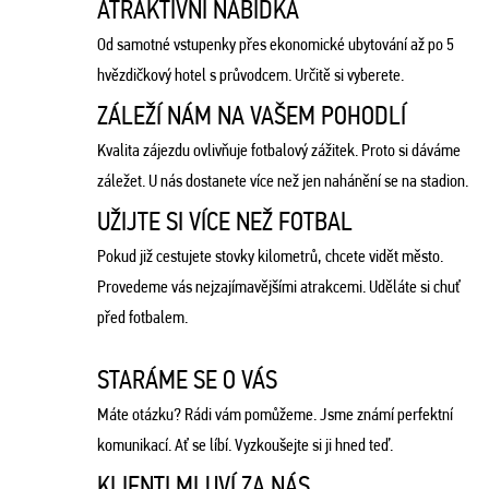
ATRAKTIVNÍ NABÍDKA
Od samotné vstupenky přes ekonomické ubytování až po 5
hvězdičkový hotel s průvodcem. Určitě si vyberete.
ZÁLEŽÍ NÁM NA VAŠEM POHODLÍ
Kvalita zájezdu ovlivňuje fotbalový zážitek. Proto si dáváme
záležet. U nás dostanete více než jen nahánění se na stadion.
UŽIJTE SI VÍCE NEŽ FOTBAL
Pokud již cestujete stovky kilometrů, chcete vidět město.
Provedeme vás nejzajímavějšími atrakcemi. Uděláte si chuť
před fotbalem.
STARÁME SE O VÁS
Máte otázku? Rádi vám pomůžeme. Jsme známí perfektní
komunikací. Ať se líbí. Vyzkoušejte si ji hned teď.
KLIENTI MLUVÍ ZA NÁS