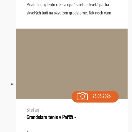
Priatelia, aj tento rok sa opäť stretla skvelá partia
skvelých ludi na skvelom gradslame. Tak nech vam
tieto zážitky ostanú krásnou spomienkou a naladením
sa na budúci rok. Prajem vam este veľa ta ...
25.05.2026
Stefan I.
Grandslam tenis v Paříži -