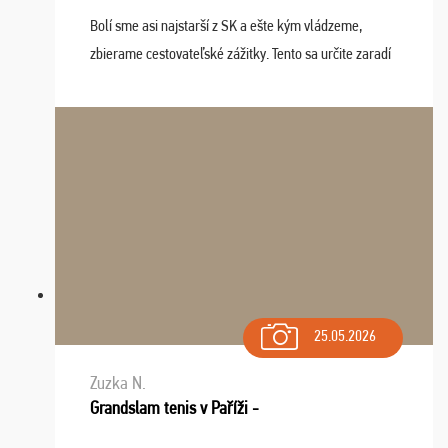
Bolí sme asi najstarší z SK a ešte kým vládzeme,
zbierame cestovateľské zážitky. Tento sa určite zaradí
do top desiatky a na popredné miesto vďaka prajnosti
osudu - pohodový šefík Meďo, dobrá parti ...
25.05.2026
Zuzka N.
Grandslam tenis v Paříži -