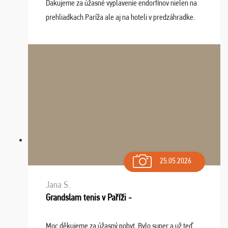
Ďakujeme za úžasné vyplavenie endorfínov nielen na
prehliadkach Paríža ale aj na hoteli v predzáhradke.
Zišla sa tam skvelá partia ľudí a dlho budeme na Vás
spomínať a zväžujeme repete budúci rok : ...
25.05.2026
Jana S.
Grandslam tenis v Paříži -
Moc děkujeme za úžasný pobyt. Bylo super a už teď