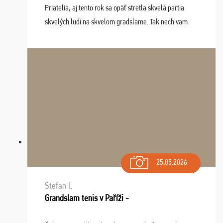
Priatelia, aj tento rok sa opäť stretla skvelá partia
skvelých ludi na skvelom gradslame. Tak nech vam
tieto zážitky ostanú krásnou spomienkou a naladením
sa na budúci rok. Prajem vam este veľa ta ...
25.05.2026
Stefan I.
Grandslam tenis v Paříži -