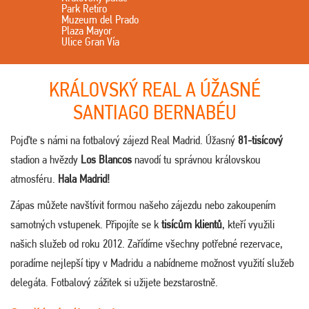
Park Retiro
Muzeum del Prado
Plaza Mayor
Ulice Gran Vía
KRÁLOVSKÝ REAL A ÚŽASNÉ
SANTIAGO BERNABÉU
Pojďte s námi na fotbalový zájezd Real Madrid. Úžasný
81-tisícový
stadion a hvězdy
Los Blancos
navodí tu správnou královskou
atmosféru.
Hala Madrid!
Zápas můžete navštívit formou našeho zájezdu nebo zakoupením
samotných vstupenek. Připojíte se k
tisícům klientů
, kteří využili
našich služeb od roku 2012. Zařídíme všechny potřebné rezervace,
poradíme nejlepší tipy v Madridu a nabídneme možnost využití služeb
delegáta. Fotbalový zážitek si užijete bezstarostně.