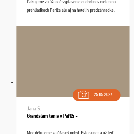
Ďakujeme za úžasné vyplavenie endorfínov nielen na
prehliadkach Paríža ale aj na hoteli v predzáhradke.
Zišla sa tam skvelá partia ľudí a dlho budeme na Vás
spomínať a zväžujeme repete budúci rok : ...
25.05.2026
Jana S.
Grandslam tenis v Paříži -
Moc děkujeme za úžasný pobyt. Bylo super a už teď