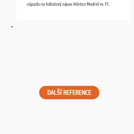
zájazdu na futbalový zápas Atletico Madrid vs. FC
Barcelona. Všetko prebehlo absolútne bezchybne a
najviac oceňujeme vynikajúce vstupenky. Sedeli sme ...
DALŠÍ REFERENCE