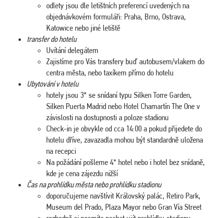
odlety jsou dle letištních preferencí uvedených na
objednávkovém formuláři: Praha, Brno, Ostrava,
Katowice nebo jiné letiště
transfer do hotelu
Uvítání delegátem
Zajistíme pro Vás transfery buď autobusem/vlakem do
centra města, nebo taxíkem přímo do hotelu
Ubytování v hotelu
hotely jsou 3* se snídaní typu Silken Torre Garden,
Silken Puerta Madrid nebo Hotel Chamartín The One v
závislosti na dostupnosti a poloze stadionu
Check-in je obvykle od cca 14:00 a pokud přijedete do
hotelu dříve, zavazadla mohou být standardně uložena
na recepci
Na požádání pošleme 4* hotel nebo i hotel bez snídaně,
kde je cena zájezdu nižší
Čas na prohlídku města nebo prohlídku stadionu
doporučujeme navštívit Královský palác, Retiro Park,
Museum del Prado, Plaza Mayor nebo Gran Vía Street
rozhodně si nesmíte nechat ujít prohlídku stadionu