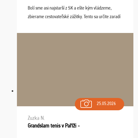
Bolí sme asi najstarší z SK a ešte kým vládzeme,
zbierame cestovateľské zážitky. Tento sa určite zaradí
do top desiatky a na popredné miesto vďaka prajnosti
osudu - pohodový šefík Meďo, dobrá parti ...
25.05.2026
Zuzka N.
Grandslam tenis v Paříži -