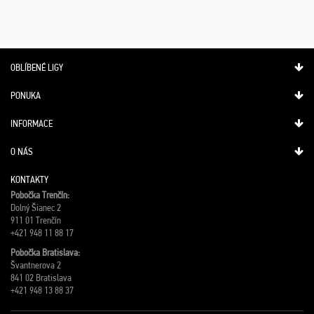
OBLÍBENÉ LIGY
PONUKA
INFORMACE
O NÁS
KONTAKTY
Pobočka Trenčín:
Dolný Šianec 2
911 01 Trenčín
+421 948 11 88 17
Pobočka Bratislava:
Švantnerova 2
841 02 Bratislava
+421 948 13 88 37