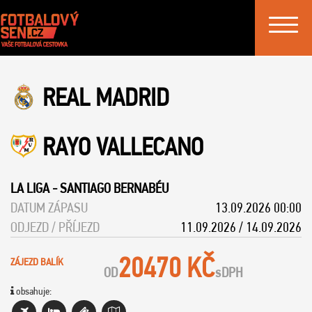
Toggle
navigat
REAL MADRID
RAYO VALLECANO
LA LIGA
-
SANTIAGO BERNABÉU
DATUM ZÁPASU
13.09.2026 00:00
ODJEZD / PŘÍJEZD
11.09.2026 / 14.09.2026
20470 KČ
ZÁJEZD BALÍK
OD
s
DPH
obsahuje: