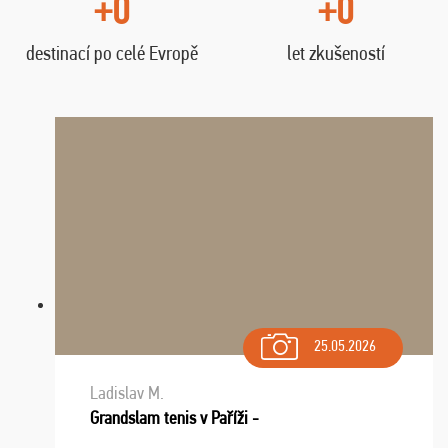
+0
+0
destinací po celé Evropě
let zkušeností
25.05.2026
Ladislav M.
Grandslam tenis v Paříži -