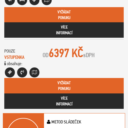
VYŽÁDAT
PONUKU
VÍCE
INFORMACÍ
6397 KČ
POUZE
OD
s
DPH
VSTUPENKA
obsahuje:
VYŽÁDAT
PONUKU
VÍCE
INFORMACÍ
METOD SLÁDEČEK