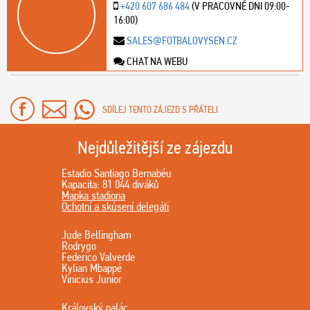
+420 607 686 484
(V PRACOVNÉ DNI 09:00-
16:00)
SALES@FOTBALOVYSEN.CZ
CHAT NA WEBU
SDÍLEJ TENTO ZÁJEZD S PŘÁTELI
Nejdůležitější ze zájezdu
Estadio Santiago Bernabéu
Kapacita: 81 044 diváků
Mapka stadiona
Ochotní a skúsení delegáti
Jude Bellingham
Rodrygo
Federico Valverde
Kylian Mbappé
Vinicius Junior
Královský palác