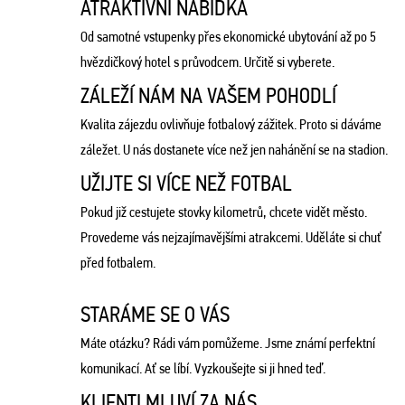
ATRAKTIVNÍ NABÍDKA
Od samotné vstupenky přes ekonomické ubytování až po 5
hvězdičkový hotel s průvodcem. Určitě si vyberete.
ZÁLEŽÍ NÁM NA VAŠEM POHODLÍ
Kvalita zájezdu ovlivňuje fotbalový zážitek. Proto si dáváme
záležet. U nás dostanete více než jen nahánění se na stadion.
UŽIJTE SI VÍCE NEŽ FOTBAL
Pokud již cestujete stovky kilometrů, chcete vidět město.
Provedeme vás nejzajímavějšími atrakcemi. Uděláte si chuť
před fotbalem.
STARÁME SE O VÁS
Máte otázku? Rádi vám pomůžeme. Jsme známí perfektní
komunikací. Ať se líbí. Vyzkoušejte si ji hned teď.
KLIENTI MLUVÍ ZA NÁS