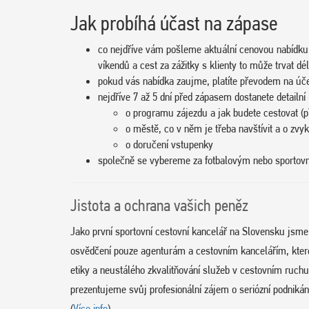
Jak probíhá účast na zápase
co nejdříve vám pošleme aktuální cenovou nabídku
víkendů a cest za zážitky s klienty to může trvat dél
pokud vás nabídka zaujme, platíte převodem na úč
nejdříve 7 až 5 dní před zápasem dostanete detailní
o programu zájezdu a jak budete cestovat (př
o městě, co v něm je třeba navštívit a o zvy
o doručení vstupenky
společně se vybereme za fotbalovým nebo sporto
Jistota a ochrana vašich peněz
Jako první sportovní cestovní kancelář na Slovensku jsm
osvědčení pouze agenturám a cestovním kancelářím, které d
etiky a neustálého zkvalitňování služeb v cestovním ruc
prezentujeme svůj profesionální zájem o seriózní podnikání
(
Více info
)