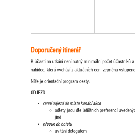
Doporučený itinerář
K účasti na utkání není nutný minimální počet účastníků 
nabídce, která vychází z aktuálních cen, zejména vstupen
Níže je orientační program cesty:
ODJEZD
ranní odjezd do místa konání akce
odlety jsou dle letištních preferencí uvede
jiné
přesun do hotelu
uvítání delegátem