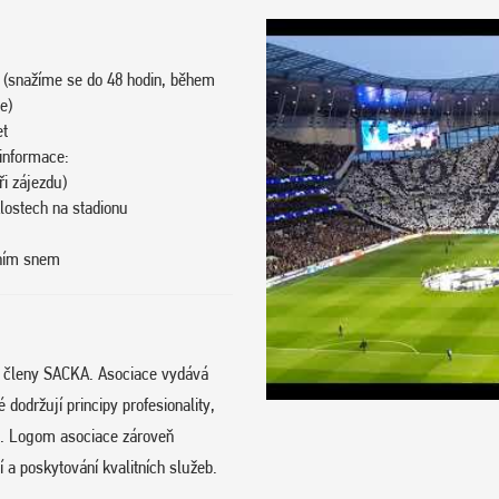
 (snažíme se do 48 hodin, během
e)
et
 informace:
i zájezdu)
klostech na stadionu
vním snem
e členy SACKA. Asociace vydává
održují principy profesionality,
hu. Logom asociace zároveň
 a poskytování kvalitních služeb.