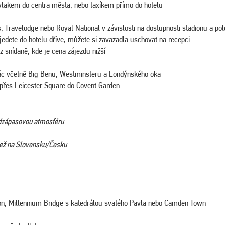
vlakem do centra města, nebo taxíkem přímo do hotelu
s, Travelodge nebo Royal National v závislosti na dostupnosti stadionu a po
jedete do hotelu dříve, můžete si zavazadla uschovat na recepci
ez snídaně, kde je cena zájezdu nižší
ác včetně Big Benu, Westminsteru a Londýnského oka
s přes Leicester Square do Covent Garden
edzápasovou atmosféru
 než na Slovensku/Česku
n, Millennium Bridge s katedrálou svatého Pavla nebo Camden Town