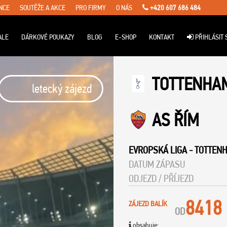
NCE
SOUTĚŽE A AKCE
PRO FIRMY
O NÁS
+420 607 686 484
ALE
DÁRKOVÉ POUKAZY
BLOG
E-SHOP
KONTAKT
PŘIHLÁSIT 
TOTTENHA
letecký zájezd
AS ŘÍM
EVROPSKÁ LIGA
-
TOTTEN
DATUM ZÁPASU
ODJEZD / PŘÍJEZD
8418
ZÁJEZD BALÍK
OD
obsahuje: