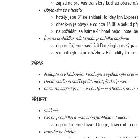
zajistíme pro Vás transfery buď autobusem/
Ubytování se v hotelu
hotely jsou 3* se snídaní Holiday Inn Expres
check-in je obvykle od cca 14:00 a pokud při
na požádání zajistíme 4* hotel nebo i hotel b
Čas na prohlídku města nebo prohlídku stadionu
doporučujeme navštívit Buckinghamský pal
vychutnejte si procházku z Piccadilly Circu
ZÁPAS
Nakupte si v klubovém fanshopu a vychutnejte si př
Uvnitř stadionu stačí být 50 minut před zápasem
pozor na anglický čas – v Londýně je o hodinu méně
PŘÍJEZD
snídaně
čas na prohlídku města nebo prohlídku stadionu
doporučujeme Tower Bridge, Tower of Londo
transfer na letiště