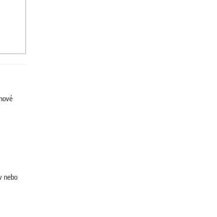
enové
v nebo