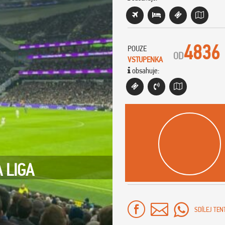
4836
POUZE
OD
VSTUPENKA
obsahuje:
 LIGA
SDÍLEJ TEN