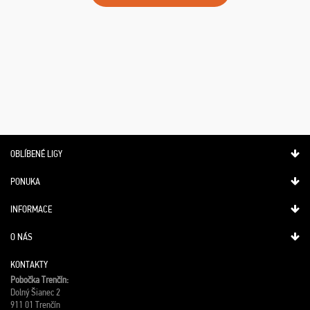
OBLÍBENÉ LIGY
PONUKA
INFORMACE
O NÁS
KONTAKTY
Pobočka Trenčín:
Dolný Šianec 2
911 01 Trenčín