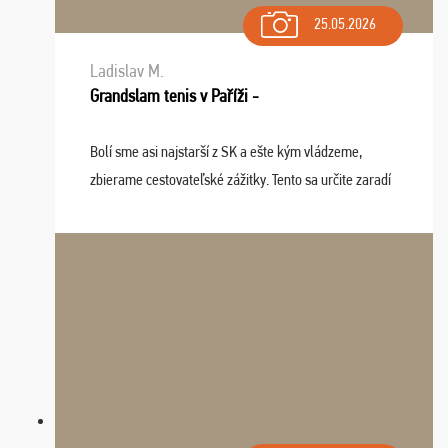
25.05.2026
Ladislav M.
Grandslam tenis v Paříži -
Bolí sme asi najstarší z SK a ešte kým vládzeme,
zbierame cestovateľské zážitky. Tento sa určite zaradí
do top desiatky a na popredné miesto vďaka prajnosti
osudu - pohodový šefík Meďo, dobrá parti ...