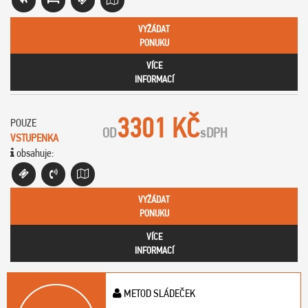
VYŽÁDAT
PONUKU
VÍCE
INFORMACÍ
3301 KČ
POUZE
OD
s
DPH
VSTUPENKA
obsahuje:
VYŽÁDAT
PONUKU
VÍCE
INFORMACÍ
METOD SLÁDEČEK