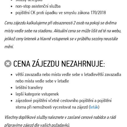
non-stop asistenční služba
pojištění CK proti úpadku ve smyslu zákona 170/2018
Cenu zájezdu kalkulujeme při obsazenosti 2 osob na pokoji se dvěma
místy vedle sebe na stadionu. Aktuální cena se může lišit od té na webu,
jelikož ceny letenek a hlavně vstupenek se v průběhu sezóny neustále
mění.
CENA ZÁJEZDU NEZAHRNUJE:
větší zavazadla nebo místa vedle sebe v letadlevětší zavazadla
nebo místa vedle sebe v letadle
letištní transfery
lepší kategorie vstupenek
zájezdové pojištění včetně cestovního pojištění a pojištění
storna při nemožnosti vycestovat na zájezd (
leták
)
Všechny doplňkové služby naleznete v zaslané cenové nabídce a rádi
připravíme zájezd dle vašich požadavků.