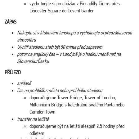
vychutnejte si procházku z Piccadilly Circus přes
Leicester Square do Covent Garden
ZÁPAS
Nakupte si v klubovém fanshopu a vychutnejte si předzápasovou
atmosféru
Uvnitř stadionu stačí být 50 minut před zápasem
pozor na anglický čas – v Londýně je o hodinu méně než na
Slovensku/Česku
PŘÍJEZD
snídaně
čas na prohlídku města nebo prohlídku stadionu
doporučujeme Tower Bridge, Tower of London,
Millennium Bridge s katedrálou svatého Pavla nebo
Camden Town
transfer na letiště
doporučujeme být na letišti alespoň 2,5 hodiny před
odletem