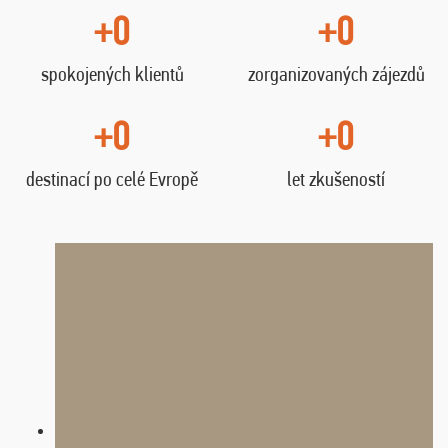
+0
+0
spokojených klientů
zorganizovaných zájezdů
+0
+0
destinací po celé Evropě
let zkušeností