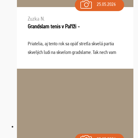
25.05.2026
Zuzka N.
Grandslam tenis v Paříži -
Priatelia, aj tento rok sa opäť stretla skvelá partia
skvelých ludi na skvelom gradslame. Tak nech vam
tieto zážitky ostanú krásnou spomienkou a naladením
sa na budúci rok. Prajem vam este veľa ta ...