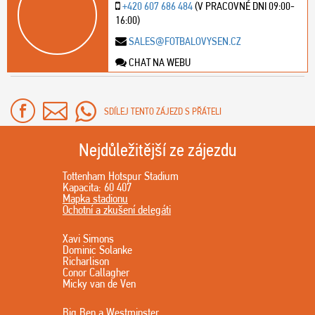
+420 607 686 484
(V PRACOVNÉ DNI 09:00-
16:00)
SALES@FOTBALOVYSEN.CZ
CHAT NA WEBU
SDÍLEJ TENTO ZÁJEZD S PŘÁTELI
Nejdůležitější ze zájezdu
Tottenham Hotspur Stadium
Kapacita: 60 407
Mapka stadionu
Ochotní a zkušení delegáti
Xavi Simons
Dominic Solanke
Richarlison
Conor Callagher
Micky van de Ven
Big Ben a Westminster