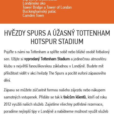
Londýnske oko
Tower Bridge a Tower of London
Buckinghamský palác
Camden Town
HVĚZDY SPURS A ÚŽASNÝ TOTTENHAM
HOTSPUR STADIUM
Pojďte s námi na Tottenham a splňte sobě nebo blízké osobě fotbalový
sen. Užijte si
vyprodaný Tottenham Stadium
a jedinečnou atmosféru
klubu s největší fanouškovskou základnou v Londýně. Budete mít
příležitost vidět v akci hvězdy The Spurs a pocítit euforii zápasového
dění.
Zápasu se můžete zúčastnit formou našeho zájezdu nebo nákupem
samotných vstupenek. Přidáte se tak k
tisícům klientů
, kteří od roku
2012 využili našich služeb. Zajistíme všechny potřebné rezervace,
poradíme nejlepší tipy v Londýně a nabídneme možnost využít služeb