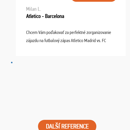
Milan L.
Atletico - Barcelona
Chcem Vám poďakovať za perfektné zorganizovanie
zájazdu na futbalový zápas Atletico Madrid vs. FC
Barcelona. Všetko prebehlo absolútne bezchybne a
najviac oceňujeme vynikajúce vstupenky. Sedeli sme ...
DALŠÍ REFERENCE