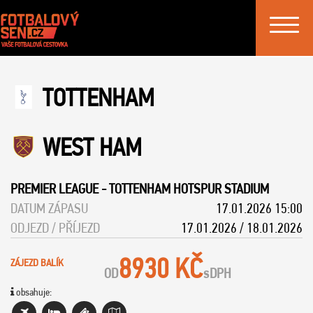
Toggle
navigat
TOTTENHAM
WEST HAM
PREMIER LEAGUE
-
TOTTENHAM HOTSPUR STADIUM
DATUM ZÁPASU
17.01.2026 15:00
ODJEZD / PŘÍJEZD
17.01.2026 / 18.01.2026
8930 KČ
ZÁJEZD BALÍK
OD
s
DPH
obsahuje: