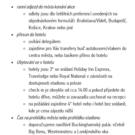
ranní odjezd do místa konání akce
odlety jsou dle letištních preferencí uvedených na
objednávkovém formuláři: Bratislava/Vídeň, Budapešť,
Košice, Krakov nebo jiné
přesun do hotelu
uvítání delegátem
zajistíme pro Vás transfery buď autobusem/vlakem do
centra města, nebo taxíkem přímo do hotelu
Ubytování se v hotelu
hotely jsou 3* se snídaní Holiday Inn Express,
Travelodge nebo Royal National v závislosti na
dostupnosti stadionu a poloze
check-in je obvykle od cca 14:00 a pokud přijedete do
hotelu dříve, můžete si zavazadla uschovat na recepci
na požádání zajistíme 4* hotel nebo i hotel bez snídaně,
kde je cena zájezdu nižší
Čas na prohlídku města nebo prohlídku stadionu
doporučujeme navštívit Buckinghamský palác včetně
Big Benu, Westminsteru a Londýnského oka