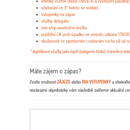
letenky včetně online check-in a vystavení palubníc
ubytování ve 3* hotelu se snídaní
vstupenky na zápas
služby delegáta
non-stop asistenční službu
pojištění CK proti úpadku ve smyslu zákona 170/20
zkušenosti ve sportovním cestovním ruchu již od r
* doplňkové služby jako lepší kategorie lístků, transfery ne
Máte zájem o zápas?
Zvolte možnost
ZÁJEZD
alebo
IBA VSTUPENKY
a stisknět
nezávazné objednávky vám následně zašleme aktuální ce