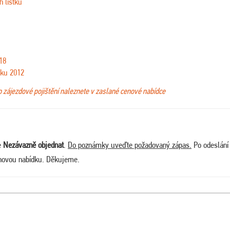
h lístků
18
oku 2012
bo zájezdové pojištění naleznete v zaslané cenové nabídce
e
Nezávazně objednat
.
Do poznámky uveďte požadovaný zápas.
Po odeslání
novou nabídku. Děkujeme.