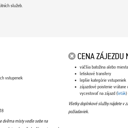
itních služeb.
CENA ZÁJEZDU 
väčšia batožina alebo miesta
letiskové transfery
ích vstupenek
lepšie kategórie vstupeniek
zájazdové poistenie vrátane 
vycestovať na zájazd (
leták
)
Všetky doplnkové služby nájdete v z
18
požiadaviek.
se dvěma místy vedle sebe na