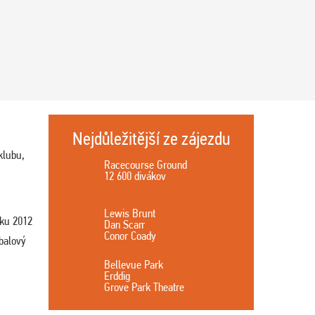
Nejdůležitější ze zájezdu
klubu,
Racecourse Ground
12 600 divákov
Lewis Brunt
oku 2012
Dan Scarr
Conor Coady
tbalový
Bellevue Park
Erddig
Grove Park Theatre