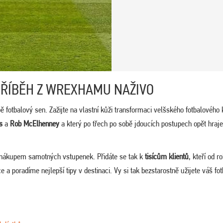
ŘÍBĚH Z WREXHAMU NAŽIVO
ě fotbalový sen. Zažijte na vlastní kůži transformaci velšského fotbalového 
s
a
Rob McElhenney
a který po třech po sobě jdoucích postupech opět hraje
 nákupem samotných vstupenek. Přidáte se tak k
tisícům klientů
, kteří od r
 a poradíme nejlepší tipy v destinaci. Vy si tak bezstarostně užijete váš fo