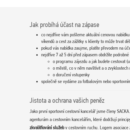
Jak probíhá účast na zápase
co nejdříve vám pošleme aktuální cenovou nabídku
víkendů a cest za zážitky s klienty to může trvat dél
pokud vás nabídka zaujme, platíte převodem na úč
nejdříve 7 až 5 dní před zápasem obdržíte podrobné
o programu zájezdu a jak budete cestovat (u
o městě, co v něm navštívit a o zvyklostech 
o doručení vstupenky
společně se vydáme za fotbalovým nebo sportovn
Jistota a ochrana vašich peněz
Jako první sportovní cestovní kancelář jsme členy SACKA
agenturám a cestovním kancelářím, které dodržují princi
zkvalitňování služeb
v cestovním ruchu. Logem asociace 