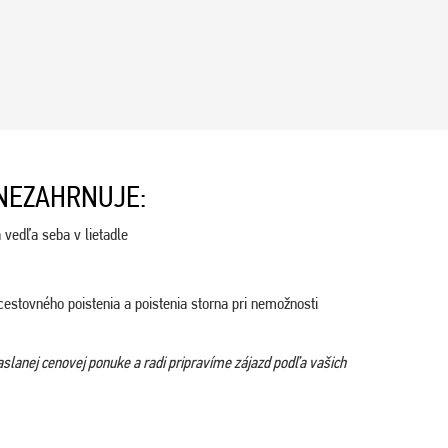
NEZAHRNUJE:
 vedľa seba v lietadle
cestovného poistenia a poistenia storna pri nemožnosti
aslanej cenovej ponuke a radi pripravíme zájazd podľa vašich