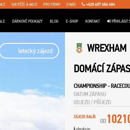
NCE
SOUTĚŽE A AKCE
PRO FIRMY
O NÁS
+420 607 686 484
ALE
DÁRKOVÉ POUKAZY
BLOG
E-SHOP
KONTAKT
PŘIHLÁSIT 
WREXHAM
letecký zájezd
DOMÁCÍ ZÁPA
CHAMPIONSHIP
-
RACECO
DATUM ZÁPASU
ODJEZD / PŘÍJEZD
1021
ZÁJEZD BALÍK
OD
obsahuje: