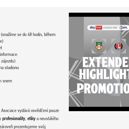
 (snažíme se do 48 hodin, během
e)
et
 informace:
 zájezdu)
na stadionu
ím snem
. Asociace vydává osvědčení pouze
py
profesionality
,
etiky
a neustálého
zároveň prezentujeme svůj