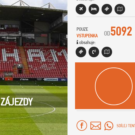
5092
POUZE
OD
VSTUPENKA
obsahuje:
 ZÁJEZDY
SDÍLEJ TEN