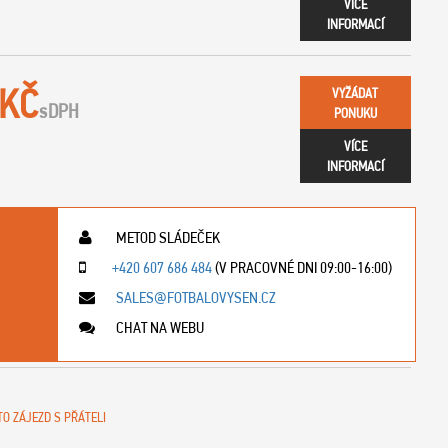
VÍCE
INFORMACÍ
 KČ
VYŽÁDAT
s
DPH
PONUKU
VÍCE
INFORMACÍ
METOD SLÁDEČEK
+420 607 686 484
(V PRACOVNÉ DNI 09:00-16:00)
SALES@FOTBALOVYSEN.CZ
CHAT NA WEBU
TO ZÁJEZD S PŘÁTELI