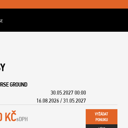
SE
SY
URSE GROUND
30.05.2027 00:00
16.08.2026 / 31.05.2027
0 KČ
VYŽÁDAT
s
DPH
PONUKU