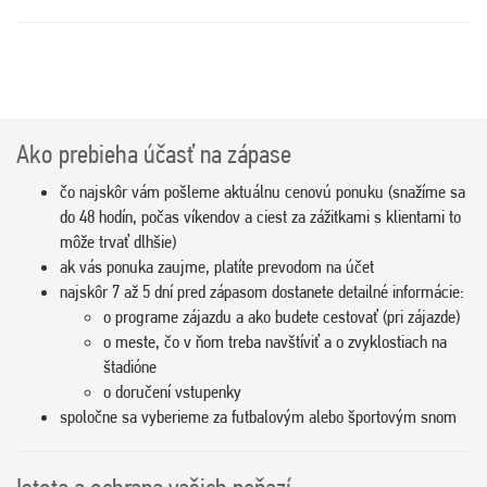
Ako prebieha účasť na zápase
čo najskôr vám pošleme aktuálnu cenovú ponuku (snažíme sa
do 48 hodín, počas víkendov a ciest za zážitkami s klientami to
môže trvať dlhšie)
ak vás ponuka zaujme, platíte prevodom na účet
najskôr 7 až 5 dní pred zápasom dostanete detailné informácie:
o programe zájazdu a ako budete cestovať (pri zájazde)
o meste, čo v ňom treba navštíviť a o zvyklostiach na
štadióne
o doručení vstupenky
spoločne sa vyberieme za futbalovým alebo športovým snom