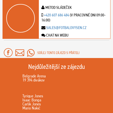
METOD SLÁDEČEK
+420 607 686 484
(V PRACOVNÉ DNI 09:00-
16:00)
SALES@FOTBALOVYSEN.CZ
CHAT NA WEBU
SDÍLEJ TENTO ZÁJEZD S PŘÁTELI
Nejdůležitější ze zájezdu
Belgrade Arena
19 394 divákov
Tyrique Jones
Isaac Bonga
Carlik Jones
Mario Nakić