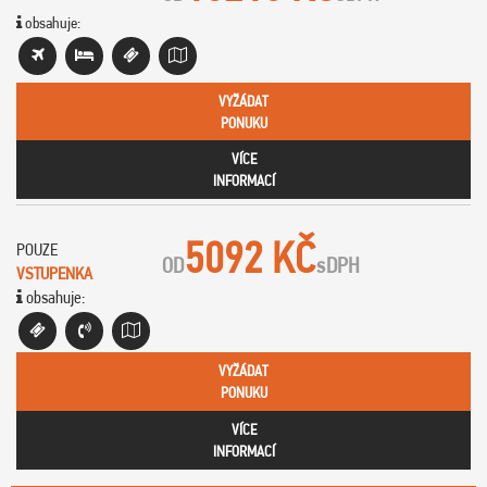
obsahuje:
VYŽÁDAT
PONUKU
VÍCE
INFORMACÍ
5092 KČ
POUZE
OD
s
DPH
VSTUPENKA
obsahuje:
VYŽÁDAT
PONUKU
VÍCE
INFORMACÍ