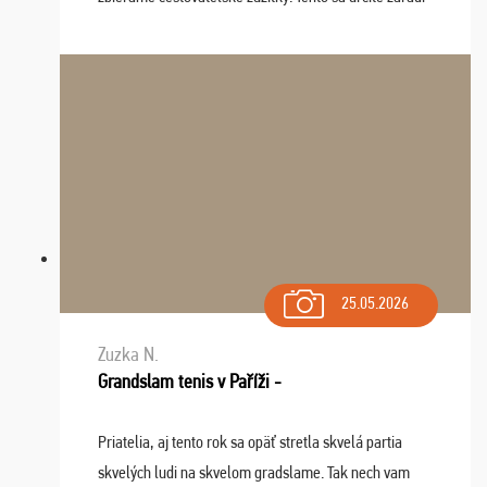
do top desiatky a na popredné miesto vďaka prajnosti
osudu - pohodový šefík Meďo, dobrá parti ...
25.05.2026
Zuzka N.
Grandslam tenis v Paříži -
Priatelia, aj tento rok sa opäť stretla skvelá partia
skvelých ludi na skvelom gradslame. Tak nech vam