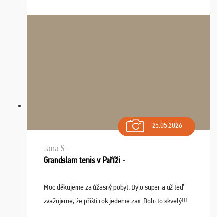
Zišla sa tam skvelá partia ľudí a dlho budeme na Vás
spomínať a zväžujeme repete budúci rok : ...
25.05.2026
Jana S.
Grandslam tenis v Paříži -
Moc děkujeme za úžasný pobyt. Bylo super a už teď
zvažujeme, že příští rok jedeme zas. Bolo to skvelý!!!