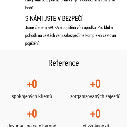
bodů
S NÁMI JSTE V BEZPEČÍ
Jsme členem SACKA a pojištění vůči úpadku. Pro klid a
pohodlí na cestách vám zabezpečíme komplexní cestovní
pojištění.
Reference
+0
+0
spokojených klientů
zorganizovaných zájezdů
+0
+0
destinací po celé Evropě
let zkušeností