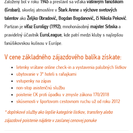
Založený bol v roku
1945
a preslávil sa vďaka
vášnivým fanúšikom
(Grobari)
, skvelej atmosfére v
Štark Arene
a
výchove svetových
talentov
ako
Željko Obradović, Bogdan Bogdanović, či Nikola Peković
.
Partizan je
víťaz Euroligy (1992)
, mnohonásobný
majster Srbska
a
pravidelný účastník
EuroLeague
, kde patrí medzi kluby s najlepšou
fanúšikovskou kulisou v Európe.
V cene základného zájazdového balíka získate:
letenky vrátane online check-in a vystavenia palubných lístkov
ubytovanie v 3* hoteli s raňajkami
vstupenky na zápas
non-stop asistenčnú službu
poistenie CK proti úpadku v zmysle zákona 170/2018
skúsenosti v športovom cestovnom ruchu už od roku 2012
* doplnkové služby ako lepšie kategórie lístkov, transfery alebo
zájazdové poistenie nájdete v zaslanej cenovej ponuke