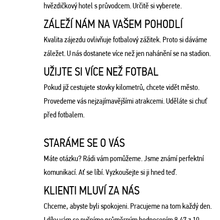
hvězdičkový hotel s průvodcem. Určitě si vyberete.
ZÁLEŽÍ NÁM NA VAŠEM POHODLÍ
Kvalita zájezdu ovlivňuje fotbalový zážitek. Proto si dáváme
záležet. U nás dostanete více než jen nahánění se na stadion.
UŽIJTE SI VÍCE NEŽ FOTBAL
Pokud již cestujete stovky kilometrů, chcete vidět město.
Provedeme vás nejzajímavějšími atrakcemi. Uděláte si chuť
před fotbalem.
STARÁME SE O VÁS
Máte otázku? Rádi vám pomůžeme. Jsme známí perfektní
komunikací. Ať se líbí. Vyzkoušejte si ji hned teď.
KLIENTI MLUVÍ ZA NÁS
Chceme, abyste byli spokojeni. Pracujeme na tom každý den.
I díky vám se pyšníme průměrným hodnocením 9,47 z 10