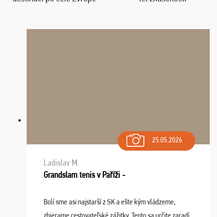
25.05.2026
Ladislav M.
Grandslam tenis v Paříži -
Bolí sme asi najstarší z SK a ešte kým vládzeme,
zbierame cestovateľské zážitky. Tento sa určite zaradí