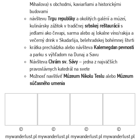
Mihailova) s obchodmi, kaviarňami a historickými
budovami
návštevu
Trgu republiky
a okolitých galérií a múzeí,
kulinársky zážitok v tradičnej
srbskej reštaurácii
s
jedlami ako čevapi, sarma alebo aj lokalne víno/rakija a
večerný drink v Skadarlija, belehradskej bohémnej štvrti
krátka prechádzka alebo návšteva
Kalemegdan pevnosti
a parku s výhľadom na Dunaj a Savu
Návšteva
Chrám sv. Sávy
– jedna z najväčších
pravoslávnych katedrál na svete
Možnosť navštíviť
Múzeum Nikolu Teslu
alebo
Múzeum
súčasného umenia
©
©
©
©
mywanderlust.pl
mywanderlust.pl
mywanderlust.pl
mywanderlust.pl