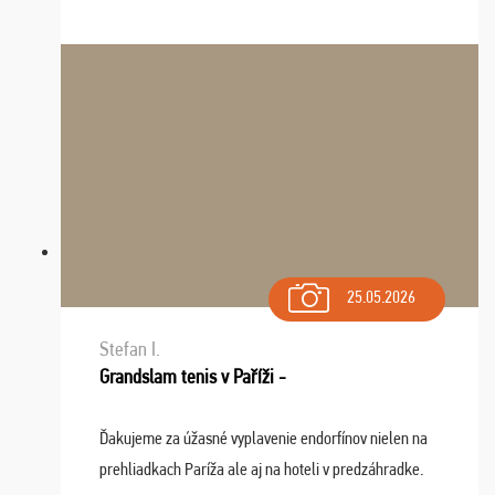
tieto zážitky ostanú krásnou spomienkou a naladením
sa na budúci rok. Prajem vam este veľa ta ...
25.05.2026
Stefan I.
Grandslam tenis v Paříži -
Ďakujeme za úžasné vyplavenie endorfínov nielen na
prehliadkach Paríža ale aj na hoteli v predzáhradke.