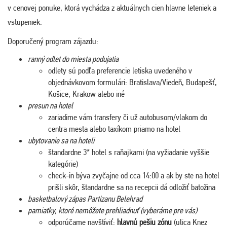
v cenovej ponuke, ktorá vychádza z aktuálnych cien hlavne leteniek a
vstupeniek.
Doporučený program zájazdu:
ranný odlet do miesta podujatia
odlety sú podľa preferencie letiska uvedeného v
objednávkovom formulári: Bratislava/Viedeň, Budapešť,
Košice, Krakow alebo iné
presun na hotel
zariadime vám transfery či už autobusom/vlakom do
centra mesta alebo taxíkom priamo na hotel
ubytovanie sa na hoteli
štandardne 3* hotel s raňajkami (na vyžiadanie vyššie
kategórie)
check-in býva zvyčajne od cca 14:00 a ak by ste na hotel
prišli skôr, štandardne sa na recepcii dá odložiť batožina
basketbalový zápas Partizanu Belehrad
pamiatky, ktoré nemôžete prehliadnuť (vyberáme pre vás)
odporúčame navštíviť:
hlavnú pešiu zónu
(ulica Knez