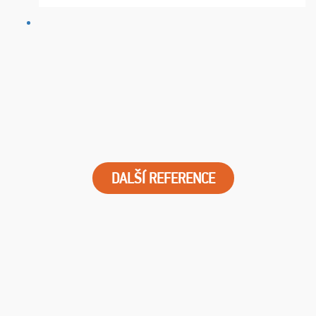
najviac oceňujeme vynikajúce vstupenky. Sedeli sme ...
DALŠÍ REFERENCE