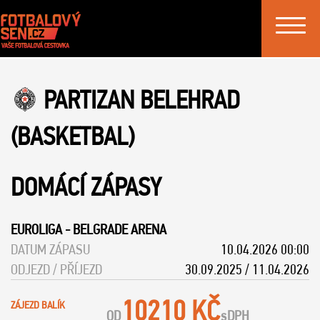
Toggle
navigat
PARTIZAN BELEHRAD
(BASKETBAL)
DOMÁCÍ ZÁPASY
EUROLIGA
-
BELGRADE ARENA
DATUM ZÁPASU
10.04.2026 00:00
ODJEZD / PŘÍJEZD
30.09.2025 / 11.04.2026
10210 KČ
ZÁJEZD BALÍK
OD
s
DPH