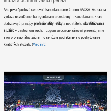
Istota a ochrana vašich peňazí
Ako prvá športová cestovná kancelária sme členmi SACKA. Asociácia
vydáva osvedčenie iba agentúram a cestovným kanceláriám, ktoré
dodržiavajú princípy
profesionality
,
etiky
a neustáleho
skvalitňovania
služieb
v cestovnom ruchu. Logom asociácie zároveň prezentujeme
svoj profesionálny záujem o seriózne podnikanie a o poskytovanie
kvalitných služieb. (
Viac info
)