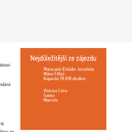
Nejdůležitější ze zájezdu
dstaví
Maracanã (Estádio Jornalista
Mário Filho)
Kapacita 78 838 divákov
ndární
Vinicius Lima
Ganso
Marcelo
vaj
férou se