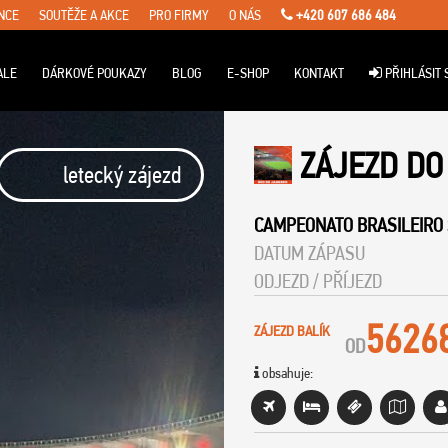
NCE
SOUTĚŽE A AKCE
PRO FIRMY
O NÁS
+420 607 686 484
ALE
DÁRKOVÉ POUKAZY
BLOG
E-SHOP
KONTAKT
PŘIHLÁSIT 
ZÁJEZD DO
letecký zájezd
CAMPEONATO BRASILEIRO 
DATUM ZÁPASU
ODJEZD / PŘÍJEZD
5626
ZÁJEZD BALÍK
OD
obsahuje: