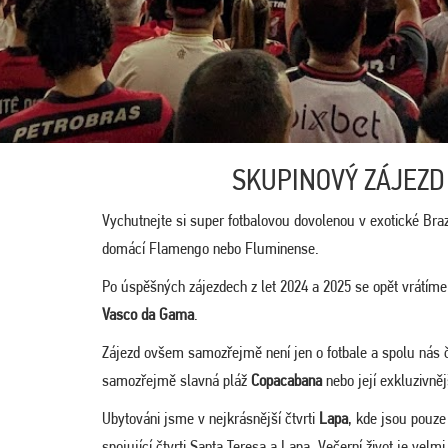
SKUPINOVÝ ZÁJEZD
Vychutnejte si super fotbalovou dovolenou v exotické Brazí
domácí Flamengo nebo Fluminense.
Po úspěšných zájezdech z let 2024 a 2025 se opět vrátím
Vasco da Gama
.
Zájezd ovšem samozřejmě není jen o fotbale a spolu nás 
samozřejmě slavná pláž
Copacabana
nebo její exkluzivněj
Ubytováni jsme v nejkrásnější čtvrti
Lapa
, kde jsou pouze
spojující čtvrti Santa Teresa a Lapa. Večerní život je vel