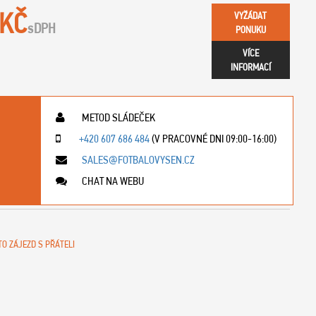
 KČ
VYŽÁDAT
s
DPH
PONUKU
VÍCE
INFORMACÍ
METOD SLÁDEČEK
+420 607 686 484
(V PRACOVNÉ DNI 09:00-16:00)
SALES@FOTBALOVYSEN.CZ
CHAT NA WEBU
TO ZÁJEZD S PŘÁTELI