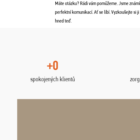
Máte otázku? Rádi vám pomůžeme. Jsme známí
perfektní komunikací. Ať se líbí. Vyzkoušejte si ji
hned teď.
+0
spokojených klientů
zorg