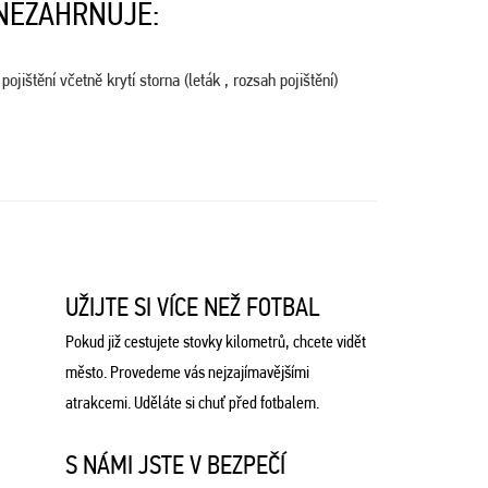
NEZAHRNUJE:
ojištění včetně krytí storna (leták , rozsah pojištění)
UŽIJTE SI VÍCE NEŽ FOTBAL
Pokud již cestujete stovky kilometrů, chcete vidět
město. Provedeme vás nejzajímavějšími
atrakcemi. Uděláte si chuť před fotbalem.
S NÁMI JSTE V BEZPEČÍ