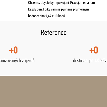
Chceme, abyste byli spokojeni. Pracujeme na tom
každý den. I díky vám se pyšníme průměrným
hodnocením 9,47 z 10 bodů
Reference
+0
+0
anizovaných zájezdů
destinací po celé E