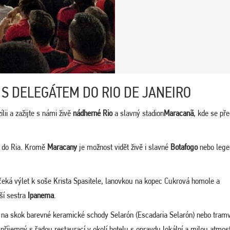
 S DELEGÁTEM DO RIO DE JANEIRO
lii a zažijte s námi živě
nádherné Rio
a slavný stadion
Maracanã
, kde se pře
e do Ria. Kromě
Maracany
je možnost vidět živě i slavné
Botafogo
nebo lege
čeká výlet k soše Krista Spasitele, lanovkou na kopec Cukrová homole a
ší sestra
Ipanema
.
 na skok barevné keramické schody Selarón (Escadaria Selarón) nebo tram
mi příjemný s řadou restaurací v okolí hotelu s opravdu lokální a milou atmos