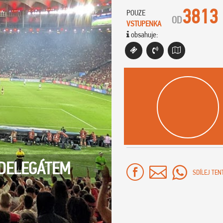
3813
POUZE
OD
VSTUPENKA
obsahuje:
 DELEGÁTEM
SDÍLEJ TEN