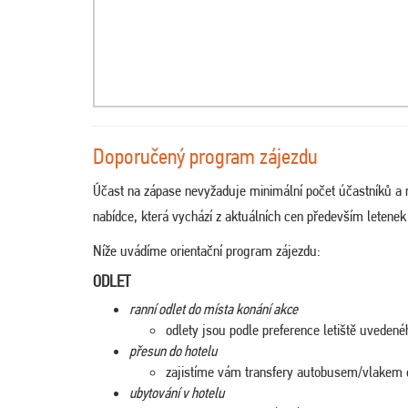
Doporučený program zájezdu
Účast na zápase nevyžaduje minimální počet účastníků a n
nabídce, která vychází z aktuálních cen především letenek
Níže uvádíme orientační program zájezdu:
ODLET
ranní odlet do místa konání akce
odlety jsou podle preference letiště uveden
přesun do hotelu
zajistíme vám transfery autobusem/vlakem d
ubytování v hotelu