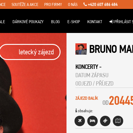
NCE
SOUTĚŽE A AKCE
PRO FIRMY
O NÁS
+420 607 686 484
ALE
DÁRKOVÉ POUKAZY
BLOG
E-SHOP
KONTAKT
PŘIHLÁSIT 
BRUNO MA
letecký zájezd
KONCERTY
-
DATUM ZÁPASU
ODJEZD / PŘÍJEZD
2044
ZÁJEZD BALÍK
OD
obsahuje: