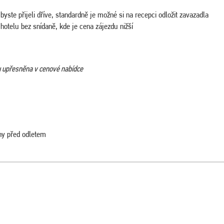
yste přijeli dříve, standardně je možné si na recepci odložit zavazadla
otelu bez snídaně, kde je cena zájezdu nižší
ou upřesněna v cenové nabídce
iny před odletem