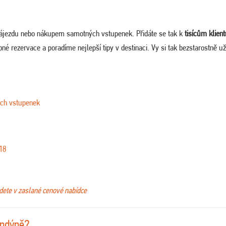
zájezdu nebo nákupem samotných vstupenek. Přidáte se tak k
tisícům klien
né rezervace a poradíme nejlepší tipy v destinaci. Vy si tak bezstarostně už
ích vstupenek
18
jdete v zaslané cenové nabídce
ondýně?