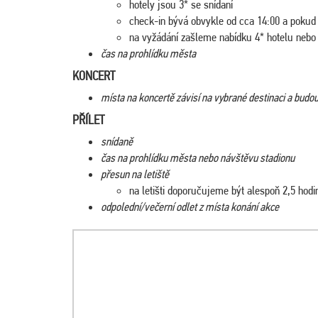
hotely jsou 3* se snídaní
check-in bývá obvykle od cca 14:00 a pokud b
na vyžádání zašleme nabídku 4* hotelu nebo h
čas na prohlídku města
KONCERT
místa na koncertě závisí na vybrané destinaci a bud
PŘÍLET
snídaně
čas na prohlídku města nebo návštěvu stadionu
přesun na letiště
na letišti doporučujeme být alespoň 2,5 hod
odpolední/večerní odlet z místa konání akce