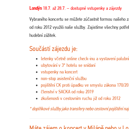
Londýn
18.7. až 28.7. – dostupné vstupenky a zájezdy
Vybraného koncertu se můžete zúčastnit formou našeho 
od roku 2012 využili naše služby. Zajistíme všechny potřeb
hudební zážitek.
Součástí zájezdu je:
letenky včetně online check-inu a vystavení palubn
ubytování v 3* hotelu se snídaní
vstupenky na koncert
non-stop asistenční službu
pojištění CK proti úpadku ve smyslu zákona 170/20
členství v SACKA od roku 2019
zkušenosti v cestovním ruchu již od roku 2012
* doplňkové služby jako transfery nebo cestovní pojištění na
Máte zájem o koncert v Miláně nebo v L