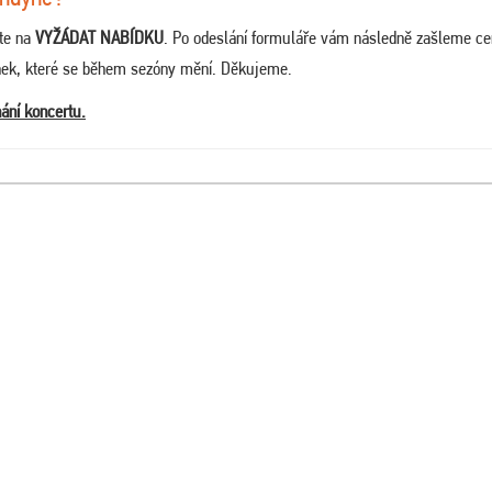
ěte na
VYŽÁDAT NABÍDKU
. Po odeslání formuláře vám následně zašleme c
enek, které se během sezóny mění. Děkujeme
.
ní koncertu.