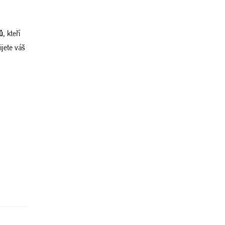
tů
, kteří
ijete váš