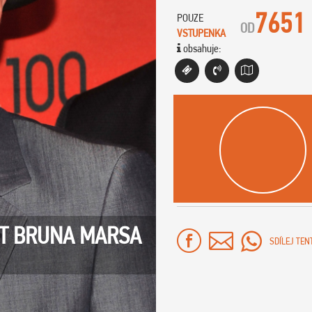
7651
POUZE
OD
VSTUPENKA
obsahuje:
RT BRUNA MARSA
SDÍLEJ TEN