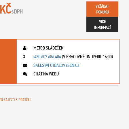
 KČ
VYŽÁDAT
s
DPH
PONUKU
VÍCE
INFORMACÍ
METOD SLÁDEČEK
+420 607 686 484
(V PRACOVNÉ DNI 09:00-16:00)
SALES@FOTBALOVYSEN.CZ
CHAT NA WEBU
TO ZÁJEZD S PŘÁTELI