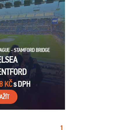
AGUE - STAMFORD BRIDGE
LSEA
NTFORD
8 KČ
s
DPH
AŽÍT
1