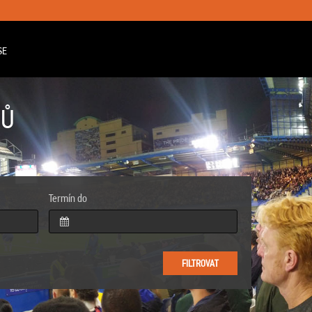
SE
KŮ
Termín do