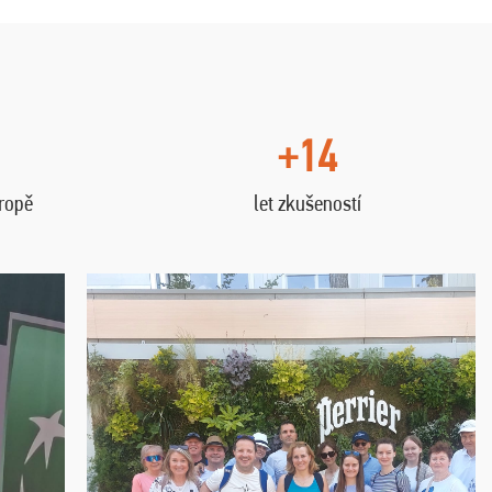
+14
vropě
let zkušeností