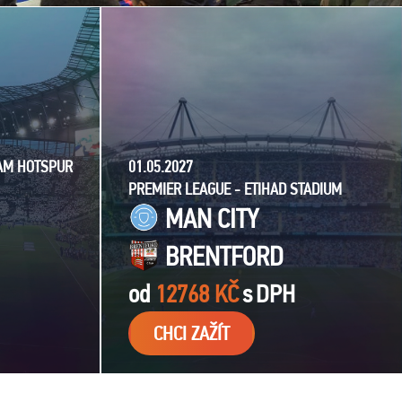
HAM HOTSPUR
01.05.2027
PREMIER LEAGUE - ETIHAD STADIUM
MAN CITY
BRENTFORD
od
12768 KČ
s
DPH
CHCI ZAŽÍT