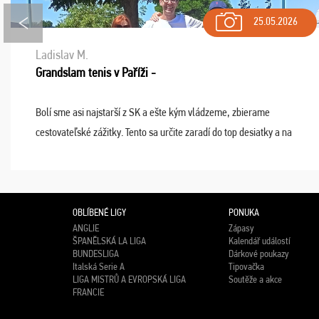
25.05.2026
Ladislav M.
Grandslam tenis v Paříži -
Bolí sme asi najstarší z SK a ešte kým vládzeme, zbierame
cestovateľské zážitky. Tento sa určite zaradí do top desiatky a na
popredné miesto vďaka prajnosti osudu - pohodový šefík Meďo,
dobrá parti ...
OBLÍBENÉ LIGY
PONUKA
ANGLIE
Zápasy
ŠPANĚLSKÁ LA LIGA
Kalendář událostí
BUNDESLIGA
Dárkové poukazy
Italská Serie A
Tipovačka
LIGA MISTRŮ A EVROPSKÁ LIGA
Soutěže a akce
FRANCIE