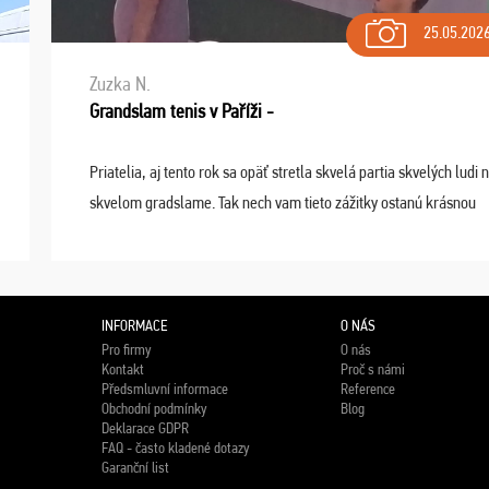
25.05.202
Zuzka N.
Grandslam tenis v Paříži -
Priatelia, aj tento rok sa opäť stretla skvelá partia skvelých ludi 
skvelom gradslame. Tak nech vam tieto zážitky ostanú krásnou
spomienkou a naladením sa na budúci rok. Prajem vam este veľa
...
INFORMACE
O NÁS
Pro firmy
O nás
Kontakt
Proč s námi
Předsmluvní informace
Reference
Obchodní podmínky
Blog
Deklarace GDPR
FAQ - často kladené dotazy
Garanční list