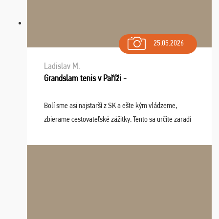
25.05.2026
Ladislav M.
Grandslam tenis v Paříži -
Bolí sme asi najstarší z SK a ešte kým vládzeme,
zbierame cestovateľské zážitky. Tento sa určite zaradí
do top desiatky a na popredné miesto vďaka prajnosti
osudu - pohodový šefík Meďo, dobrá parti ...