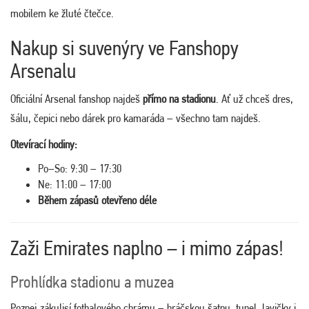
mobilem ke žluté čtečce.
Nakup si suvenýry ve Fanshopу
Arsenalu
Oficiální Arsenal fanshop najdeš
přímo na stadionu
. Ať už chceš dres,
šálu, čepici nebo dárek pro kamaráda – všechno tam najdeš.
Otevírací hodiny:
Po–So: 9:30 – 17:30
Ne: 11:00 – 17:00
Během zápasů otevřeno déle
Zaži Emirates naplno – i mimo zápas!
Prohlídka stadionu a muzea
Poznej zákulisí fotbalového chrámu – hráčskou šatnu, tunel, lavičky i