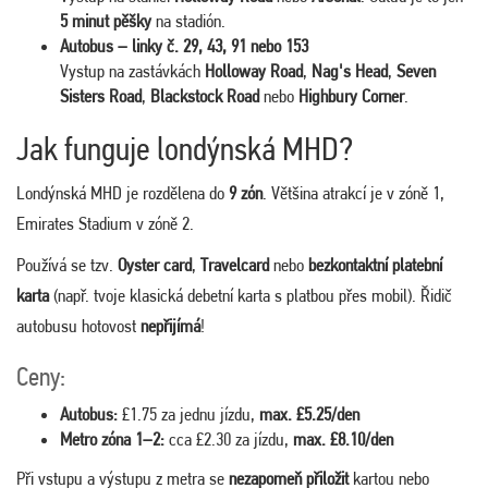
5 minut pěšky
na stadión.
Autobus – linky č. 29, 43, 91 nebo 153
Vystup na zastávkách
Holloway Road
,
Nag's Head
,
Seven
Sisters Road
,
Blackstock Road
nebo
Highbury Corner
.
Jak funguje londýnská MHD?
Londýnská MHD je rozdělena do
9 zón
. Většina atrakcí je v zóně 1,
Emirates Stadium v zóně 2.
Používá se tzv.
Oyster card
,
Travelcard
nebo
bezkontaktní platební
karta
(např. tvoje klasická debetní karta s platbou přes mobil). Řidič
autobusu hotovost
nepřijímá
!
Ceny:
Autobus:
£1.75 za jednu jízdu,
max. £5.25/den
Metro zóna 1–2:
cca £2.30 za jízdu,
max. £8.10/den
Při vstupu a výstupu z metra se
nezapomeň přiložit
kartou nebo