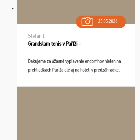
25.05.2026
Stefan I.
Grandslam tenis v Paříži -
Ďakujeme za úžasné vyplavenie endorfínov nielen na
prehliadkach Paríža ale aj na hoteli v predzáhradke.
Zišla sa tam skvelá partia ľudí a dlho budeme na Vás
spomínať a zväžujeme repete budúci rok : ...