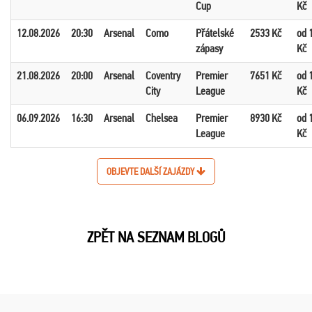
Cup
Kč
12.08.2026
20:30
Arsenal
Como
Přátelské
2533 Kč
od 
zápasy
Kč
21.08.2026
20:00
Arsenal
Coventry
Premier
7651 Kč
od 
City
League
Kč
06.09.2026
16:30
Arsenal
Chelsea
Premier
8930 Kč
od 
League
Kč
OBJEVTE DALŠÍ ZAJÁZDY
ZPĚT NA SEZNAM BLOGŮ