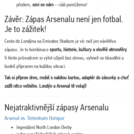
předem,
ozvi se nám
– rádi pomůžeme!
Závěr: Zápas Arsenalu není jen fotbal.
Je to zážitek!
Cesta do Londýna na Emirates Stadium je víc než jen návštěva
zápasu. Je to kombinace
sportu, historie, kultury a skvělé atmosféry
.
S tímto průvodcem si výlet užiješ bez stresu, vyhneš se bloudění a
budeš připraven na každou situaci.
Tak si připrav dres, mobil s nabitou kartou, adaptér do zásuvky a chuť
zažít něco velkého. Londýn a Arsenal tě volají!
Nejatraktivnější zápasy Arsenalu
Arsenal vs. Tottenham Hotspur
legendární North London Derby
jeden z nejžádanějších zápasů sezóny