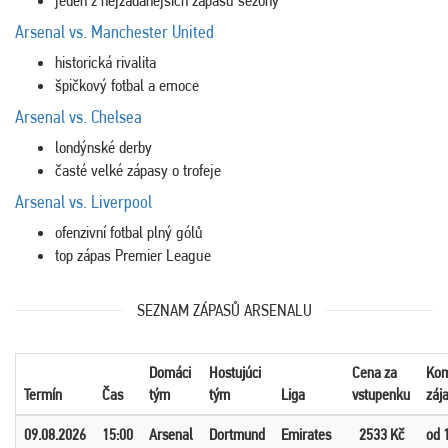
Arsenal vs. Manchester United
historická rivalita
špičkový fotbal a emoce
Arsenal vs. Chelsea
londýnské derby
časté velké zápasy o trofeje
Arsenal vs. Liverpool
ofenzivní fotbal plný gólů
top zápas Premier League
SEZNAM ZÁPASŮ ARSENALU
Domáci
Hostujúci
Cena za
Kom
Termín
Čas
tým
tým
Liga
vstupenku
záj
09.08.2026
15:00
Arsenal
Dortmund
Emirates
2533 Kč
od 