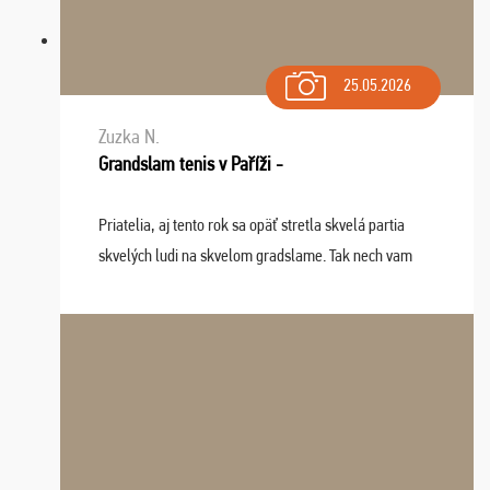
25.05.2026
Zuzka N.
Grandslam tenis v Paříži -
Priatelia, aj tento rok sa opäť stretla skvelá partia
skvelých ludi na skvelom gradslame. Tak nech vam
tieto zážitky ostanú krásnou spomienkou a naladením
sa na budúci rok. Prajem vam este veľa ta ...