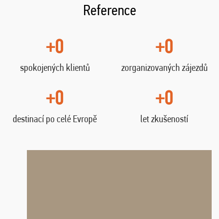
Reference
+0
+0
spokojených klientů
zorganizovaných zájezdů
+0
+0
destinací po celé Evropě
let zkušeností