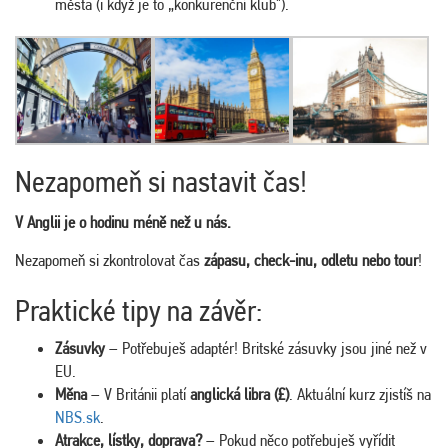
města (i když je to „konkurenční klub").
Nezapomeň si nastavit čas!
V Anglii je o hodinu méně než u nás.
Nezapomeň si zkontrolovat čas
zápasu, check-inu, odletu nebo tour
!
Praktické tipy na závěr:
Zásuvky
– Potřebuješ adaptér! Britské zásuvky jsou jiné než v
EU.
Měna
– V Británii platí
anglická libra (£)
. Aktuální kurz zjistíš na
NBS.sk
.
Atrakce, lístky, doprava?
– Pokud něco potřebuješ vyřídit