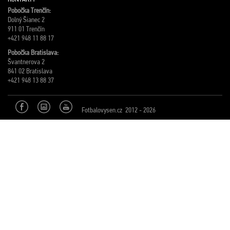
Pobočka Trenčín:
Dolný Šianec 2
911 01 Trenčín
+421 948 11 88 17
Pobočka Bratislava:
Švantnerova 2
841 02 Bratislava
+421 948 13 88 37
Fotbalovysen.cz 2012 - 2026