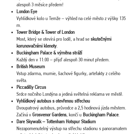
alespoň 3 měsíce předem!
London Eye
Vyhlídkové kolo u Temže – výhled na celé město z výšky 135
m.
Tower Bridge & Tower of London
Most, který se otevírá pro lodě, a hrad se
skutečnými
korunovačními klenoty
.
Buckingham Palace & výměna stráží
Každý den v 11:00 – přijď alespoň 30 minut předem.
British Museum
Vstup zdarma, mumie, šachové figurky, artefakty z celého
světa.
Piccadilly Circus
Srdce nočního Londýna a jediná světelná reklama ve městě.
Vyhlídkový autobus s otevřenou střechou
Dvoupatrový autobus, průvodce a 2,5 hodinová jízda městem.
Začíná v
Grosvenor Gardens
, končí u
Buckingham Palace
.
Dare Skywalk – Tottenham Hotspur Stadium
Nezapomenutelný výstup na střechu stadionu s panoramatem