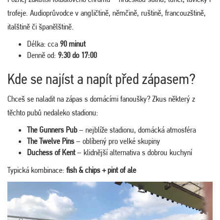
trofeje. Audioprůvodce v angličtině, němčině, ruštině, francouzštině,
italštině či španělštině.
Délka: cca
90 minut
Denně od:
9:30 do 17:00
Kde se najíst a napít před zápasem?
Chceš se naladit na zápas s domácími fanoušky? Zkus některý z
těchto pubů nedaleko stadionu:
The Gunners Pub
– nejblíže stadionu, domácká atmosféra
The Twelve Pins
– oblíbený pro velké skupiny
Duchess of Kent
– klidnější alternativa s dobrou kuchyní
Typická kombinace:
fish & chips + pint of ale