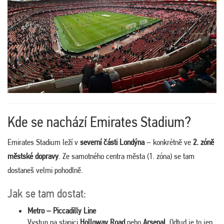
Kde se nachází Emirates Stadium?
Emirates Stadium leží v
severní části Londýna
– konkrétně ve
2. zóně
městské dopravy
. Ze samotného centra města (1. zóna) se tam
dostaneš velmi pohodlně.
Jak se tam dostat:
Metro – Piccadilly Line
Vystup na stanici
Holloway Road
nebo
Arsenal
. Odtud je to jen