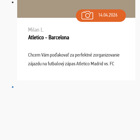
14.04.2026
Milan L.
Atletico - Barcelona
Chcem Vám poďakovať za perfektné zorganizovanie
zájazdu na futbalový zápas Atletico Madrid vs. FC
Barcelona. Všetko prebehlo absolútne bezchybne a
najviac oceňujeme vynikajúce vstupenky. Sedeli sme ...