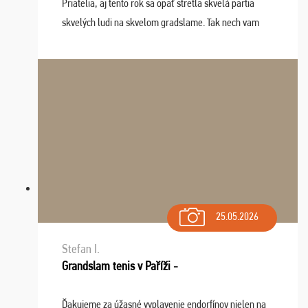
Priatelia, aj tento rok sa opäť stretla skvelá partia
skvelých ludi na skvelom gradslame. Tak nech vam
tieto zážitky ostanú krásnou spomienkou a naladením
sa na budúci rok. Prajem vam este veľa ta ...
25.05.2026
Stefan I.
Grandslam tenis v Paříži -
Ďakujeme za úžasné vyplavenie endorfínov nielen na