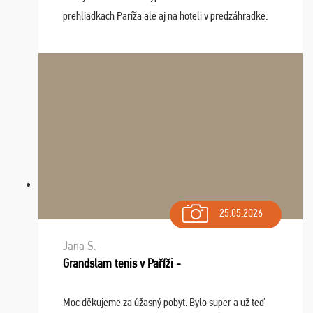
prehliadkach Paríža ale aj na hoteli v predzáhradke.
Zišla sa tam skvelá partia ľudí a dlho budeme na Vás
spomínať a zväžujeme repete budúci rok : ...
25.05.2026
Jana S.
Grandslam tenis v Paříži -
Moc děkujeme za úžasný pobyt. Bylo super a už teď