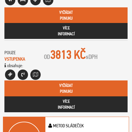
VYŽÁDAT
PONUKU
VÍCE
INFORMACÍ
3813 KČ
POUZE
OD
s
DPH
VSTUPENKA
obsahuje:
VYŽÁDAT
PONUKU
VÍCE
INFORMACÍ
METOD SLÁDEČEK