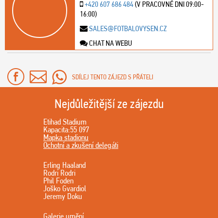
+420 607 686 484
(V PRACOVNÉ DNI 09:00-
16:00)
SALES@FOTBALOVYSEN.CZ
CHAT NA WEBU
SDÍLEJ TENTO ZÁJEZD S PŘÁTELI
Nejdůležitější ze zájezdu
Etihad Stadium
Kapacita:55 097
Mapka stadionu
Ochotní a zkušení delegáti
Erling Haaland
Rodri Rodri
Phil Foden
Joško Gvardiol
Jeremy Doku
Galerie umění