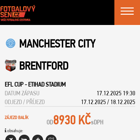
Toggle
navigat
MANCHESTER CITY
BRENTFORD
EFL CUP
-
ETIHAD STADIUM
DATUM ZÁPASU
17.12.2025 19:30
ODJEZD / PŘÍJEZD
17.12.2025 / 18.12.2025
8930 KČ
ZÁJEZD BALÍK
OD
s
DPH
obsahuje: