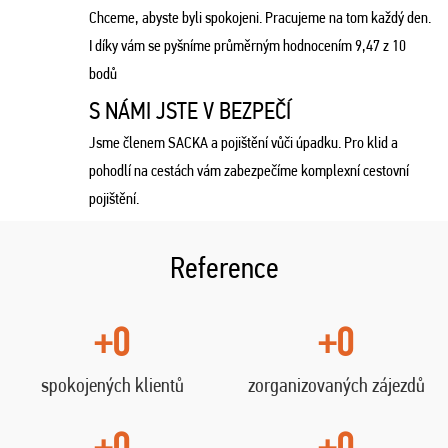
Chceme, abyste byli spokojeni. Pracujeme na tom každý den.
I díky vám se pyšníme průměrným hodnocením 9,47 z 10
bodů
S NÁMI JSTE V BEZPEČÍ
Jsme členem SACKA a pojištění vůči úpadku. Pro klid a
pohodlí na cestách vám zabezpečíme komplexní cestovní
pojištění.
Reference
+0
+0
spokojených klientů
zorganizovaných zájezdů
+0
+0