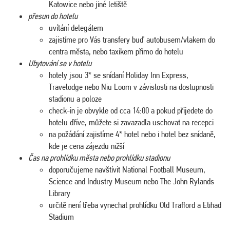
Katowice nebo jiné letiště
přesun do hotelu
uvítání delegátem
zajistíme pro Vás transfery buď autobusem/vlakem do
centra města, nebo taxíkem přímo do hotelu
Ubytování se v hotelu
hotely jsou 3* se snídaní Holiday Inn Express,
Travelodge nebo Niu Loom v závislosti na dostupnosti
stadionu a poloze
check-in je obvykle od cca 14:00 a pokud přijedete do
hotelu dříve, můžete si zavazadla uschovat na recepci
na požádání zajistíme 4* hotel nebo i hotel bez snídaně,
kde je cena zájezdu nižší
Čas na prohlídku města nebo prohlídku stadionu
doporučujeme navštívit National Football Museum,
Science and Industry Museum nebo The John Rylands
Library
určitě není třeba vynechat prohlídku Old Trafford a Etihad
Stadium