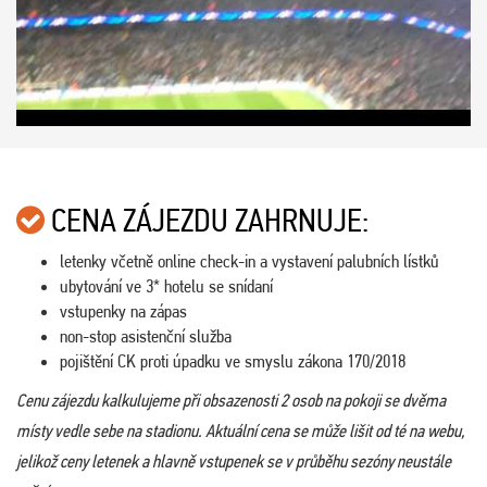
CENA ZÁJEZDU ZAHRNUJE:
letenky včetně online check-in a vystavení palubních lístků
ubytování ve 3* hotelu se snídaní
vstupenky na zápas
non-stop asistenční služba
pojištění CK proti úpadku ve smyslu zákona 170/2018
Cenu zájezdu kalkulujeme při obsazenosti 2 osob na pokoji se dvěma
místy vedle sebe na stadionu. Aktuální cena se může lišit od té na webu,
jelikož ceny letenek a hlavně vstupenek se v průběhu sezóny neustále