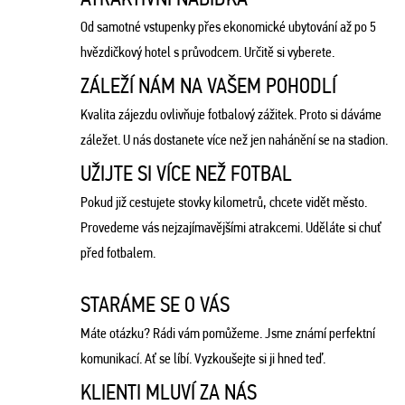
Od samotné vstupenky přes ekonomické ubytování až po 5
hvězdičkový hotel s průvodcem. Určitě si vyberete.
ZÁLEŽÍ NÁM NA VAŠEM POHODLÍ
Kvalita zájezdu ovlivňuje fotbalový zážitek. Proto si dáváme
záležet. U nás dostanete více než jen nahánění se na stadion.
UŽIJTE SI VÍCE NEŽ FOTBAL
Pokud již cestujete stovky kilometrů, chcete vidět město.
Provedeme vás nejzajímavějšími atrakcemi. Uděláte si chuť
před fotbalem.
STARÁME SE O VÁS
Máte otázku? Rádi vám pomůžeme. Jsme známí perfektní
komunikací. Ať se líbí. Vyzkoušejte si ji hned teď.
KLIENTI MLUVÍ ZA NÁS