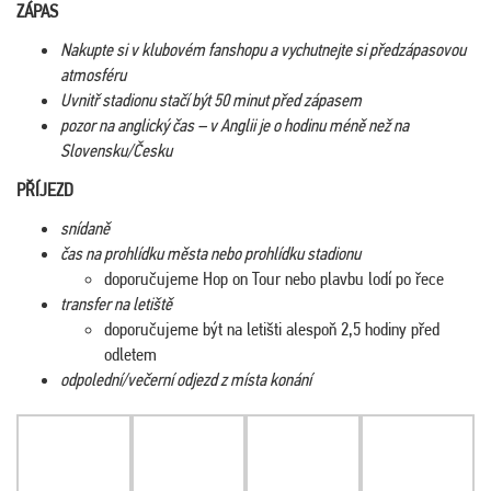
ZÁPAS
Nakupte si v klubovém fanshopu a vychutnejte si předzápasovou
atmosféru
Uvnitř stadionu stačí být 50 minut před zápasem
pozor na anglický čas – v Anglii je o hodinu méně než na
Slovensku/Česku
PŘÍJEZD
snídaně
čas na prohlídku města nebo prohlídku stadionu
doporučujeme Hop on Tour nebo plavbu lodí po řece
transfer na letiště
doporučujeme být na letišti alespoň 2,5 hodiny před
odletem
odpolední/večerní odjezd z místa konání