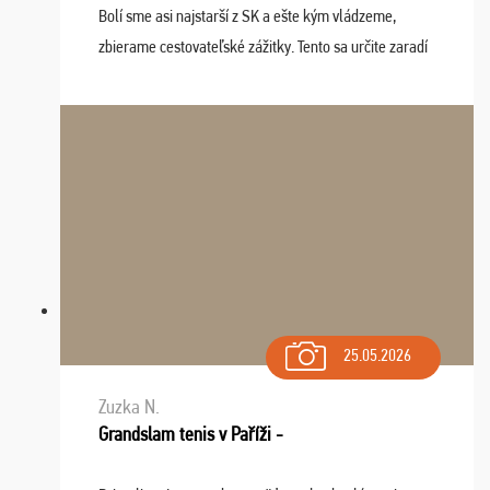
Bolí sme asi najstarší z SK a ešte kým vládzeme,
zbierame cestovateľské zážitky. Tento sa určite zaradí
do top desiatky a na popredné miesto vďaka prajnosti
osudu - pohodový šefík Meďo, dobrá parti ...
25.05.2026
Zuzka N.
Grandslam tenis v Paříži -