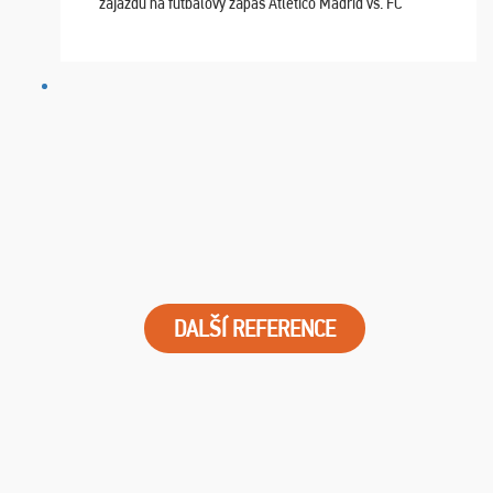
zájazdu na futbalový zápas Atletico Madrid vs. FC
Barcelona. Všetko prebehlo absolútne bezchybne a
najviac oceňujeme vynikajúce vstupenky. Sedeli sme ...
DALŠÍ REFERENCE