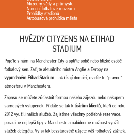
Muzeum vědy a průmyslu
Národní fotbalové muzeum
Prohlídky stadionů
Autobusová prohlídka města
HVĚZDY CITYZENS NA ETIHAD
STADIUM
Pojďte s námi na Manchester City a splňte sobě nebo blízké osobě
fotbalový sen. Zažijte aktuálního mistra Anglie a Evropy na
vyprodaném Etihad Stadium
. Jak říkají domácí, uvidíte tu “pravou”
atmosféru v Manchesteru.
Zápasu se můžete zúčastnit formou našeho zájezdu nebo nákupem
samotných vstupenek. Přidáte se tak k
tisícům klientů
, kteří od roku
2012 využili našich služeb. Zajistíme všechny potřebné rezervace,
poradíme nejlepší tipy v Manchestri a nabídneme možnost využít
služeb delegáta. Vy si tak bezstarostně užijete váš fotbalový zážitek.