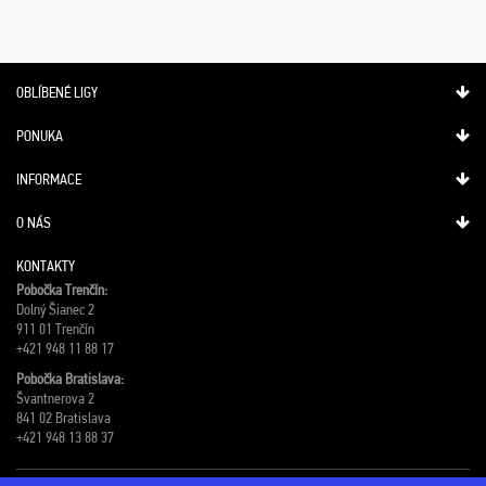
OBLÍBENÉ LIGY
PONUKA
INFORMACE
O NÁS
KONTAKTY
Pobočka Trenčín:
Dolný Šianec 2
911 01 Trenčín
+421 948 11 88 17
Pobočka Bratislava:
Švantnerova 2
841 02 Bratislava
+421 948 13 88 37