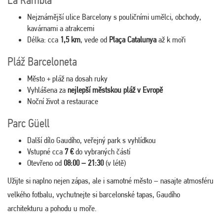
Nejznámější ulice Barcelony s pouličními umělci, obchody,
kavárnami a atrakcemi
Délka: cca
1,5 km
, vede od
Plaça Catalunya
až k moři
Pláž Barceloneta
Město + pláž na dosah ruky
Vyhlášena za
nejlepší městskou pláž v Evropě
Noční život a restaurace
Parc Güell
Další dílo Gaudího, veřejný park s vyhlídkou
Vstupné cca
7 €
do vybraných částí
Otevřeno od
08:00 – 21:30
(v létě)
Užijte si naplno nejen zápas, ale i samotné město – nasajte atmosféru
velkého fotbalu, vychutnejte si barcelonské tapas, Gaudího
architekturu a pohodu u moře.