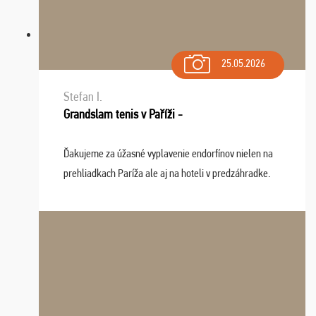
25.05.2026
Stefan I.
Grandslam tenis v Paříži -
Ďakujeme za úžasné vyplavenie endorfínov nielen na
prehliadkach Paríža ale aj na hoteli v predzáhradke.
Zišla sa tam skvelá partia ľudí a dlho budeme na Vás
spomínať a zväžujeme repete budúci rok : ...