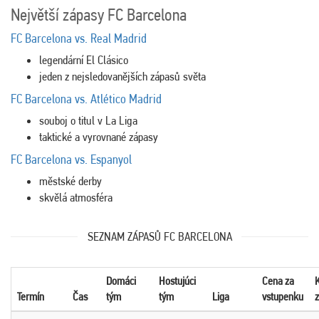
Největší zápasy FC Barcelona
FC Barcelona vs. Real Madrid
legendární El Clásico
jeden z nejsledovanějších zápasů světa
FC Barcelona vs. Atlético Madrid
souboj o titul v
La Liga
taktické a vyrovnané zápasy
FC Barcelona vs. Espanyol
městské derby
skvělá atmosféra
SEZNAM ZÁPASŮ FC BARCELONA
Domáci
Hostujúci
Cena za
Termín
Čas
tým
tým
Liga
vstupenku
z