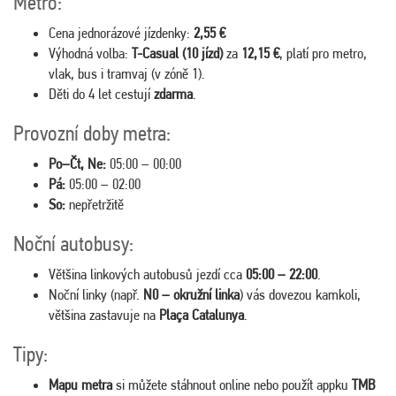
Metro:
Cena jednorázové jízdenky:
2,55 €
Výhodná volba:
T-Casual (10 jízd)
za
12,15 €
, platí pro metro,
vlak, bus i tramvaj (v zóně 1).
Děti do 4 let cestují
zdarma
.
Provozní doby metra:
Po–Čt, Ne:
05:00 – 00:00
Pá:
05:00 – 02:00
So:
nepřetržitě
Noční autobusy:
Většina linkových autobusů jezdí cca
05:00 – 22:00
.
Noční linky (např.
N0 – okružní linka
) vás dovezou kamkoli,
většina zastavuje na
Plaça Catalunya
.
Tipy:
Mapu metra
si můžete stáhnout online nebo použít appku
TMB