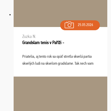
25.05.2026
Zuzka N.
Grandslam tenis v Paříži -
Priatelia, aj tento rok sa opäť stretla skvelá partia
skvelých ludi na skvelom gradslame. Tak nech vam
tieto zážitky ostanú krásnou spomienkou a naladením
sa na budúci rok. Prajem vam este veľa ta ...