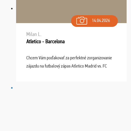
14.04.2026
Milan L.
Atletico - Barcelona
Chcem Vám poďakovať za perfektné zorganizovanie
zájazdu na futbalový zápas Atletico Madrid vs. FC
Barcelona. Všetko prebehlo absolútne bezchybne a
najviac oceňujeme vynikajúce vstupenky. Sedeli sme ...