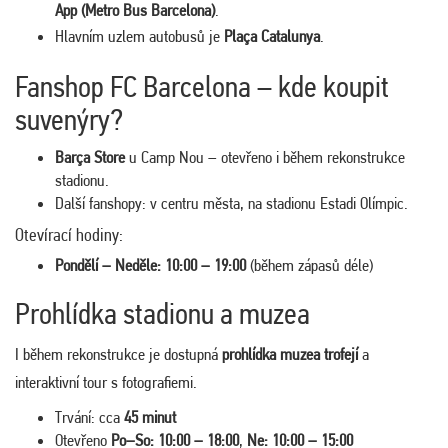
App (Metro Bus Barcelona)
.
Hlavním uzlem autobusů je
Plaça Catalunya
.
Fanshop FC Barcelona – kde koupit
suvenýry?
Barça Store
u Camp Nou – otevřeno i během rekonstrukce
stadionu.
Další fanshopy: v centru města, na stadionu Estadi Olímpic.
Otevírací hodiny:
Pondělí – Neděle: 10:00 – 19:00
(během zápasů déle)
Prohlídka stadionu a muzea
I během rekonstrukce je dostupná
prohlídka muzea trofejí
a
interaktivní tour s fotografiemi.
Trvání: cca
45 minut
Otevřeno
Po–So: 10:00 – 18:00
,
Ne: 10:00 – 15:00