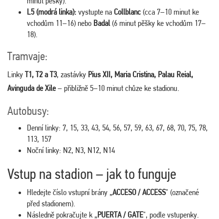
minut pěšky).
L5 (modrá linka):
vystupte na
Collblanc
(cca 7–10 minut ke
vchodům 11–16) nebo
Badal
(6 minut pěšky ke vchodům 17–
18).
Tramvaje:
Linky
T1, T2 a T3
, zastávky
Pius XII, Maria Cristina, Palau Reial,
Avinguda de Xile
– přibližně 5–10 minut chůze ke stadionu.
Autobusy:
Denní linky: 7, 15, 33, 43, 54, 56, 57, 59, 63, 67, 68, 70, 75, 78,
113, 157
Noční linky: N2, N3, N12, N14
Vstup na stadion – jak to funguje
Hledejte číslo vstupní brány „
ACCESO / ACCESS
" (označené
před stadionem).
Následně pokračujte k „
PUERTA / GATE
", podle vstupenky.