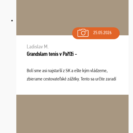
25.05.2026
Ladislav M.
Grandslam tenis v Paříži -
Bolí sme asi najstarší z SK a ešte kým vládzeme,
zbierame cestovateľské zážitky. Tento sa určite zaradí
do top desiatky a na popredné miesto vďaka prajnosti
osudu - pohodový šefík Meďo, dobrá parti ...