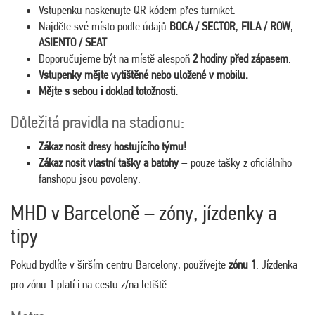
Vstupenku naskenujte QR kódem přes turniket.
Najděte své místo podle údajů
BOCA / SECTOR
,
FILA / ROW
,
ASIENTO / SEAT
.
Doporučujeme být na místě alespoň
2 hodiny před zápasem
.
Vstupenky mějte vytištěné nebo uložené v mobilu.
Mějte s sebou i doklad totožnosti.
Důležitá pravidla na stadionu:
Zákaz nosit dresy hostujícího týmu!
Zákaz nosit vlastní tašky a batohy
– pouze tašky z oficiálního
fanshopu jsou povoleny.
MHD v Barceloně – zóny, jízdenky a
tipy
Pokud bydlíte v širším centru Barcelony, používejte
zónu 1
. Jízdenka
pro zónu 1 platí i na cestu z/na letiště.