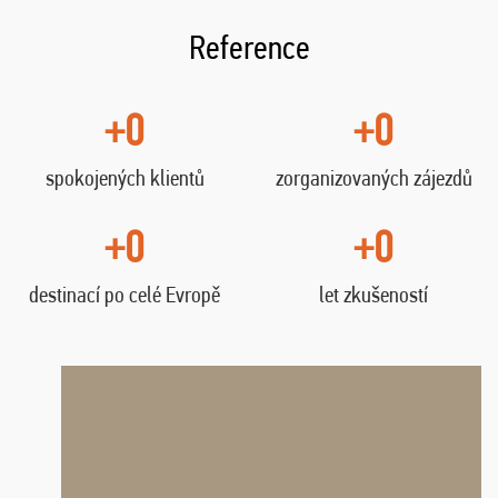
Reference
+0
+0
spokojených klientů
zorganizovaných zájezdů
+0
+0
destinací po celé Evropě
let zkušeností