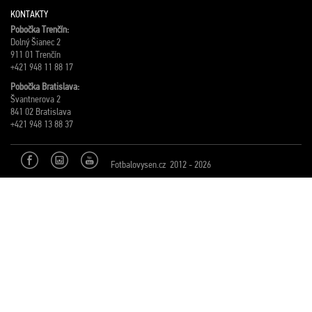
KONTAKTY
Pobočka Trenčín:
Dolný Šianec 2
911 01 Trenčín
+421 948 11 88 17
Pobočka Bratislava:
Švantnerova 2
841 02 Bratislava
+421 948 13 88 37
Fotbalovysen.cz 2012 - 2026